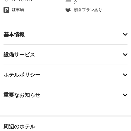
ク
駐車場
朝食プランあり
ア
基本情報
メ
ニ
テ
設
設備サービス
ィ
備・
こ
の
サ
登
ホ
録
ー
ホテルポリシー
テ
が
ビ
ル
あ
で
ス
り
事
は、
ま
重要なお知らせ
喫
前
せ
煙
毎
ん
に
ス
日
知
ペ
ー
る
指
ス
べ
周辺のホテル
定
な