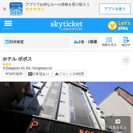
日付未定
2
名
・
1
部屋
地図を見る
検討中
ホテル ボボス
Daejeon
41-54, Yongmun-ro
WiFi無料
駐車場あり
フロント24時間
写真を見る
64
枚