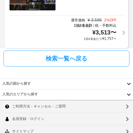
ー
ッ
を
ク
タ
ご
フ
ー
利
ァ
¥
3,595
通常価格
2
%OFF
用
ス
1泊2名合計
税・手数料込
/
コ
ト
い
¥
3,513
〜
ン
を
た
¥
1,757
1泊1名あたり
〜
毎
チ
だ
日、
ネ
け
6:00 
ン
ま
～ 
検索一覧へ戻る
タ
す。
10:00 
ル
ま
ブ
で
お
レ
人気の国から探す
召
ッ
し
ク
人気のエリアから探す
上
フ
韓
が
ァ
り
国
ス
ソ
い
た
ト
台
ウ
だ
(無
け
湾
料)
ル
ま