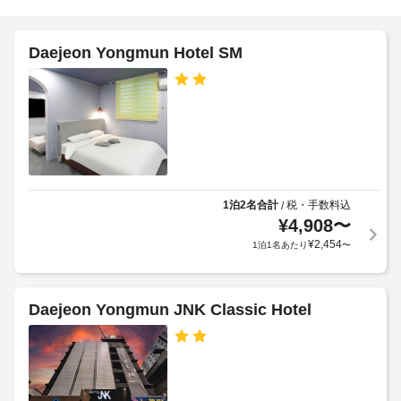
き
ど
喫
を
ホ
煙
提
ス
テ
Daejeon Yongmun Hotel SM
供
ペ
ル
し
ー
て
ポ
ス
い
リ
ま
シ
す。
駐
ー
お
車
食
場
非
事
(無
1泊2名合計
税・手数料込
/
対
無
料)
¥
4,908
〜
面
料
¥
2,454
1泊1名あたり
〜
式
の
朝
コ
の
食
ン
チ
(無
チ
ェ
Daejeon Yongmun JNK Classic Hotel
料)
ネ
ッ
ン
ク
タ
エ
ア
ル 
レ
ブ
ウ
ベ
レ
ト