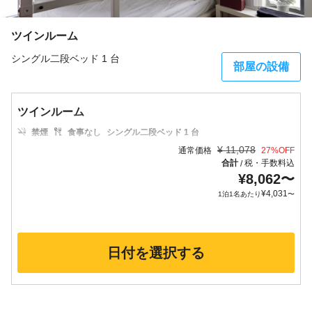
ツインルーム
シングル二段ベッド 1 台
部屋の設備
ツインルーム
禁煙
食事なし
シングル二段ベッド 1 台
¥
11,078
通常価格
27
%OFF
合計
税・手数料込
/
¥
8,062
〜
¥
4,031
1泊1名あたり
〜
日付を選択する