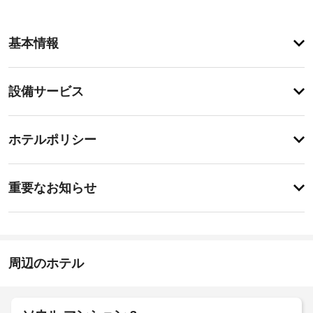
ア
基本情報
メ
ニ
テ
設
設備サービス
ィ
備・
便
利
サ
チ
な
ー
ホテルポリシー
WiFi 
ェ
ビ
(無
ッ
料)、
ス
特
ク
コ
に
重要なお知らせ
ン
イ
あ
シ
指
り
ン
ェ
ま
定
15:00
ル
せ
喫
-
ジ
ん
煙
1:00
ュ 
周辺のホテル
ス
サ
施
ペ
ー
設
ビ
ー
ス
の
ス