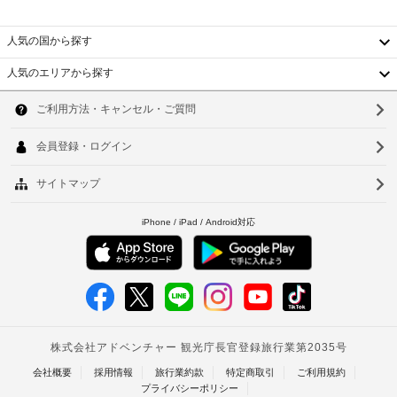
政
荷
料)
府
を
物
発
人気の国から探す
お
保
行
使
管
人気のエリアから探す
の
い
サ
韓
い
写
ー
た
真
国
ソ
ビ
だ
付
け
ス
台
ウ
き
る
身
湾
ほ
ル
ツ
分
か、
ア
中
釜
デ
証
ー
ジ
明
国
山
/
タ
書
ル
チ
香
の
仁
の
ケ
ご
番
港
川
ッ
提
組
ト
ベ
を
示
台
案
ご
お
ト
北
内
覧
よ
い
ナ
び
台
た
エ
付
だ