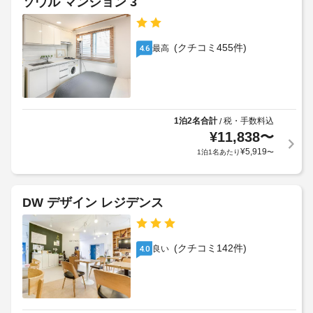
ソウル マンション 3
な
定
ど
め
入
を
る
り
ご
(クチコミ455件)
最高
4.6
利
利
口
用
用
ま
い
規
で
た
約
の
だ
に
道
け
1泊2名合計
税・手数料込
/
従
が
ま
¥
11,838
〜
っ
す。
明
¥
5,919
1泊1名あたり
〜
て、
る
客
追
い
室
加
の
ゲ
DW デザイン レジデンス
客
設
ス
室
備
ト
清
と
料
(クチコミ142件)
掃
良い
4.0
サ
金
(要
ー
が
リ
ビ
か
ク
ス
か
エ
全