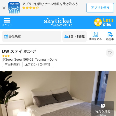
日付未定
2
名
・
1
部屋
地図を見る
検討中
DW ステイ ホンデ
Seoul
Seoul
566-52, Yeonnam-Dong
WiFi無料
フロント24時間
写真を見る
40
枚