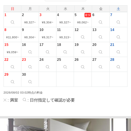
日
月
火
水
木
金
土
1
2
3
4
5
6
7
最安
¥
8,327
~
¥
8,304
~
¥
8,327
~
¥
8,062
~
8
9
10
11
12
13
14
¥
11,800
~
¥
8,304
~
¥
8,317
~
¥
8,313
~
15
16
17
18
19
20
21
¥
9,059
~
22
23
24
25
26
27
28
29
30
2026/08/02 03:02時点の料金
:
満室
:
日付指定して確認が必要