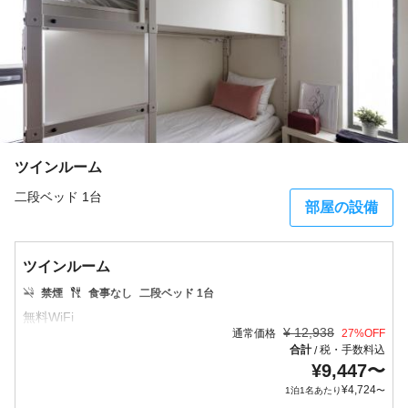
ツインルーム
二段ベッド 1台
部屋の設備
ツインルーム
禁煙
食事なし
二段ベッド 1台
¥
12,938
通常価格
27
%OFF
合計
税・手数料込
/
¥
9,447
〜
¥
4,724
1泊1名あたり
〜