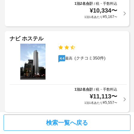
る
部
ス
1泊2名合計
税・手数料込
/
場
で 
¥
10,334
〜
ト)
13 
合
¥
5,167
1泊1名あたり
〜
室
が
車
あ
あ
椅
る
り
子
客
ナビ ホステル
ま
室
対
す
に
応
は、
場
–
薄
(クチコミ350件)
合
最高
4.4
な
型
に
し
テ
よ
レ
り、
ビ
ラ
チ
が
ン
1泊2名合計
税・手数料込
/
備
ェ
ド
わ
¥
11,113
〜
ッ
リ
っ
ク
¥
5,557
1泊1名あたり
〜
ー
て
イ
い
設
ン
ま
備
時
検索一覧へ戻る
す。
WiFi 
に
手
(無