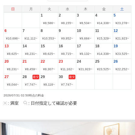
日
月
火
水
木
金
土
1
2
3
4
5
¥
8,586
~
¥
8,155
~
¥
8,534
~
¥
14,338
~
¥
23,278
~
6
7
8
9
10
11
12
¥
10,696
~
¥
11,112
~
¥
10,553
~
¥
9,952
~
¥
9,684
~
¥
15,329
~
¥
21,923
~
13
14
15
16
17
18
19
¥
8,625
~
¥
8,231
~
¥
8,625
~
¥
8,715
~
¥
9,132
~
¥
14,338
~
¥
23,525
~
20
21
22
23
24
25
26
¥
8,231
~
¥
8,459
~
¥
8,307
~
¥
11,162
~
¥
21,923
~
¥
23,525
~
¥
22,252
~
27
28
29
30
最安
最安
¥
8,044
~
¥
7,747
~
¥
8,118
~
¥
7,747
~
2026/07/31 02:50時点の料金
:
満室
:
日付指定して確認が必要