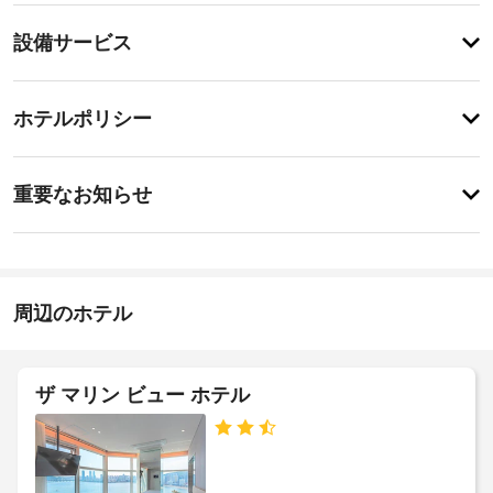
テ
設
設備サービス
ィ
備・
テ
ラ
サ
チ
ス
ー
ホテルポリシー
か
ェ
ビ
ら
ッ
の
ス
重
ク
眺
重要なお知らせ
め
要
イ
を
長
な
ン
楽
期
お
17:00
し
利
-
み、
知
用
深
WiFi 
ら
周辺のホテル
可
夜
(無
せ
0
の
料)
時
や
駐
朝
駐
車
ザ マリン ビュー ホテル
施
輪
食
場
設
場
(コ
(有
な
の
ン
料)
ど
定
チ
を
め