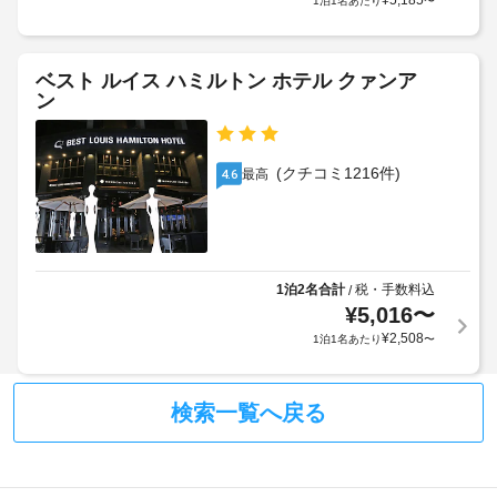
¥
5,185
1泊1名あたり
〜
マ
ァ
合
子
ス
ド
が
供
ト
ラ
あ
5000
を
ー
ベスト ルイス ハミルトン ホテル クァンア
り
毎
KRW
ン
ま
日 
屋
使
7:00 
す
根
い
～ 
場
付
9:00 
捨
(クチコミ1216件)
合
最高
4.6
き
ま
て
に
駐
で
の
よ
お
車
プ
り、
召
場
ラ
し
チ
の
ス
上
1泊2名合計
税・手数料込
/
ェ
延
が
チ
¥
5,016
〜
ッ
長
り
ッ
ク
¥
2,508
1泊1名あたり
〜
料
い
ク
イ
た
金
ス
ン
だ
:
ト
け
時
検索一覧へ戻る
1
ロ
ま
に
泊
す 
ー
政
に
(有
不
府
つ
料)。