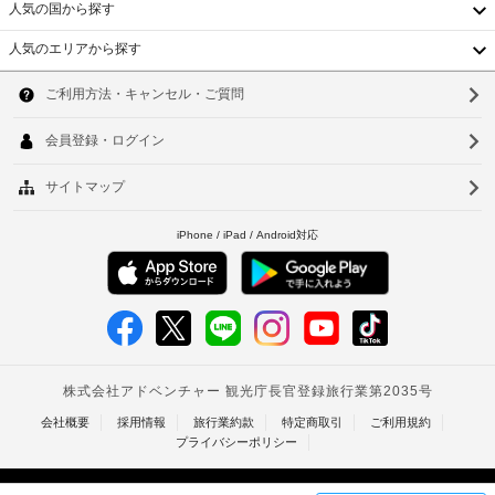
使
発
人気の国から探す
き
客
用
行
10000
室
人気のエリアから探す
の
KRW
の
韓
ペ
写
ア
設
ッ
真
国
ー
ソ
備
ト
付
リ
と
台
ボ
ウ
き
ー
サ
ト
身
湾
チ
ル
ー
ル
分
ェ
ビ
中
炭
釜
証
ッ
ス
酸
明
ク
国
山
全 
飲
書
イ
26 
香
料
と
仁
ン
室
の
付
あ
も、
港
川
提
随
る
空
ベ
供
そ
費
台
室
れ
な
用
状
ト
北
ぞ
し
精
況
れ
ナ
算
台
に
異
の
使
な
よ
ム
南
た
い
る
り
装
タ
め
捨