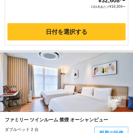
¥
32,608
〜
¥
16,304
1泊1名あたり
〜
日付を選択する
8枚
ファミリー ツインルーム 禁煙 オーシャンビュー
ダブルベッド 2 台
部屋の設備