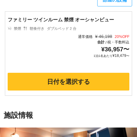
ファミリー ツインルーム 禁煙 オーシャンビュー
禁煙
朝食付き
ダブルベッド 2 台
¥
46,198
通常価格
20
%OFF
合計
税・手数料込
/
¥
36,957
〜
¥
18,479
1泊1名あたり
〜
日付を選択する
施設情報