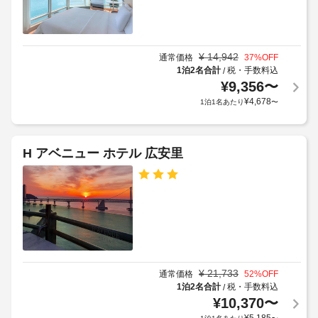
ネ
お
使
る
ン
使
用
利
い
タ
済
用
い
ル
み
た
¥
14,942
規
通常価格
37
%OFF
ブ
の
だ
1泊2名合計
税・手数料込
/
約
レ
け
エ
¥
9,356
〜
に
ッ
ま
コ
従
¥
4,678
1泊1名あたり
〜
ク
す。
フ
っ
フ
お
レ
て、
ァ
食
ン
追
ス
H アベニュー ホテル 広安里
事
ド
加
ト)
コ
リ
ゲ
の
ン
ー
ス
チ
料
な
ト
ネ
金
洗
ン
料
(概
剤
タ
金
算)
ル 
が
:
ブ
生
か
大
レ
¥
21,733
通常価格
52
%OFF
分
か
ッ
人
1泊2名合計
税・手数料込
/
解
る
ク
5000
¥
10,370
〜
性
フ
場
KRW、