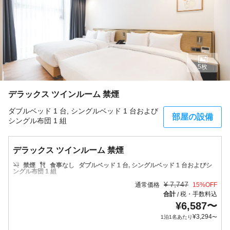
5枚
デラックス ツインルーム 禁煙
ダブルベッド 1 台, シングルベッド 1 台および
部屋の設備
シングル布団 1 組
デラックス ツインルーム 禁煙
禁煙
食事なし
ダブルベッド 1 台, シングルベッド 1 台およびシ
ングル布団 1 組
¥
7,747
通常価格
15
%OFF
合計
税・手数料込
/
¥
6,587
〜
¥
3,294
1泊1名あたり
〜