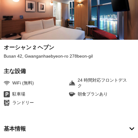
オーシャン 2 ヘブン
Busan 42, Gwanganhaebyeon-ro 278beon-gil
主な設備
24 時間対応フロントデス
WiFi (無料)
ク
駐車場
朝食プランあり
ランドリー
ア
基本情報
メ
ニ