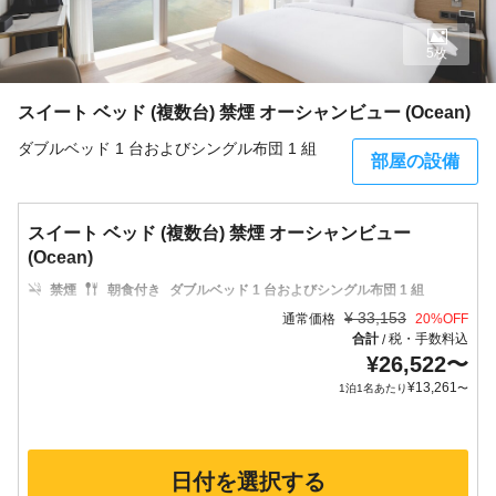
5枚
スイート ベッド (複数台) 禁煙 オーシャンビュー (Ocean)
ダブルベッド 1 台およびシングル布団 1 組
部屋の設備
スイート ベッド (複数台) 禁煙 オーシャンビュー
(Ocean)
禁煙
朝食付き
ダブルベッド 1 台およびシングル布団 1 組
¥
33,153
通常価格
20
%OFF
合計
税・手数料込
/
¥
26,522
〜
¥
13,261
1泊1名あたり
〜
日付を選択する