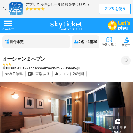
日付未定
2
名
・
1
部屋
地図を見る
検討中
オーシャン 2 ヘブン
Busan
42, Gwanganhaebyeon-ro 278beon-gil
WiFi無料
駐車場あり
フロント24時間
写真を見る
54
枚