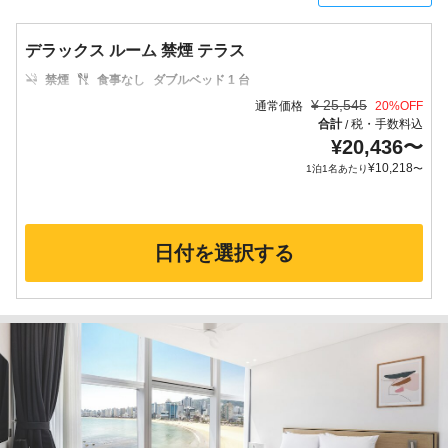
デラックス ルーム 禁煙 テラス
禁煙
食事なし
ダブルベッド 1 台
¥
25,545
通常価格
20
%OFF
合計
税・手数料込
/
¥
20,436
〜
¥
10,218
1泊1名あたり
〜
日付を選択する