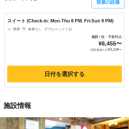
部屋の設備
スイート (Check-in: Mon-Thu 6 PM, Fri-Sun 9 PM)
禁煙
食事なし
ダブルベッド 1 台
合計
税・手数料込
/
¥
6,455
〜
¥
3,228
1泊1名あたり
〜
日付を選択する
施設情報