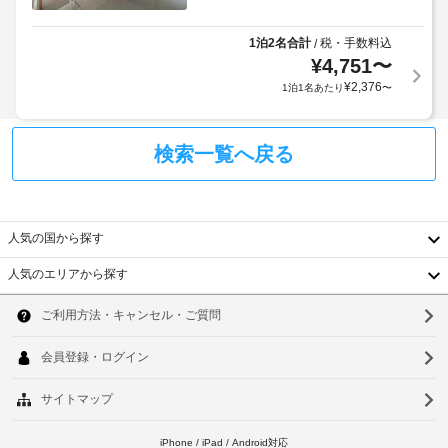
利
リ
食
用
お
ク
事
規
1泊2名合計
税・手数料込
/
客
エ
ホ
¥
4,751
〜
約
様
テ
ス
に
¥
2,376
1泊1名あたり
〜
の
ル 
ト)
従
ヤ
安
っ
ジ
全
駐
ャ 
て、
検索一覧へ戻る
確
車
グ
追
保
リ 
場
加
の
ス
(敷
ゲ
た
タ
地
ス
ー
め、
人気の国から探す
内)
ト
エ
全
で
料
人気のエリアから探す
取
韓
ス
の
金
引
軽
ナ
が
で
国
ソ
食
ッ
か
キ
に
ク
台
か
ウ
は、
ャ
バ
る
ス
ッ
湾
ル
ー
ナ
場
シ
/
ッ
中
合
釜
ュ
ク
デ
が