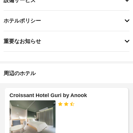
設備サービス
ィ
備・
便
利
サ
チ
な
ー
ホテルポリシー
WiFi 
ェ
ビ
(無
ッ
料)、
ス
事
ク
自
重要なお知らせ
動
前
イ
販
指
に
ン
売
定
知
18:00
機
喫
-
な
る
煙
深
ど
べ
周辺のホテル
ス
夜
を
き
0
ペ
ご
時
利
ホ
ー
用
ス
テ
Croissant Hotel Guri by Anook
施
い
ル
設
た
客
だ
ポ
の
室
け
定
リ
ま
清
め
シ
す。
掃
る
ー
(要
お