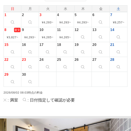
日
月
火
水
木
金
土
1
2
3
4
5
6
7
¥
4,293
~
¥
4,293
~
¥
4,293
~
¥
8,257
~
8
9
10
11
12
13
14
最安
¥
3,827
~
¥
4,293
~
¥
4,265
~
¥
4,265
~
15
16
17
18
19
20
21
22
23
24
25
26
27
28
29
30
2026/08/02 08:03時点の料金
:
満室
:
日付指定して確認が必要