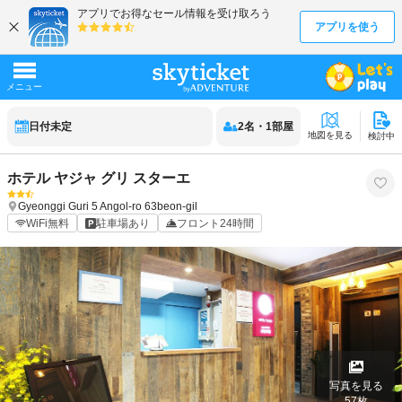
日付未定
2
名
・
1
部屋
地図を見る
検討中
ホテル ヤジャ グリ スターエ
Gyeonggi
Guri
5 Angol-ro 63beon-gil
WiFi無料
駐車場あり
フロント24時間
写真を見る
57
枚