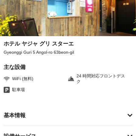
ホテル ヤジャ グリ スターエ
Gyeonggi Guri 5 Angol-ro 63beon-gil
主な設備
24 時間対応フロントデス
WiFi (無料)
ク
駐車場
ア
基本情報
メ
ニ
テ
設