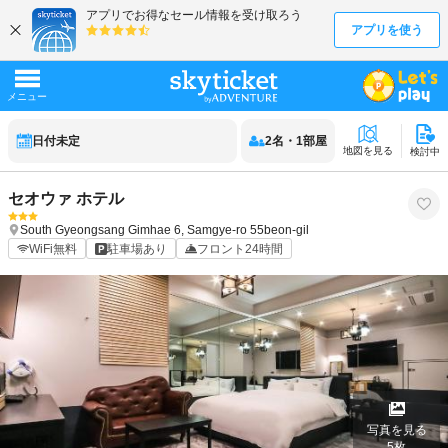
日付未定
2
名
・
1
部屋
地図を見る
検討中
セオウァ ホテル
South Gyeongsang
Gimhae
6, Samgye-ro 55beon-gil
WiFi無料
駐車場あり
フロント24時間
写真を見る
5
枚