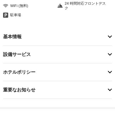
24 時間対応フロントデス
WiFi (無料)
ク
駐車場
登
録
基本情報
が
あ
り
設
ま
設備サービス
せ
備・
ん
サ
チ
ー
ホテルポリシー
ェ
ビ
ッ
ス
特
ク
に
重要なお知らせ
イ
あ
英
り
ン
ま
語
22:00
せ
-
ん
韓
23:59