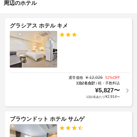
周辺のホテル
国
チ
語
ェ
ッ
車
グラシアス ホテル キメ
ク
椅
ア
子
OK
ウ
ト
全
12:00
室
ペ
Wi-
ッ
Fi
¥
12,026
通常価格
52
%OFF
ト
無
1泊2名合計
税・手数料込
/
24
料
¥
5,827
〜
時
間
¥
2,914
1泊1名あたり
〜
セ
イ
キ
ン
ュ
タ
ブラウンドット ホテル サムゲ
リ
ー
テ
ネ
ィ
ッ