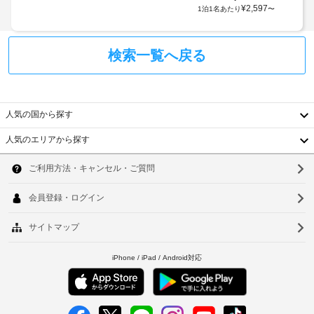
朝
¥
2,597
1泊1名あたり
〜
食
テ
イ
検索一覧へ戻る
ク
ア
ウ
ト
人気の国から探す
サ
人気のエリアから探す
ー
韓
ビ
ス
国
ソ
台
ウ
キ
ャ
湾
ル
ッ
中
釜
シ
ュ
国
山
レ
香
仁
ス
支
港
川