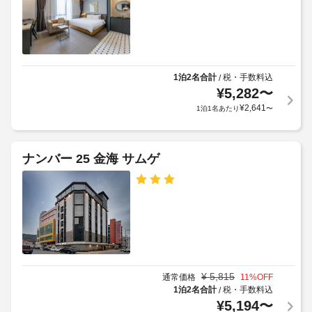
ト
Wi-
Fi（共
有
1泊2名合計
税・手数料込
/
エ
¥
5,282
〜
リ
¥
2,641
1泊1名あたり
〜
ア
内）
ナンバー 25 金海 サムゲ
抗
菌
ク
リ
ー
ニ
ン
グ
用
¥
5,815
通常価格
11
%OFF
品
1泊2名合計
税・手数料込
/
¥
5,194
〜