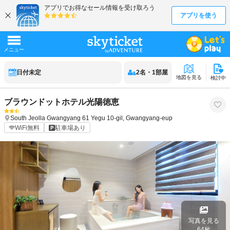
日付未定
2
名
・
1
部屋
地図を見る
検討中
ブラウンドットホテル光陽徳恵
South Jeolla
Gwangyang
61 Yegu 10-gil, Gwangyang-eup
WiFi無料
駐車場あり
写真を見る
64
枚