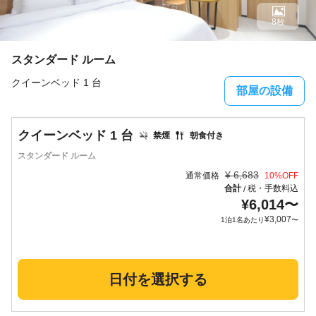
8枚
スタンダード ルーム
クイーンベッド 1 台
部屋の設備
クイーンベッド 1 台
禁煙
朝食付き
スタンダード ルーム
¥
6,683
通常価格
10
%OFF
合計
税・手数料込
/
¥
6,014
〜
¥
3,007
1泊1名あたり
〜
日付を選択する