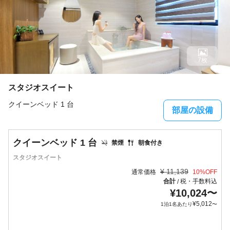
7枚
スタジオスイート
クイーンベッド 1 台
部屋の設備
クイーンベッド 1 台
禁煙
朝食付き
スタジオスイート
¥
11,139
通常価格
10
%OFF
合計
税・手数料込
/
¥
10,024
〜
¥
5,012
1泊1名あたり
〜