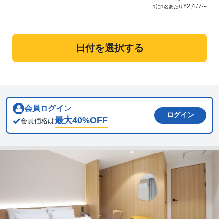
¥
2,477
1泊1名あたり
〜
日付を選択する
会員ログイン
ログイン
最大
40
%OFF
会員価格は