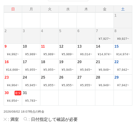
日
月
火
水
木
金
土
1
2
3
4
5
6
7
8
¥
7,927
~
¥
9,927
~
9
10
11
12
13
14
15
¥
4,992
~
¥
5,989
~
¥
5,989
~
¥
5,989
~
¥
6,014
~
¥
14,974
~
¥
14,974
~
16
17
18
19
20
21
22
¥
14,668
~
¥
5,955
~
¥
5,955
~
¥
5,945
~
¥
5,945
~
¥
6,949
~
¥
7,942
~
23
24
25
26
27
28
29
¥
4,964
~
¥
5,945
~
¥
5,955
~
¥
5,955
~
¥
5,955
~
¥
6,949
~
¥
7,942
~
30
31
最安
¥
4,954
~
¥
5,783
~
2026/08/02 18:07時点の料金
:
満室
:
日付指定して確認が必要