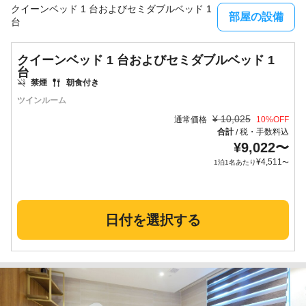
クイーンベッド 1 台およびセミダブルベッド 1
部屋の設備
台
クイーンベッド 1 台およびセミダブルベッド 1
台
禁煙
朝食付き
ツインルーム
¥
10,025
通常価格
10
%OFF
合計
税・手数料込
/
¥
9,022
〜
¥
4,511
1泊1名あたり
〜
日付を選択する