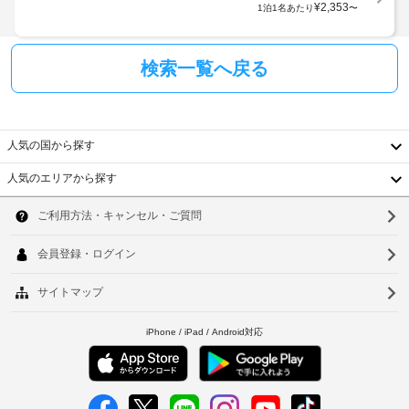
換
に
¥
2,353
1泊1名あたり
〜
空
の
(要
従
セ
室
リ
っ
ル
状
ク
フ
て、
検索一覧へ戻る
況
エ
サ
追
に
ー
ス
加
よ
ビ
ト)
ゲ
り
ス
ス
の
ご
人気の国から探す
セ
ト
朝
利
ル
食
料
人気のエリアから探す
用
韓
フ
を
金
い
毎
サ
が
た
国
ソ
日、
ー
か
だ
7:00 
ビ
台
か
ウ
～ 
け
ス
る
9:30 
ま
湾
ル
の
ま
場
す
朝
で
中
合
釜
(有
お
食
が
料)
国
召
山
(無
あ
空
し
料)
香
り
仁
上
室
ま
が
状
港
川
客
り
す