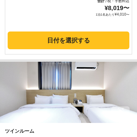
合計
税・手数料込
/
¥
8,019
〜
¥
4,010
1泊1名あたり
〜
日付を選択する
9枚
ツインルーム