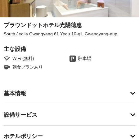
ブラウンドットホテル光陽徳恵
South Jeolla Gwangyang 61 Yegu 10-gil, Gwangyang-eup
主な設備
WiFi (無料)
駐車場
朝食プランあり
ア
基本情報
メ
ニ
テ
設
設備サービス
ィ
備・
こ
の
サ
チ
ホ
ー
ホテルポリシー
テ