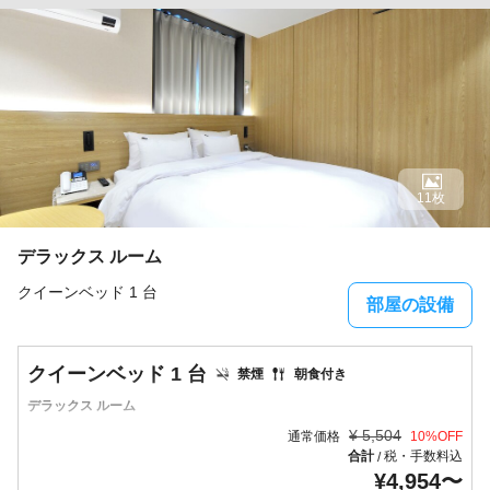
11枚
デラックス ルーム
クイーンベッド 1 台
部屋の設備
クイーンベッド 1 台
禁煙
朝食付き
デラックス ルーム
¥
5,504
通常価格
10
%OFF
合計
税・手数料込
/
¥
4,954
〜