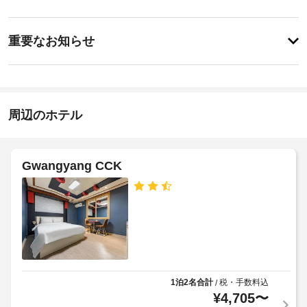
ェ
ビ
ル
ッ
で
ス
重
ク
は、
重要なお知らせ
喫
要
イ
煙
毎
な
ン
ス
日
お
15:00
ペ
-
ー
知
指
指
ス
ら
周辺のホテル
定
定
な
せ
な
ど
喫
し
を
煙
ア
提
ス
Gwangyang CCK
施
供
ー
ペ
設
し
リ
ー
て
の
ー
ス
い
定
チ
ま
め
ェ
す。
タ
る
ッ
お
オ
利
ク
食
ル
用
イ
事
の
規
1泊2名合計
税・手数料込
/
ン
無
交
¥
4,705
〜
約
も、
料