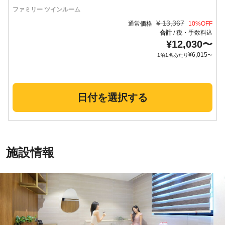
ファミリー ツインルーム
¥
13,367
通常価格
10
%OFF
合計
税・手数料込
/
¥
12,030
〜
¥
6,015
1泊1名あたり
〜
日付を選択する
施設情報