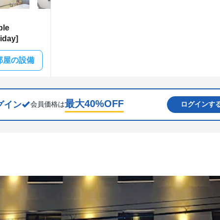
ble
iday]
部屋の設備
最大
40
%OFF
グイン
会員価格は
ログインす