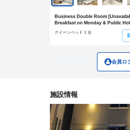
get
get
the
the
keyboard
keyboard
Business Double Room [Unavaila
shortcuts
shortcuts
Breakfast on Monday & Public Hol
for
for
changing
changing
クイーンベッド 1 台
dates.
dates.
会員ロ
施設情報