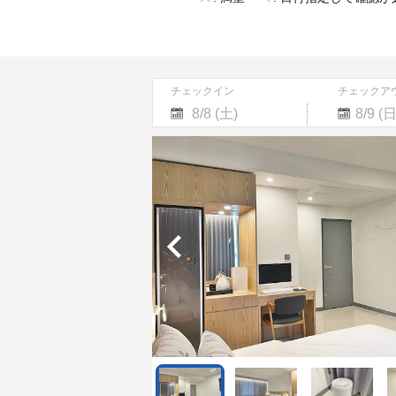
チェックイン
チェックア
Navigate
Navigate
forward
backward
to
to
interact
interact
with
with
the
the
calendar
calendar
and
and
select
select
a
a
date.
date.
Press
Press
the
the
question
question
mark
mark
key
key
to
to