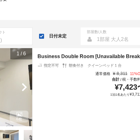
部屋数/人数
ウト
日付未定
1部屋 大人2名
1
/
6
Business Double Room [Unavailable Breakf
指定不可
朝食付き
クイーンベッド 1 台
¥
8,311
通常価格
11
%O
合計
税・手数
/
¥
7,423
¥
3,71
1泊1名あたり
6枚