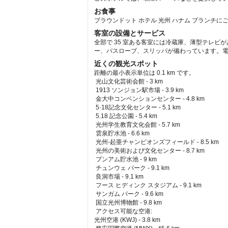
お食事
ブラウンドット ホテル 光州 ハナム ブランチに
客室の設備とサービス
全部で 35 室ある客室には冷蔵庫、薄型テレビ
ー、バスローブ、スリッパが備わっています。電
近くの観光スポット
距離の最小表示単位は 0.1 km です。
光山文化芸術会館 - 3 km  
 1913 ソンジョン駅市場 - 3.9 km  
 金大中コンベンションセンター - 4.8 km  
 5·18記念文化センター - 5.1 km  
 5.18 記念公園 - 5.4 km  
 光州学生教育文化会館 - 5.7 km  
 雲泉貯水池 - 6.6 km  
 光州-起亜チャンピオンズフィールド - 8.5 km  
 光州の美術および文化センター - 8.7 km  
 プンアム貯水池 - 9 km  
 チュンウェ パーク - 9.1 km  
 良洞市場 - 9.1 km  
 フース ヒディンク スタジアム - 9.1 km  
 サンガム パーク - 9.6 km  
 国立光州博物館 - 9.8 km  
アクセス可能な空港: 
光州空港 (KWJ) - 3.8 km 