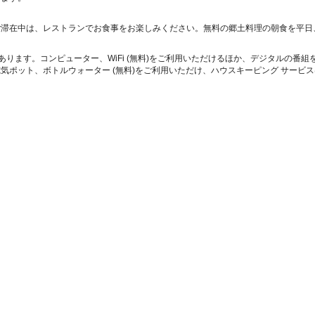
ご滞在中は、レストランでお食事をお楽しみください。無料の郷土料理の朝食を平日、7:
があります。コンピューター、WiFi (無料)をご利用いただけるほか、デジタルの番
気ポット、ボトルウォーター (無料)をご利用いただけ、ハウスキーピング サービ