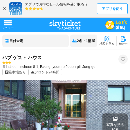
日付未定
2
名
・
1
部屋
地図を見る
検討中
ハブ ゲスト ハウス
Incheon
Incheon
8-1, Baengnyeon-ro 9beon-gil, Jung-gu
駐車場あり
フロント24時間
写真を見る
30
枚