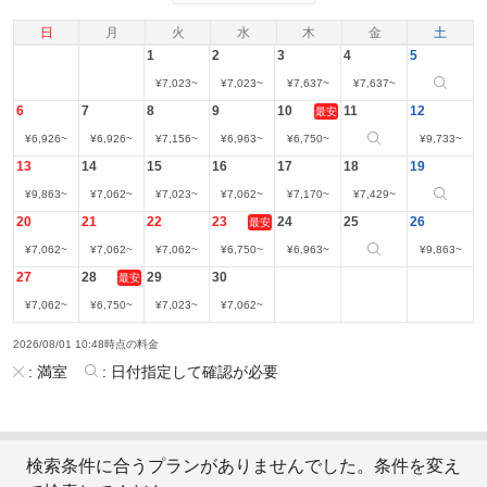
日
月
火
水
木
金
土
1
2
3
4
5
¥
7,023
~
¥
7,023
~
¥
7,637
~
¥
7,637
~
6
7
8
9
10
11
12
最安
¥
6,926
~
¥
6,926
~
¥
7,156
~
¥
6,963
~
¥
6,750
~
¥
9,733
~
13
14
15
16
17
18
19
¥
9,863
~
¥
7,062
~
¥
7,023
~
¥
7,062
~
¥
7,170
~
¥
7,429
~
20
21
22
23
24
25
26
最安
¥
7,062
~
¥
7,062
~
¥
7,062
~
¥
6,750
~
¥
6,963
~
¥
9,863
~
27
28
29
30
最安
¥
7,062
~
¥
6,750
~
¥
7,023
~
¥
7,062
~
2026/08/01 10:48時点の料金
:
満室
:
日付指定して確認が必要
検索条件に合うプランがありませんでした。条件を変え