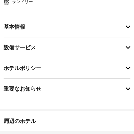
ランドリー
ア
基本情報
メ
ニ
テ
設
設備サービス
ィ
備・
こ
の
サ
チ
ゲ
ー
ホテルポリシー
ス
ェ
ビ
ト
ッ
ハ
ス
重
ク
ウ
重要なお知らせ
ス
要
イ
は、
屋
な
ン
100 
根
お
15:00
年
な
に
知
し
施
建
ら
周辺のホテル
駐
設
て
せ
車
ら
の