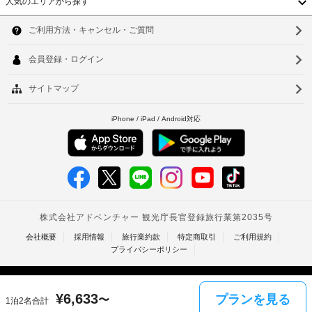
椅
人気のエリアから探す
客
(最
韓
場
子
室
大
に
合
対
国
3
ソ
は、
が
応
名)
床
台
あ
の
ウ
暖
子
り
空
房、
湾
供
ル
ま
港
薄
1
す
中
シ
型
釜
名
テ
場
ャ
国
あ
山
レ
合
ト
た
ビ
に
香
ル
仁
が
り
よ
サ
あ
の
港
川
り、
ー
り、
空
チ
ビ
ベ
滞
台
港
在
ェ
ス
シ
ト
北
を
ッ
な
ャ
ご
ク
し
ナ
台
満
ト
イ
喫
ル
ム
南
ン
車
い
バ
時
た
椅
タ
高
ス
だ
に
子
¥
6,633
プランを見る
〜
料
1泊2名合計
イ
け
雄
政
対