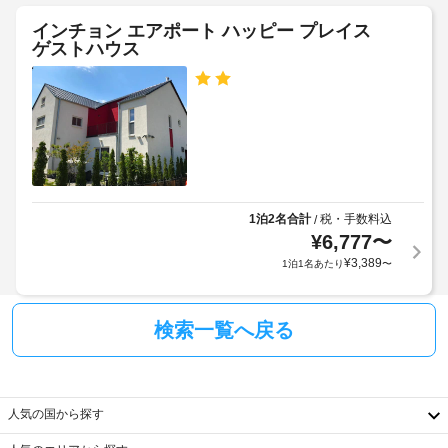
れ
場
定
空
た
め
インチョン エアポート ハッピー プレイス
禁
港
長
ゲストハウス
る
煙
シ
期
利
施
ャ
利
用
設
ト
で
用
規
ル
す。
可
約
サ
の
客
に
ー
駐
室
従
ビ
車
の
っ
ス
場
設
て、
1泊2名合計
税・手数料込
/
料
(無
備
追
¥
6,777
〜
金
料)
と
加
¥
3,389
1泊1名あたり
〜
:
サ
ゲ
1
ー
ス
カ
車
ビ
ト
ジ
検索一覧へ戻る
両
ス
料
ノ
あ
全 
金
(近
た
8 
が
隣)
り
室
か
人気の国から探す
あ
20000
か
車
る
KRW
る