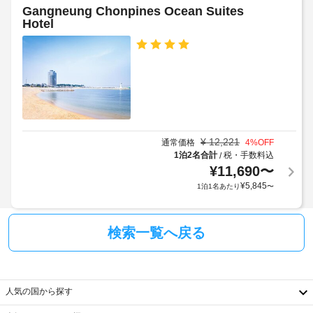
イ
あ
房
Gangneung Chonpines Ocean Suites
ン
り
近
が
Hotel
時
ま
隣
備
わ
に
す。
の
っ
政
ま
屋
て
府
た
外
お
発
料
プ
り、
行
金
ー
ゆ
の
と
ル
っ
た
写
デ
の
¥
12,221
通常価格
4
%OFF
り
真
ポ
利
1泊2名合計
税・手数料込
/
お
付
ジ
用
¥
11,690
〜
く
き
ッ
つ
¥
5,845
1泊1名あたり
〜
身
ト
テ
ろ
分
に
ぎ
レ
い
証
は
ビ
検索一覧へ戻る
た
明
税
(共
だ
書
金
用
け
と
が
エ
ま
付
含
リ
す。
人気の国から探す
随
ま
各
ア)
客
費
れ