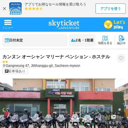
日付未定
2
名
・
1
部屋
地図を見る
検討中
カンヌン オーシャン マリーナ ペンション - ホステル
Gangneung
47, Jillihanggu-gil, Sacheon-myeon
駐車場あり
写真を見る
80
枚