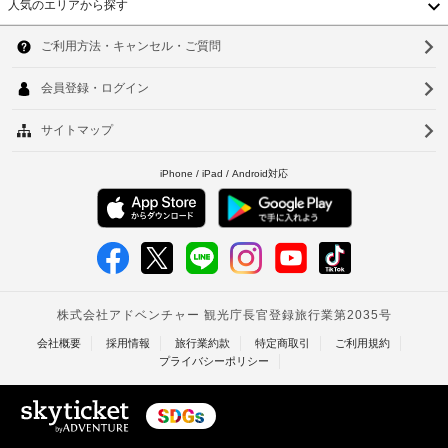
人気のエリアから探す
室
用
て
韓
に
精
い
は、
国
算
ソ
な
専
の
い
用
台
ウ
た
こ
の
湾
バ
め
と
ル
ル
の
が
中
釜
コ
ク
あ
ニ
国
レ
り、
山
ー
ジ
金
が
香
仁
ッ
額
あ
り
ト
港
が
川
ま
カ
変
ベ
す。
台
ー
更
共
ド
ト
さ
北
同
/
れ
キ
ナ
台
デ
る
ッ
チ
ビ
場
ム
南
ン
ッ
合
タ
で
高
ト
が
の
カ
あ
イ
雄
自