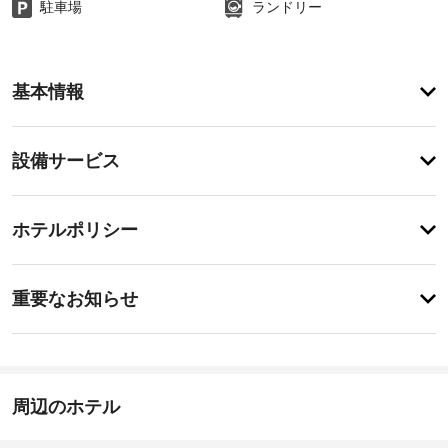
駐車場
ランドリー
ア
基本情報
メ
ニ
テ
設
設備サービス
ィ
備・
こ
の
サ
チ
ホ
ー
ホテルポリシー
ス
ェ
ビ
テ
ッ
ル
ス
重
ク
は
重要なお知らせ
禁
要
イ
煙
エ
な
ン
で、
コ
お
15:00
滞
ツ
-
在
知
ア
深
中
ら
周辺のホテル
ー
夜
は 
せ
0
(近
エ
時