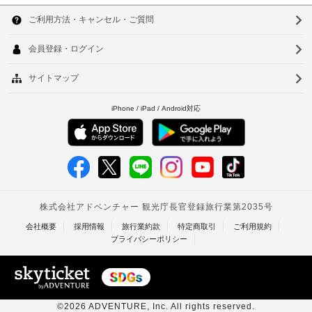
ロ
韓
位
の
い
ン
は 
た
国
ソ
こ
0.1 
ト
め
km 
と
デ
台
の
ウ
で
が
ス
ク
す。
湾
あ
ル
ク
レ
り、
(時
忠
ジ
中
釜
金
間
武
ッ
国
額
路 
山
限
ト
- 
が
定)
カ
香
仁
0.6 
変
ー
km  
港
更
川
WiFi
ド
さ
(無
清
/
ベ
台
れ
渓
料)
デ
ト
る
川 
北
ビ
- 
場
ッ
ナ
台
0.7 
合
ト
km  
が
ム
南
カ
あ
コ
ー
タ
高
り
リ
ド
ま
ア 
イ
雄
の
ハ
す。
ご