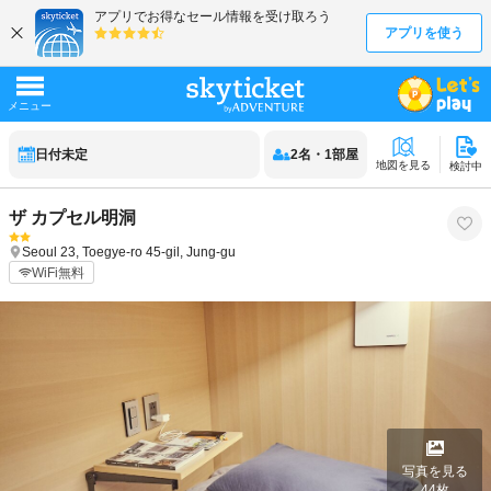
日付未定
2
名
・
1
部屋
地図を見る
検討中
ザ カプセル明洞
Seoul
23, Toegye-ro 45-gil, Jung-gu
WiFi無料
写真を見る
44
枚