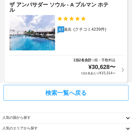
エ
わ
す。
政
ザ アンバサダー ソウル - A プルマン ホテ
っ
レ
ま
ル
府
て
ベ
た
発
い
ー
料
行
ま
タ
金
す。
の
(クチコミ4239件)
最高
4.7
ー
と
写
近
デ
真
く
ポ
複
付
の
ジ
数
き
観
ッ
の
身
光
1泊2名合計
税・手数料込
/
ト
言
分
¥
30,628
〜
ス
に
語
証
ポ
¥
15,314
1泊1名あたり
〜
は
を
明
ッ
税
話
書
ト
金
す
と
距
検索一覧へ戻る
が
ス
離
付
含
タ
の
随
ま
ッ
最
費
小
れ
フ
用
表
人気の国から探す
て
精
示
い
フ
算
単
人気のエリアから探す
な