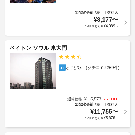
す。
な
外
る
バ
し
に
ス
場
1泊2名合計
税・手数料込
/
も、
ル
合
¥
8,177
〜
手
ー
現
が
¥
4,089
1泊1名あたり
〜
荷
ム
地
あ
に
物
に
り
は、
保
て
ま
シ
管
ベイトン ソウル 東大門
お
ャ
す
サ
支
ワ
場
ー
ー、
払
合
ビ
ヘ
い
(クチコミ2269件)
とても良い
4.1
に
ア
ス
が
よ
ド
必
り、
ラ
ロ
要
イ
チ
ッ
な
ヤ
ェ
カ
ー、
場
¥
15,573
通常価格
25
%OFF
ッ
ス
ー
合
1泊2名合計
税・手数料込
/
ク
リ
利
¥
11,755
〜
が
イ
ッ
用
あ
¥
5,878
1泊1名あたり
〜
ン
パ
可
り
が
時
ま
備
に