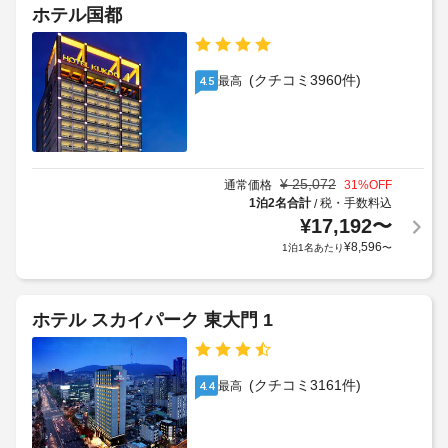
近
の
フ
ホテル国都
く
隣
定
テ
つ
の
め
ィ
ろ
駐
る
ぎ
ボ
(クチコミ3960件)
最高
4.5
車
利
く
ッ
場
だ
用
ク
さ
料
規
ス
い。
金
約
(フ
客
:
に
ロ
室
¥
25,072
通常価格
31
%OFF
1
従
で
ン
1泊2名合計
税・手数料込
/
日
っ
は
ト
¥
17,192
〜
に
WiFi 
て、
デ
¥
8,596
1泊1名あたり
〜
(無
つ
追
ス
料)
き
加
ク)
を
20000
ゲ
ご
KRW
ホテル スカイパーク 東大門 1
ス
利
車
ト
用
椅
上
い
料
子
記
た
金
(クチコミ3161件)
最高
4.4
対
だ
項
が
応
け
目
か
–
ま
以
か