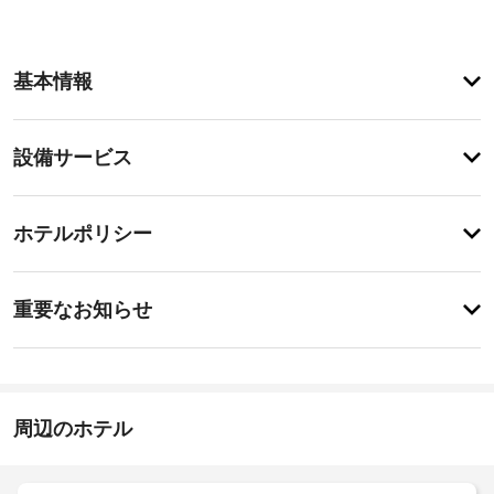
客
基本情報
室
の
設
設
設備サービス
備
備・
と
サ
サ
チ
ー
ー
ホテルポリシー
ェ
ビ
ビ
ッ
ス
ス
重
全
ク
重要なお知らせ
部
要
イ
で 
全
な
ン
34 
館
お
室
16:00
禁
あ
-
知
煙
る
23:00
ら
周辺のホテル
客
せ
施
室
セ
で、
設
ー
お