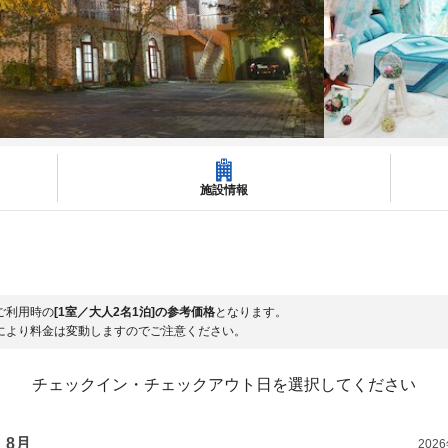
施設情報
ご利用時の
[1室／大人2名1泊]の参考価格
となります。
により料金は変動しますのでご注意ください。
チェックイン・チェックアウト日を選択してください
8月
202