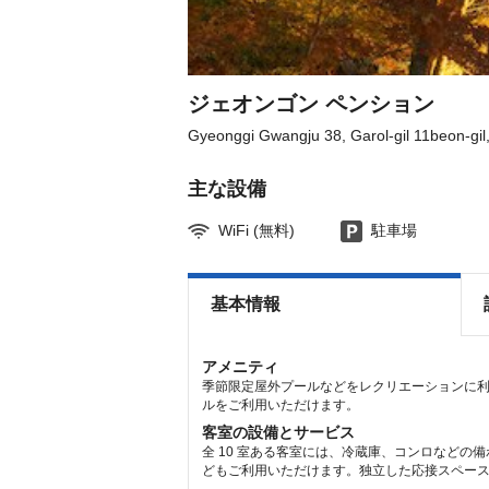
the
the
keyboard
keyboard
shortcuts
shortcuts
for
for
changing
changing
dates.
dates.
ジェオンゴン ペンション
Gyeonggi Gwangju 38, Garol-gil 11beon-gi
主な設備
WiFi (無料)
駐車場
基本情報
アメニティ
季節限定屋外プールなどをレクリエーションに利用
ルをご利用いただけます。
客室の設備とサービス
全 10 室ある客室には、冷蔵庫、コンロなどの
どもご利用いただけます。独立した応接スペース