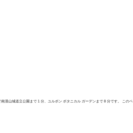
漢山城道立公園まで 1 分、ユルボン ボタニカル ガーデンまで 8 分です。 このペン
。