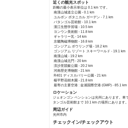
近くの観光スポット
距離の最小表示単位は 0.1 km です。
南漢山城道立公園 - 0.1 km  
 ユルボン ボタニカル ガーデン - 7.1 km  
 バタンゴル芸術館 - 10.1 km  
 漢江生態学習場 - 10.5 km  
 ヨンウン美術館 - 11.8 km  
 ギャラリー瓦 - 14 km  
 京畿陶磁博物館 - 16.8 km  
 ゴンジアム ボウリング場 - 18.2 km  
 ゴンジアム リゾート スキーワールド - 19.1 km  
 南漢山城 - 19.2 km  
 南漢山城北門 - 20 km  
 渼沙里競艇公園 - 20.2 km  
 河南歴史博物館 - 21 km  
 R401 ディスカバリー公園 - 21 km  
 楊平野花樹木園 - 21.8 km  
最寄の主要空港 : 金浦国際空港 (GMP) - 85.1 km 
ロケーション
ジェオンゴン ペンションは光州にあります。車で南
タンゴル芸術館まで 10.1 km の場所にあります
周辺ガイド
光州市内
チェックイン/チェックアウト