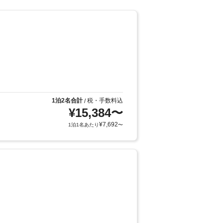
1泊2名合計
税・手数料込
/
¥
15,384
〜
¥
7,692
1泊1名あたり
〜
l