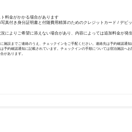
スト料金がかかる場合があります
写真付き身分証明書と付随費用精算のためのクレジットカード / デビ
状況によりご希望に添えない場合があり、内容によっては追加料金が発
に施設までご連絡のうえ、チェックインをご手配ください。連絡先は予約確認通知に記載
先は予約確認通知に記載されています。チェックインの手順については宿泊施設へお
場合があります。