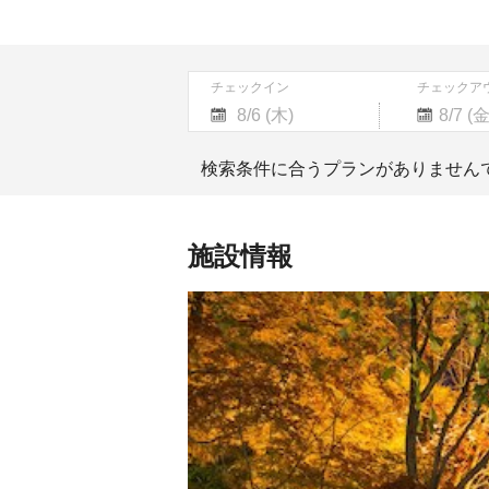
チェックイン
チェックア
Navigate
Navigate
forward
backward
検索条件に合うプランがありません
to
to
interact
interact
with
with
the
the
施設情報
calendar
calendar
and
and
select
select
a
a
date.
date.
Press
Press
the
the
question
question
mark
mark
key
key
to
to
get
get