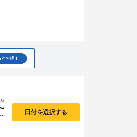
るとお得！
料込
〜
日付を選択する
8
〜