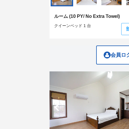
get
get
the
the
keyboard
keyboard
ルーム (10 PY/ No Extra Towel)
shortcuts
shortcuts
for
for
クイーンベッド 1 台
changing
changing
dates.
dates.
会員ロ