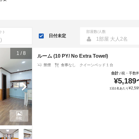
部屋数/人数
ウト
日付未定
1部屋 大人2名
1
/
8
ルーム (10 PY/ No Extra Towel)
禁煙
食事なし
クイーンベッド 1 台
合計
税・手数
/
¥
5,189
¥
2,59
1泊1名あたり
8枚