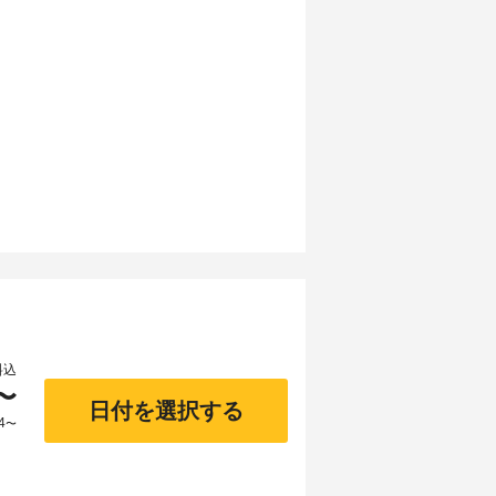
料込
〜
日付を選択する
4
〜