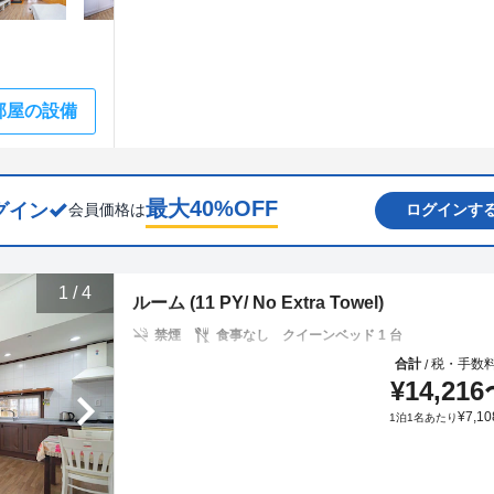
部屋の設備
最大
40
%OFF
グイン
会員価格は
ログインす
1
/
4
ルーム (11 PY/ No Extra Towel)
禁煙
食事なし
クイーンベッド 1 台
合計
税・手数
/
¥
14,216
¥
7,10
1泊1名あたり