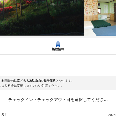
施設情報
ご利用時の
[1室／大人2名1泊]の参考価格
となります。
により料金は変動しますのでご注意ください。
チェックイン・チェックアウト日を選択してください
8月
202