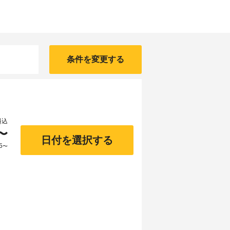
条件を変更する
料込
〜
日付を選択する
5
〜