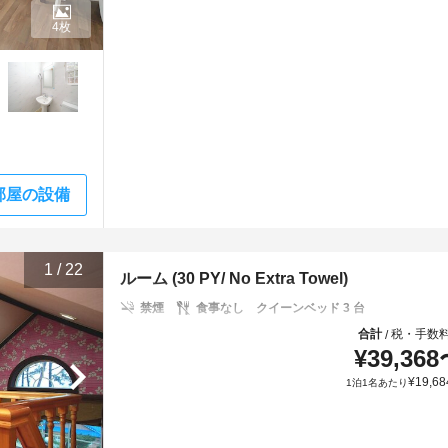
4枚
部屋の設備
1
/
22
ルーム (30 PY/ No Extra Towel)
禁煙
食事なし
クイーンベッド 3 台
合計
税・手数
/
¥
39,368
¥
19,68
1泊1名あたり