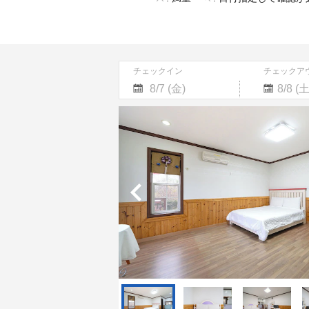
チェックイン
チェックア
Navigate
Navigate
forward
backward
to
to
interact
interact
with
with
the
the
calendar
calendar
and
and
select
select
a
a
date.
date.
Press
Press
the
the
question
question
mark
mark
key
key
to
to