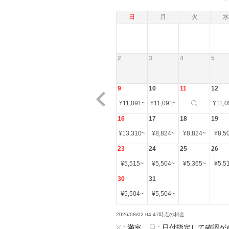
日
月
火
水
2
3
4
5
9
10
11
12
¥
11,091
~
¥
11,091
~
¥
11,0
16
17
18
19
¥
13,310
~
¥
8,824
~
¥
8,824
~
¥
8,5
23
24
25
26
¥
5,515
~
¥
5,504
~
¥
5,365
~
¥
5,5
30
31
¥
5,504
~
¥
5,504
~
2026/08/02 04:47時点の料金
:
満室
:
日付指定して確認が