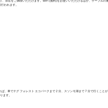
あり、滞在をご満喫いただけます。WiFi (無料)をお使いいただけるほか、ケーブ
日行われます。
ば、車でテグ フォレスト エコパークまで 2 分、スソンモ湖まで 7 分で行くこと
にあります。