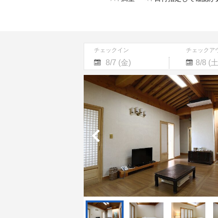
チェックイン
チェックア
Navigate
Navigate
forward
backward
to
to
interact
interact
with
with
the
the
calendar
calendar
and
and
select
select
a
a
date.
date.
Press
Press
the
the
question
question
mark
mark
key
key
to
to