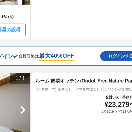
Park)
部屋の設備
最大
40
%OFF
グイン
会員価格は
ログインす
1
/
4
ルーム 簡易キッチン (Ondol, Free Nature Par
禁煙
食事なし
ダブル布団 1 組およびシングル布団 
合計
税・手数
/
¥
23,279
¥
11,64
1泊1名あたり