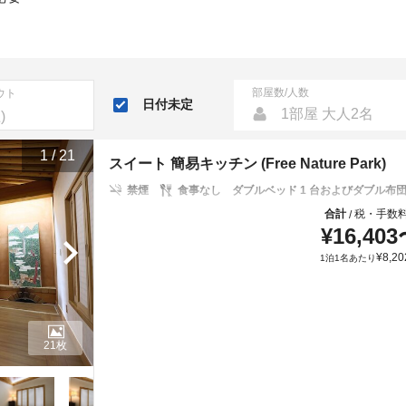
部屋数/人数
ウト
日付未定
1部屋 大人2名
1
/
21
スイート 簡易キッチン (Free Nature Park)
禁煙
食事なし
ダブルベッド 1 台およびダブル布団 
合計
税・手数
/
¥
16,403
¥
8,20
1泊1名あたり
21枚