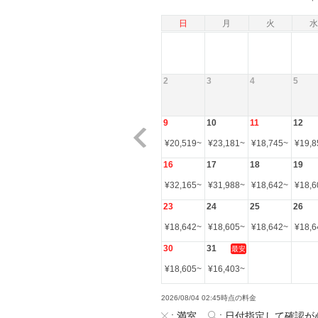
日
月
火
水
2
3
4
5
9
10
11
12
¥
20,519
~
¥
23,181
~
¥
18,745
~
¥
19,8
16
17
18
19
¥
32,165
~
¥
31,988
~
¥
18,642
~
¥
18,6
23
24
25
26
¥
18,642
~
¥
18,605
~
¥
18,642
~
¥
18,6
30
31
最安
¥
18,605
~
¥
16,403
~
2026/08/04 02:45時点の料金
:
満室
:
日付指定して確認が