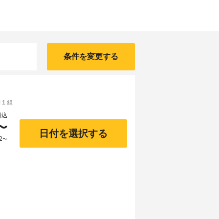
条件を変更する
1 組
料込
〜
日付を選択する
2
〜