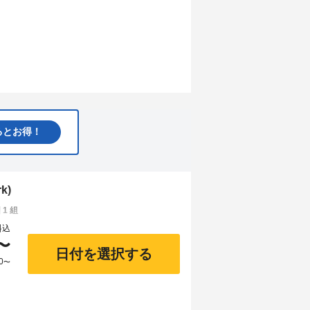
るとお得！
k)
1 組
料込
〜
日付を選択する
0
〜