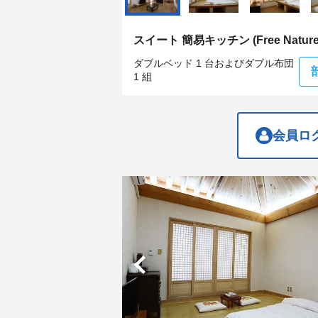
get
get
the
the
keyboard
keyboard
スイート 簡易キッチン (Free Nature 
shortcuts
shortcuts
for
for
ダブルベッド 1 台およびダブル布団
changing
changing
1 組
dates.
dates.
会員ロ