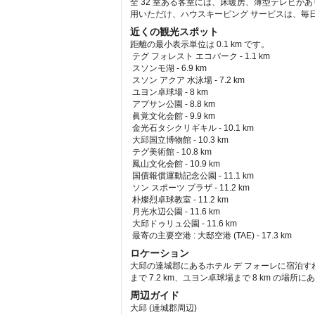
全 32 室ある客室には、床暖房、薄型テレビが
用いただけ、ハウスキーピング サービスは、毎
近くの観光スポット
距離の最小表示単位は 0.1 km です。
テグ フォレスト エコパーク - 1.1 km  
 スソンモ湖 - 6.9 km  
 スソン アクア 水泳場 - 7.2 km  
 ユヨン卓球場 - 8 km  
 アプサン公園 - 8.8 km  
 眞覚文化会館 - 9.9 km  
 金光石タシクリギキル - 10.1 km  
 大邱国立博物館 - 10.3 km  
 テグ美術館 - 10.8 km  
 鳳山文化会館 - 10.9 km  
 国債報償運動記念公園 - 11.1 km  
 ソン スポーツ プラザ - 11.2 km  
 朴燦烈卓球教室 - 11.2 km  
 月光水辺公園 - 11.6 km  
 大邱ドゥリュ公園 - 11.6 km  
最寄の主要空港 : 大邸空港 (TAE) - 17.3 km 
ロケーション
大邱の達城郡にあるホテル デ フォーレに宿泊すれ
まで 7.2 km、ユヨン卓球場まで 8 km の場所
周辺ガイド
大邱 (達城郡周辺)