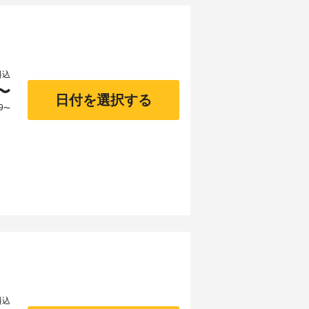
料込
〜
日付を選択する
9
〜
料込