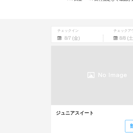
チェックイン
チェックア
Navigate
Navigate
forward
backward
to
to
interact
interact
with
with
the
the
calendar
calendar
and
and
select
select
a
a
date.
date.
Press
Press
the
the
ジュニアスイート
question
question
mark
mark
key
key
to
to