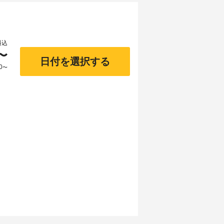
料込
〜
日付を選択する
0
〜