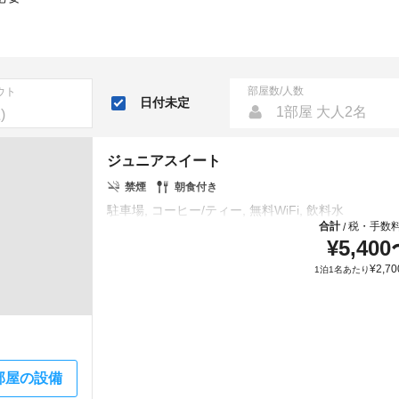
部屋数/人数
ウト
日付未定
1部屋 大人2名
ジュニアスイート
禁煙
朝食付き
合計
税・手数
/
¥
5,400
¥
2,70
1泊1名あたり
部屋の設備