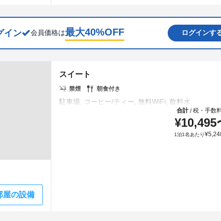
最大
40
%OFF
グイン
会員価格は
ログインす
スイート
禁煙
朝食付き
合計
税・手数
/
¥
10,495
¥
5,24
1泊1名あたり
部屋の設備