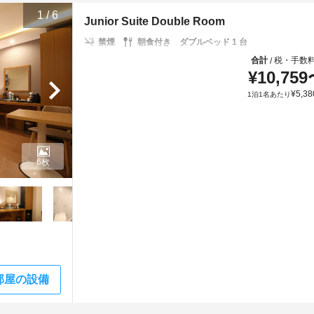
1
/
6
Junior Suite Double Room
禁煙
朝食付き
ダブルベッド 1 台
合計
税・手数
/
¥
10,759
¥
5,38
1泊1名あたり
6枚
部屋の設備