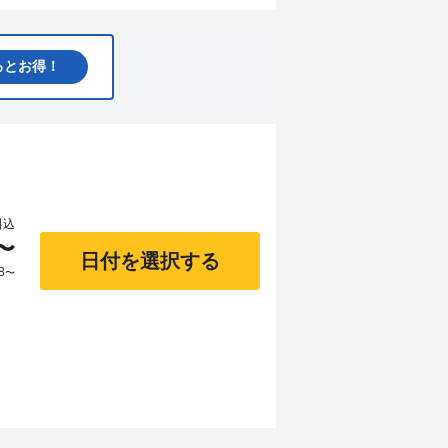
るとお得！
料込
〜
日付を選択する
8
〜