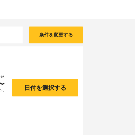
条件を変更する
料込
〜
日付を選択する
0
〜