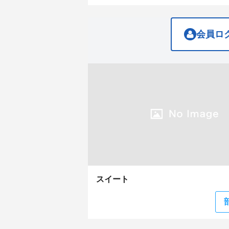
get
get
the
the
keyboard
keyboard
shortcuts
shortcuts
会員ロ
for
for
changing
changing
dates.
dates.
スイート