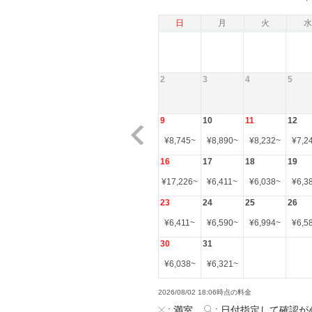
日
月
火
水
2
3
4
5
9
10
11
12
¥
8,745
~
¥
8,890
~
¥
8,232
~
¥
7,2
16
17
18
19
¥
17,226
~
¥
6,411
~
¥
6,038
~
¥
6,3
23
24
25
26
¥
6,411
~
¥
6,590
~
¥
6,994
~
¥
6,5
30
31
¥
6,038
~
¥
6,321
~
2026/08/02 18:06時点の料金
:
満室
:
日付指定して確認が