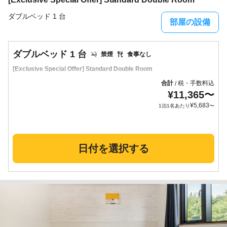
ダブルベッド 1 台
部屋の設備
ダブルベッド 1 台
禁煙
食事なし
[Exclusive Special Offer] Standard Double Room
合計
税・手数料込
/
¥
11,365
〜
¥
5,683
1泊1名あたり
〜
日付を選択する