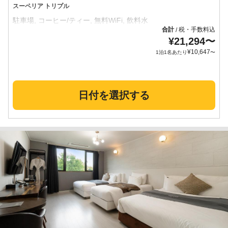
スーペリア トリプル
合計
税・手数料込
/
¥
21,294
〜
¥
10,647
1泊1名あたり
〜
日付を選択する