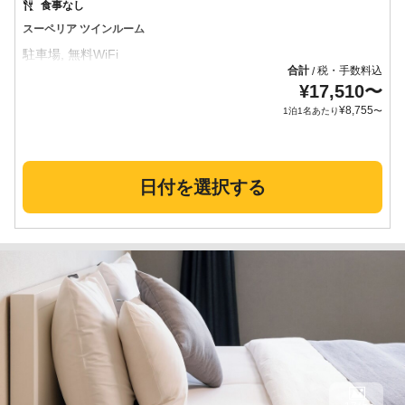
食事なし
スーペリア ツインルーム
合計
税・手数料込
/
¥
17,510
〜
¥
8,755
1泊1名あたり
〜
日付を選択する