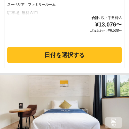
スーペリア ファミリールーム
合計
税・手数料込
/
¥
13,076
〜
¥
6,538
1泊1名あたり
〜
日付を選択する
9枚