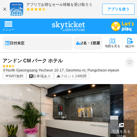
日付未定
2
名
・
1
部屋
地図を見る
検討中
アンドン CM パーク ホテル
North Gyeongsang
Yecheon
10-17, Geommu-ro, Pungcheon-myeon
WiFi無料
駐車場あり
フロント24時間
写真を見る
155
枚