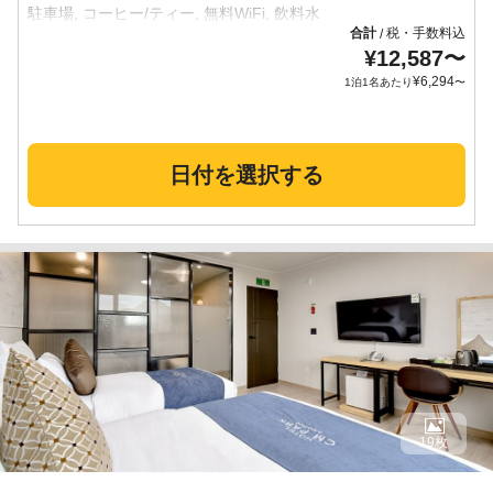
合計
税・手数料込
/
¥
12,587
〜
¥
6,294
1泊1名あたり
〜
日付を選択する
19枚