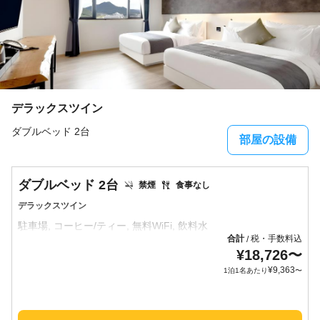
デラックスツイン
ダブルベッド 2台
部屋の設備
ダブルベッド 2台
禁煙
食事なし
デラックスツイン
合計
税・手数料込
/
¥
18,726
〜
¥
9,363
1泊1名あたり
〜