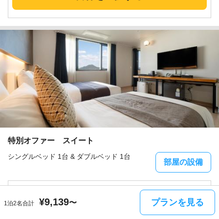
特別オファー スイート
シングルベッド 1台 & ダブルベッド 1台
部屋の設備
シングルベッド 1台 & ダブルベッド 1台
禁煙
¥
9,139
食事なし
プランを見る
〜
1泊2名合計
特別オファー スイート