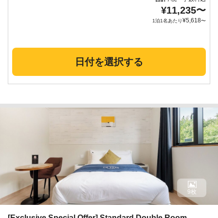
¥
11,235
〜
¥
5,618
1泊1名あたり
〜
日付を選択する
9枚
[Exclusive Special Offer] Standard Double Room