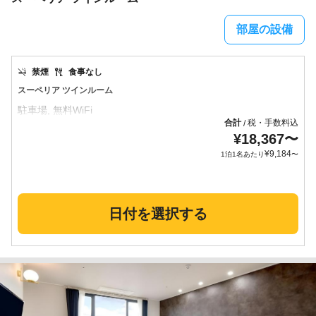
部屋の設備
禁煙
食事なし
スーペリア ツインルーム
合計
税・手数料込
/
¥
18,367
〜
¥
9,184
1泊1名あたり
〜
日付を選択する