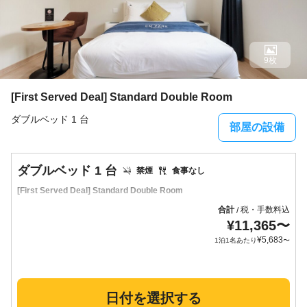
9枚
[First Served Deal] Standard Double Room
ダブルベッド 1 台
部屋の設備
ダブルベッド 1 台
禁煙
食事なし
[First Served Deal] Standard Double Room
合計
税・手数料込
/
¥
11,365
〜
¥
5,683
1泊1名あたり
〜
日付を選択する