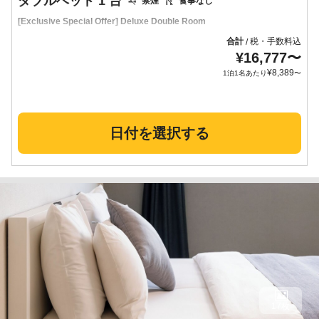
ダブルベッド 1 台
禁煙
食事なし
[Exclusive Special Offer] Deluxe Double Room
合計
税・手数料込
/
¥
16,777
〜
¥
8,389
1泊1名あたり
〜
日付を選択する
17枚