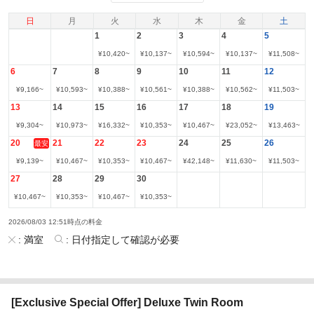
日
月
火
水
木
金
土
1
2
3
4
5
¥
10,420
~
¥
10,137
~
¥
10,594
~
¥
10,137
~
¥
11,508
~
6
7
8
9
10
11
12
¥
9,166
~
¥
10,593
~
¥
10,388
~
¥
10,561
~
¥
10,388
~
¥
10,562
~
¥
11,503
~
13
14
15
16
17
18
19
¥
9,304
~
¥
10,973
~
¥
16,332
~
¥
10,353
~
¥
10,467
~
¥
23,052
~
¥
13,463
~
20
21
22
23
24
25
26
最安
¥
9,139
~
¥
10,467
~
¥
10,353
~
¥
10,467
~
¥
42,148
~
¥
11,630
~
¥
11,503
~
27
28
29
30
¥
10,467
~
¥
10,353
~
¥
10,467
~
¥
10,353
~
2026/08/03 12:51時点の料金
:
満室
:
日付指定して確認が必要
[Exclusive Special Offer] Deluxe Twin Room