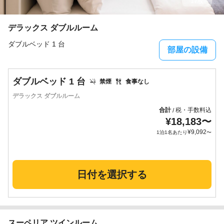
17枚
デラックス ダブルルーム
ダブルベッド 1 台
部屋の設備
ダブルベッド 1 台
禁煙
食事なし
デラックス ダブルルーム
合計
税・手数料込
/
¥
18,183
〜
¥
9,092
1泊1名あたり
〜
日付を選択する
スーペリア ツインルーム