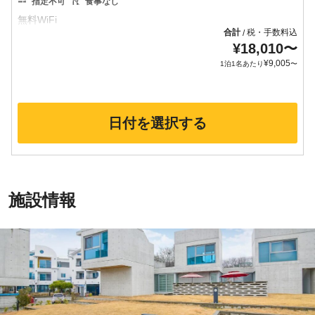
指定不可
食事なし
合計
税・手数料込
/
¥
18,010
〜
¥
9,005
1泊1名あたり
〜
日付を選択する
施設情報