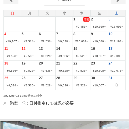
日
月
火
水
木
金
土
1
2
3
最安
¥
9,485
~
¥
10,560
~
¥
18,995
~
4
5
6
7
8
9
10
¥
19,107
~
¥
9,514
~
¥
9,536
~
¥
9,528
~
¥
10,607
~
¥
19,080
~
¥
19,193
~
11
12
13
14
15
16
17
¥
9,528
~
¥
9,536
~
¥
9,528
~
¥
9,536
~
¥
9,528
~
¥
10,607
~
¥
19,080
~
18
19
20
21
22
23
24
¥
9,536
~
¥
9,528
~
¥
9,536
~
¥
9,528
~
¥
9,536
~
¥
10,598
~
¥
19,075
~
25
26
27
28
29
30
31
¥
9,528
~
¥
9,536
~
¥
9,528
~
¥
9,536
~
¥
9,528
~
¥
10,607
~
2026/08/03 12:50時点の料金
:
満室
:
日付指定して確認が必要