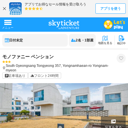
日付未定
2
名
・
1
部屋
地図を見る
検討中
モノファニー ペンション
South Gyeongsang
Tongyeong
357, Yongnamhaean-ro Yongnam-
myeon
駐車場あり
フロント24時間
写真を見る