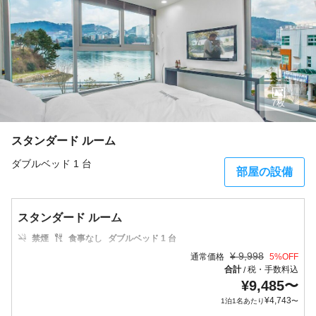
7枚
スタンダード ルーム
ダブルベッド 1 台
部屋の設備
スタンダード ルーム
禁煙
食事なし
ダブルベッド 1 台
¥
9,998
通常価格
5
%OFF
合計
税・手数料込
/
¥
9,485
〜
¥
4,743
1泊1名あたり
〜