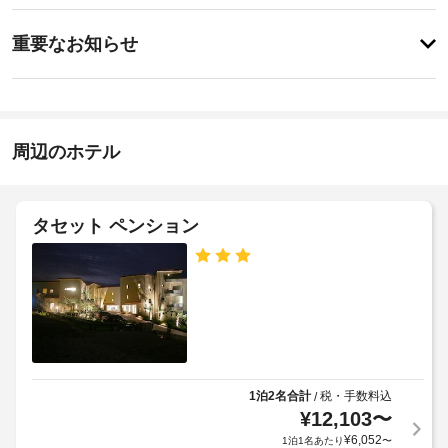
ッ
ス
ス
特
ク
ス
に
重要なお知らせ
パ
イ
あ
で
指
り
ン
ゆ
ま
定
15:00
っ
せ
喫
-
く
ん
煙
指
り
周辺のホテル
ス
定
と
な
ペ
贅
し
沢
ー
な
ス
タセット ペンション
施
時
設
間
ス
を
の
パ
お
定
過
サ
め
ご
ー
る
し
ビ
利
い
ス
用
た
(敷
だ
規
1泊2名合計
税・手数料込
/
地
け
¥
12,103
〜
約
ま
内)
に
¥
6,052
1泊1名あたり
〜
す。