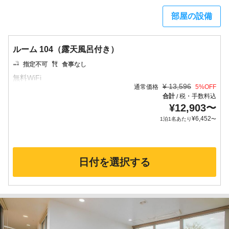
部屋の設備
ルーム 104（露天風呂付き）
指定不可
食事なし
¥
13,596
通常価格
5
%OFF
合計
税・手数料込
/
¥
12,903
〜
¥
6,452
1泊1名あたり
〜
日付を選択する