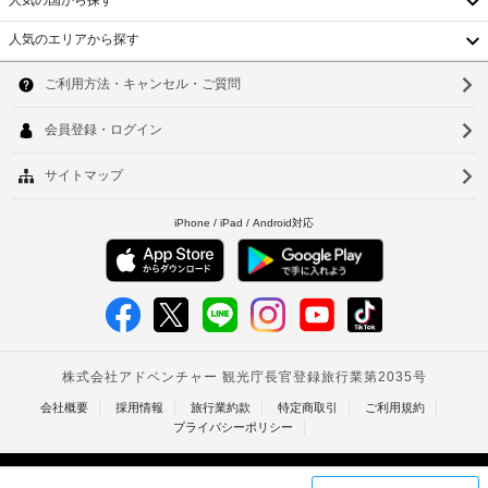
人気の国から探す
場
蔵
場
庫、
(無
合
人気のエリアから探す
電
料)
に
韓
子
よ
レ
国
り、
24
ソ
ン
チ
時
ジ
台
ウ
な
ェ
間
ど
湾
ッ
対
ル
が
ク
応
中
備
釜
イ
フ
わ
国
ン
ロ
山
っ
時
ン
て
香
仁
お
に
ト
り、
港
政
デ
川
ゆ
府
ス
ベ
っ
台
発
ク
く
行
ト
北
り
の
お
ナ
台
く
写
つ
真
ム
南
ろ
付
ぎ
タ
高
き