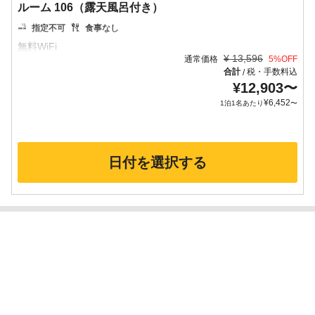
ルーム 106（露天風呂付き）
指定不可
食事なし
¥
13,596
通常価格
5
%OFF
合計
税・手数料込
/
¥
12,903
〜
¥
6,452
1泊1名あたり
〜
日付を選択する