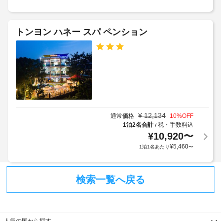
従
客
車
っ
室
椅
て、
トンヨン ハネー スパ ペンション
の
子
追
設
対
加
備
応
ゲ
と
–
ス
サ
な
ト
ー
し
料
ビ
金
ス
フ
が
¥
12,134
全
通常価格
10
%OFF
ル
か
部
1泊2名合計
税・手数料込
/
サ
か
で 
¥
10,920
〜
ー
る
8 
¥
5,460
1泊1名あたり
〜
ビ
場
室
ス
あ
合
ス
る
が
検索一覧へ戻る
客
パ
あ
室
り
に
駐
ま
は
車
す
冷