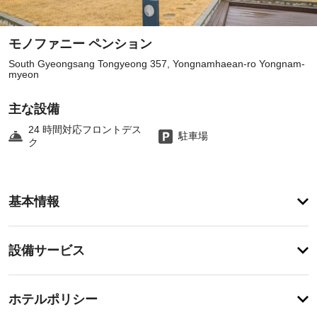
モノファニー ペンション
South Gyeongsang Tongyeong 357, Yongnamhaean-ro Yongnam-
myeon
主な設備
24 時間対応フロントデス
駐車場
ク
ア
基本情報
メ
ニ
テ
設
設備サービス
ィ
備・
フ
ル
サ
チ
サ
ー
ホテルポリシー
ー
ェ
ビ
ビ