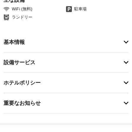
主な設備
WiFi (無料)
駐車場
ランドリー
ア
基本情報
メ
ニ
テ
設
設備サービス
ィ
備・
便
利
サ
チ
な
ー
ホテルポリシー
WiFi 
ェ
ビ
(無
ッ
料)、
ス
重
ク
ピ
重要なお知らせ
ク
要
イ
ニ
施
な
ン
ッ
設
お
16:00
ク
か
-
エ
知
ら
2:00
リ