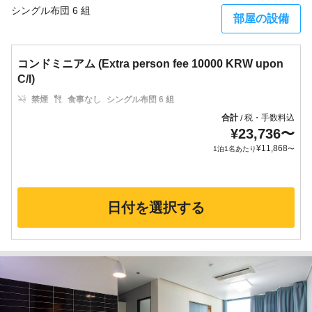
シングル布団 6 組
部屋の設備
コンドミニアム (Extra person fee 10000 KRW upon
C/I)
禁煙
食事なし
シングル布団 6 組
合計
税・手数料込
/
¥
23,736
〜
¥
11,868
1泊1名あたり
〜
日付を選択する