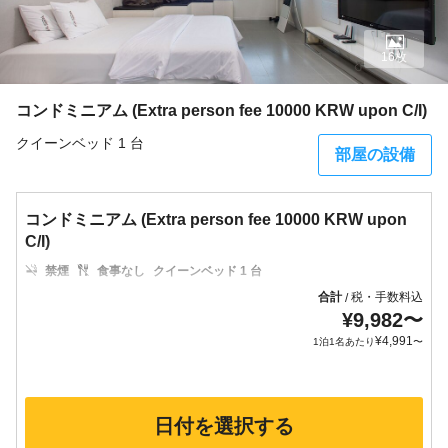
16枚
コンドミニアム (Extra person fee 10000 KRW upon C/I)
クイーンベッド 1 台
部屋の設備
コンドミニアム (Extra person fee 10000 KRW upon
C/I)
禁煙
食事なし
クイーンベッド 1 台
合計
税・手数料込
/
¥
9,982
〜
¥
4,991
1泊1名あたり
〜
日付を選択する