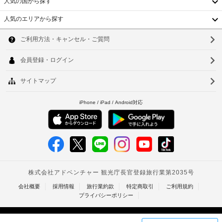
人気の国から探す
こ
場
け
用
と
る
精
人気のエリアから探す
ほ
が
フ
算
韓
か、
あ
ロ
の
ケ
国
り、
ン
ソ
た
ー
金
ト
ブ
め
台
ウ
額
デ
ル
の
湾
が
の
ス
ル
ク
番
変
ク
レ
中
釜
組
更
(時
ジ
を
さ
国
間
山
ッ
ご
れ
限
覧
ト
香
仁
る
定)
い
カ
場
た
港
川
ー
だ
合
ウ
ド
ベ
け
台
が
ォ
/
ま
あ
ト
ー
北
デ
す。
り
タ
電
ビ
ナ
台
ま
話
ー
ッ
す。
の
ム
サ
ト
南
他
ー
カ
タ
に、
高