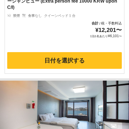
ーシャンビュー (Extra person fee 10000 KRW upon
C/I)
禁煙
食事なし
クイーンベッド 1 台
合計
税・手数料込
/
¥
12,201
〜
¥
6,101
1泊1名あたり
〜
日付を選択する