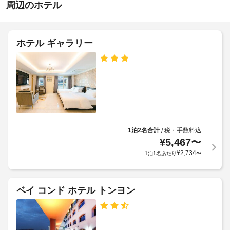
ら
周辺のホテル
の
ア、
せ
施
距
バ
設
ー
離
布
ベ
の
(メ
ホテル ギャラリー
キ
団
定
ー
ュ
料
め
ト
ー
金
る
ル)
グ
:
利
-
リ
KRW10000
用
ル
30
(1
な
規
ど
泊
約
屋
を
に
に
根
ご
1泊2名合計
税・手数料込
/
つ
従
な
利
¥
5,467
〜
き)
っ
用
し
¥
2,734
1泊1名あたり
〜
て、
い
駐
上
た
追
車
記
だ
加
場
け
項
ゲ
ベイ コンド ホテル トンヨン
ま
目
ス
車
す。
以
ト
椅
客
外
料
子
室
に