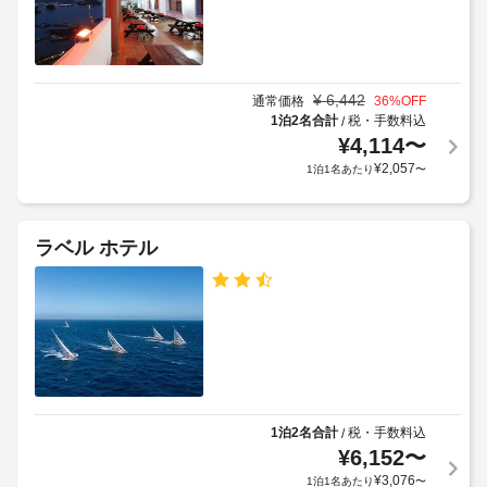
金
対
の
も、
が
応
設
現
か
–
備
地
か
な
と
に
る
¥
6,442
し
通常価格
36
%OFF
サ
て
場
1泊2名合計
税・手数料込
/
ー
お
合
¥
4,114
〜
施
ビ
支
が
¥
2,057
1泊1名あたり
〜
設
ス
払
あ
か
全 
い
り
ら
43 
が
ま
室
の
ラベル ホテル
必
す
あ
距
要
る
場
離
な
冷
合
(フ
場
房
に
ィ
完
合
よ
ー
備
が
り、
の
ト)
あ
チ
客
-
り
室
ェ
98
ま
1泊2名合計
税・手数料込
/
に
ッ
す。
は、
¥
6,152
〜
ク
近
床
ま
¥
3,076
イ
1泊1名あたり
〜