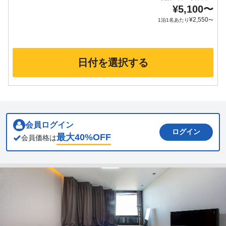
¥
5,100
〜
¥
2,550
1泊1名あたり
〜
日付を選択する
会員ログイン
ログイン
最大
40
%OFF
会員価格は