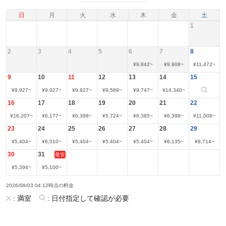
日
月
火
水
木
金
土
1
2
3
4
5
6
7
8
¥
9,842
~
¥
9,908
~
¥
11,472
~
9
10
11
12
13
14
15
¥
9,927
~
¥
9,927
~
¥
9,927
~
¥
9,589
~
¥
9,747
~
¥
14,340
~
16
17
18
19
20
21
22
¥
16,207
~
¥
6,177
~
¥
6,398
~
¥
5,724
~
¥
6,385
~
¥
6,398
~
¥
11,008
~
23
24
25
26
27
28
29
¥
5,404
~
¥
6,010
~
¥
5,404
~
¥
5,404
~
¥
5,404
~
¥
6,135
~
¥
8,714
~
30
31
最安
¥
5,394
~
¥
5,100
~
2026/08/03 04:12時点の料金
:
満室
:
日付指定して確認が必要