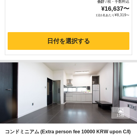
合計
税・手数料込
/
¥
16,637
〜
¥
8,319
1泊1名あたり
〜
日付を選択する
15枚
コンドミニアム (Extra person fee 10000 KRW upon C/I)