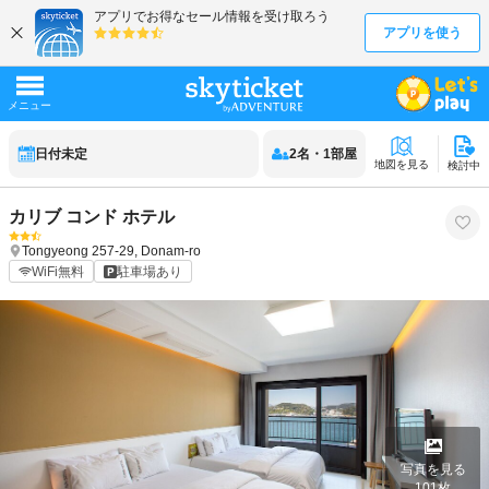
日付未定
2
名
・
1
部屋
地図を見る
検討中
カリブ コンド ホテル
Tongyeong
257-29, Donam-ro
WiFi無料
駐車場あり
写真を見る
101
枚