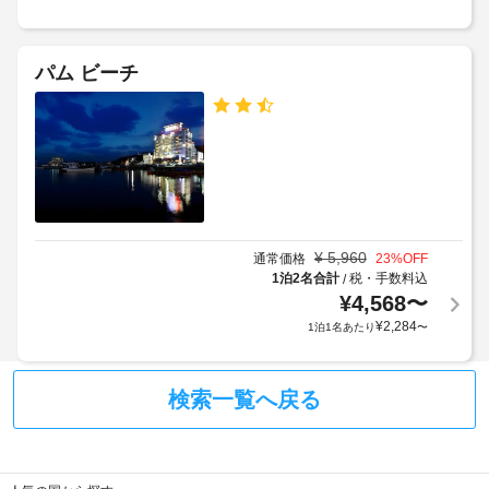
暖
隣
た
ン
房、
駐
料
時
薄
車
金
型
に
パム ビーチ
場
と
テ
政
(無
デ
レ
府
料)
ビ
ポ
発
が
ジ
行
備
手
ッ
の
わ
荷
ト
っ
写
物
に
て
真
保
は
い
付
¥
5,960
通常価格
23
%OFF
ま
管
税
き
1泊2名合計
税・手数料込
/
す。
サ
金
身
¥
4,568
〜
WiFi 
ー
が
分
(無
¥
2,284
1泊1名あたり
〜
ビ
含
料)
証
ス
ま
を
明
れ
お
書
検索一覧へ戻る
使
て
路
と
い
い
上
付
い
な
駐
随
た
い
車
だ
費