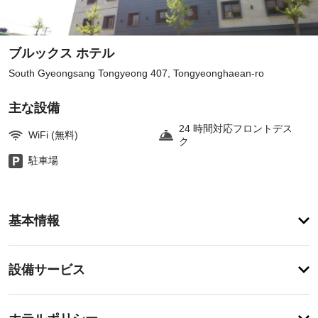
ブルックス ホテル
South Gyeongsang Tongyeong 407, Tongyeonghaean-ro
主な設備
24 時間対応フロントデス
WiFi (無料)
ク
駐車場
登
録
基本情報
が
あ
り
設
ま
設備サービス
せ
備・
ん
サ
チ
ー