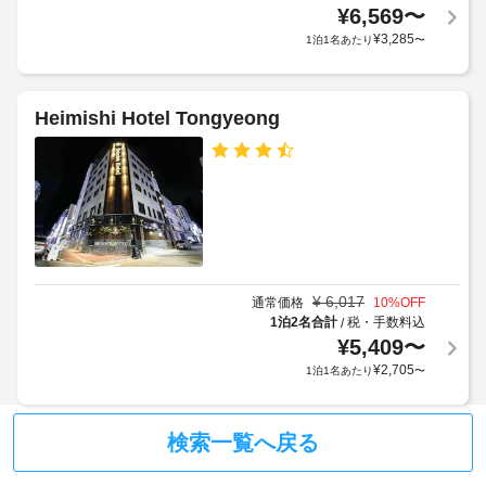
ト
¥
6,569
〜
（有
¥
3,285
1泊1名あたり
〜
線
LAN）
Heimishi Hotel Tongyeong
イ
ン
タ
ー
ネ
ッ
ト
¥
6,017
通常価格
10
%OFF
Wi-
1泊2名合計
税・手数料込
/
Fi（共
¥
5,409
〜
有
¥
2,705
1泊1名あたり
〜
エ
リ
ア
検索一覧へ戻る
内）