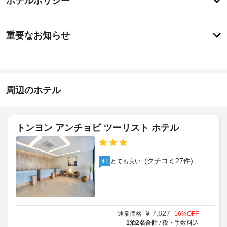
ホテルポリシー
ェ
ビ
ッ
ス
特
ク
に
重要なお知らせ
イ
あ
韓
り
ン
ま
国
15:00
せ
語
-
ん
02:00
周辺のホテル
全
チ
室
ェ
Wi-
ッ
Fi
トンヨン アンチョビ ツーリスト ホテル
ク
無
ア
料
ウ
(クチコミ27件)
とても良い
4.1
イ
ト
ン
11:00
タ
ー
ネ
¥
7,827
通常価格
16
%OFF
ッ
1泊2名合計
税・手数料込
/