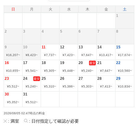
日
月
火
水
木
金
土
1
2
3
4
5
6
7
8
9
10
11
12
13
14
15
¥
16,207
~
¥
8,423
~
¥
7,737
~
¥
7,423
~
¥
7,647
~
¥
13,417
~
¥
17,674
~
16
17
18
19
20
21
22
最安
¥
10,655
~
¥
5,541
~
¥
5,305
~
¥
5,448
~
¥
5,240
~
¥
7,647
~
¥
10,560
~
23
24
25
26
27
28
29
最安
¥
5,512
~
¥
5,240
~
¥
5,310
~
¥
5,386
~
¥
5,303
~
¥
7,413
~
¥
10,834
~
30
31
¥
5,352
~
¥
5,512
~
2026/08/05 02:47時点の料金
:
満室
:
日付指定して確認が必要