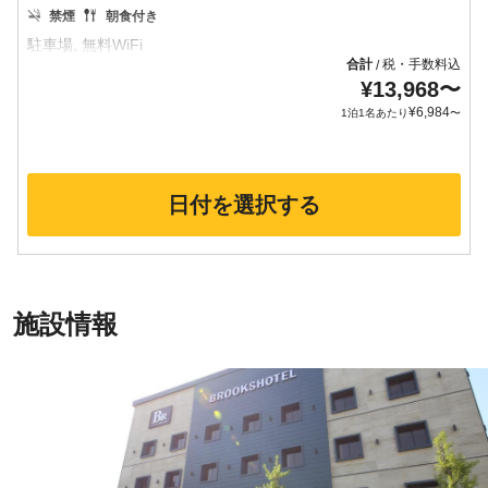
禁煙
朝食付き
合計
税・手数料込
/
¥
13,968
〜
¥
6,984
1泊1名あたり
〜
日付を選択する
施設情報