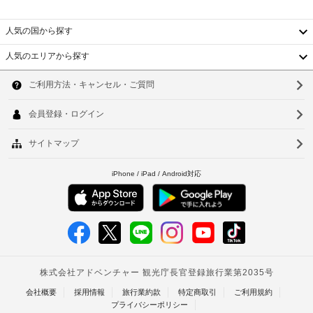
ビ
リ
人気の国から探す
ヤ
ー
人気のエリアから探す
ド
韓
国
ソ
娯
楽
台
ウ
室
湾
ル
ジ
中
釜
ェ
国
山
ッ
ト
香
仁
バ
港
川
ス
ベ
台
館
ト
北
内
娯
ナ
台
楽