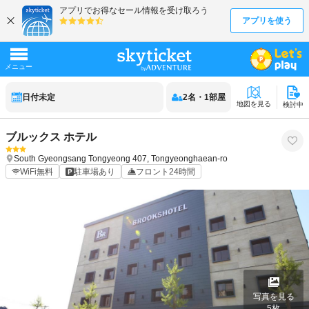
日付未定
2
名
・
1
部屋
地図を見る
検討中
ブルックス ホテル
South Gyeongsang
Tongyeong
407, Tongyeonghaean-ro
WiFi無料
駐車場あり
フロント24時間
写真を見る
5
枚