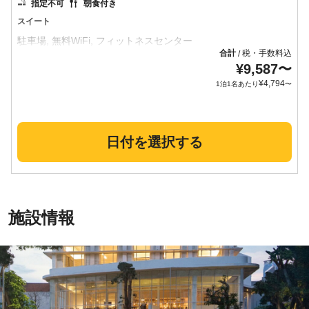
指定不可
朝食付き
スイート
合計
税・手数料込
/
¥
9,587
〜
¥
4,794
1泊1名あたり
〜
日付を選択する
施設情報