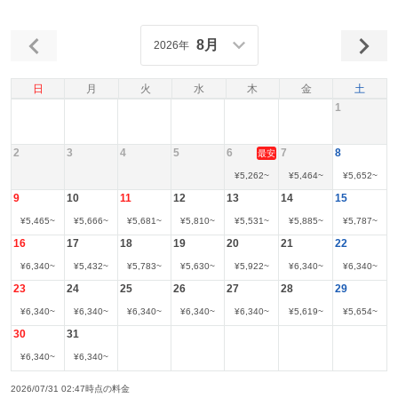
8月
2026年
日
月
火
水
木
金
土
1
2
3
4
5
6
7
8
最安
¥
5,262
~
¥
5,464
~
¥
5,652
~
9
10
11
12
13
14
15
¥
5,465
~
¥
5,666
~
¥
5,681
~
¥
5,810
~
¥
5,531
~
¥
5,885
~
¥
5,787
~
16
17
18
19
20
21
22
¥
6,340
~
¥
5,432
~
¥
5,783
~
¥
5,630
~
¥
5,922
~
¥
6,340
~
¥
6,340
~
23
24
25
26
27
28
29
¥
6,340
~
¥
6,340
~
¥
6,340
~
¥
6,340
~
¥
6,340
~
¥
5,619
~
¥
5,654
~
30
31
¥
6,340
~
¥
6,340
~
2026/07/31 02:47時点の料金