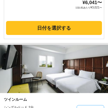
¥
6,041
〜
¥
3,021
1泊1名あたり
〜
日付を選択する
ツインルーム
シングルベッド 2台