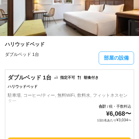
ハリウッドベッド
ダブルベッド 1台
部屋の設備
ダブルベッド 1台
指定不可
朝食付き
ハリウッドベッド
駐車場, コーヒー/ティー, 無料WiFi, 飲料水, フィットネスセン
合計
税・手数料込
/
¥
6,068
〜
¥
3,034
1泊1名あたり
〜