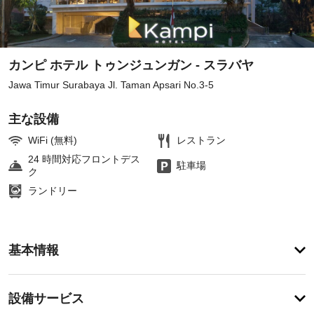
カンピ ホテル トゥンジュンガン - スラバヤ
Jawa Timur Surabaya Jl. Taman Apsari No.3-5
主な設備
WiFi (無料)
レストラン
24 時間対応フロントデス
駐車場
ク
ランドリー
ア
基本情報
メ
ニ
テ
設
設備サービス
ィ
備・
フ