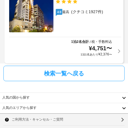
会
ー
り
す。
場
ル
ま
を
ご
(クチコミ1927件)
最高
4.8
す
ご
到
車
利
場
着
用
椅
合
前
い
子
に
に
た
対
よ
ホ
だ
1泊2名合計
税・手数料込
/
応
り、
け
テ
¥
4,751
〜
の
チ
ま
ル
¥
2,376
1泊1名あたり
〜
コ
す。
ェ
に
ン
ッ
お
直
シ
ク
食
接
検索一覧へ戻る
ェ
イ
事
ご
ル
ン
カ
連
ジ
ン
時
絡
ュ
ピ  
に
の
人気の国から探す
ホ
デ
政
う
テ
ス
府
え、
人気のエリアから探す
ル  
ク
発
韓
ト
ご
行
ゥ
予
国
ソ
会
ン
の
約