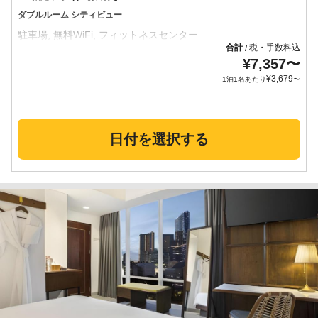
ダブルルーム シティビュー
合計
税・手数料込
/
¥
7,357
〜
¥
3,679
1泊1名あたり
〜
日付を選択する