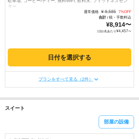
駐車場, コーヒー/ティー, 無料WiFi, 飲料水, フィットネスセン
¥
9,585
通常価格
7
%OFF
合計
税・手数料込
/
¥
8,914
〜
¥
4,457
1泊1名あたり
〜
日付を選択する
プランをすべて見る（2件）
スイート
部屋の設備