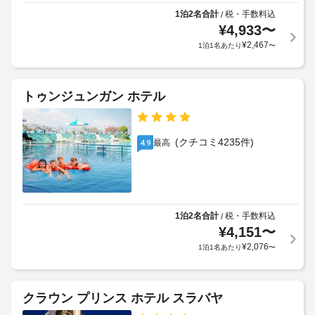
ス
サ
だ
規
1泊2名合計
税・手数料込
/
パ
ー
け
¥
4,933
〜
約
ト
ビ
ま
に
¥
2,467
1泊1名あたり
〜
リ
す。
ス
従
ー
そ
っ
の
ト
車
て、
他
メ
トゥンジュンガン ホテル
椅
の
追
ン
子
設
加
ト
備
対
ゲ
の
と
応
(クチコミ4235件)
最高
4.9
ス
利
し
(制
ト
て
用
限
料
こ
に
あ
の
金
は
り)
ホ
が
事
テ
1泊2名合計
税・手数料込
/
か
前
ル
¥
4,151
〜
バ
か
予
で
ン
¥
2,076
1泊1名あたり
〜
る
は、
約
ケ
場
WiFi 
が
ッ
(無
合
必
ト
料)、
が
クラウン プリンス ホテル スラバヤ
要
宴
ホ
あ
で