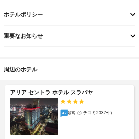
ル
サ
チ
サ
ー
ホテルポリシー
ー
ェ
ビ
ビ
ッ
ス
ス
事
ク
ス
重要なお知らせ
パ
前
イ
で
ド
に
ン
ゆ
ラ
知
14:00
っ
イ
-
く
る
ク
深
り
べ
周辺のホテル
リ
夜
と
き
0
ー
贅
時
沢
ホ
ニ
な
ン
テ
アリア セントラ ホテル スラバヤ
施
時
グ
ル
設
間
/
を
ポ
の
ラ
お
定
(クチコミ2037件)
リ
最高
4.7
ン
過
め
シ
ご
ド
る
し
ー
リ
利
い
ー
用
た