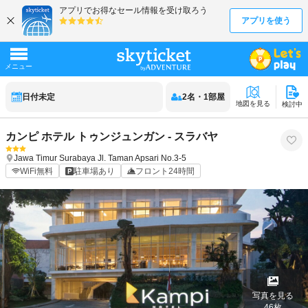
日付未定
2
名
・
1
部屋
地図を見る
検討中
カンピ ホテル トゥンジュンガン - スラバヤ
Jawa Timur
Surabaya
Jl. Taman Apsari No.3-5
WiFi無料
駐車場あり
フロント24時間
写真を見る
46
枚