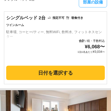
部屋の設備
シングルベッド 2台
指定不可
朝食付き
ツインルーム
駐車場, コーヒー/ティー, 無料WiFi, 飲料水, フィットネスセン
合計
税・手数料込
/
¥
6,068
〜
¥
3,034
1泊1名あたり
〜
日付を選択する