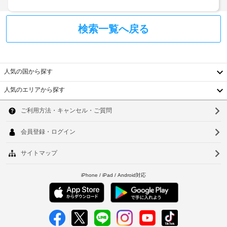
項
管
だ
目
さ
サ
以
い。
検索一覧へ戻る
ー
外
客
ビ
に
室
ス
も、
か
ら、
現
会
人気の国から探す
こ
地
の
議
に
人気のエリアから探す
ホ
室
て
韓
テ
お
ル
国
共
ソ
支
の
用
ル
払
台
ウ
ー
電
い
ム
湾
子
ル
が
サ
レ
必
中
ー
釜
ン
要
ビ
ジ
国
な
山
ス 
(営
場
香
仁
業
24
合
時
港
時
が
川
間
間
あ
限