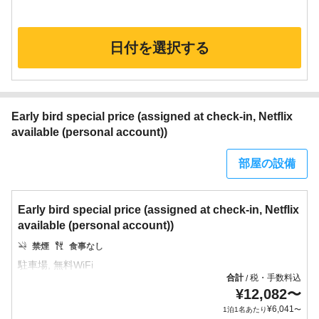
日付を選択する
Early bird special price (assigned at check-in, Netflix
available (personal account))
部屋の設備
Early bird special price (assigned at check-in, Netflix
available (personal account))
禁煙
食事なし
合計
税・手数料込
/
¥
12,082
〜
¥
6,041
1泊1名あたり
〜