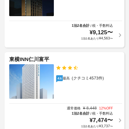
ュ
だ
ド
ッ
け
リ
ま
フ
ー
す。
ェ)
サ
1泊2名合計
税・手数料込
/
お
の
ー
¥
9,125
〜
食
料
ビ
¥
4,563
1泊1名あたり
〜
事
金
ス
お
(概
食
算)
車
事
:
東横INN仁川富平
椅
は
大
子
レ
人
ス
対
10000
ト
応
(クチコミ4573件)
最高
4.6
ラ
KRW、
–
ン
子
な
で
供
し
お
6000
召
KRW
し
¥
8,448
手
通常価格
12
%OFF
上
1泊2名合計
税・手数料込
/
荷
上
が
¥
7,474
〜
物
記
り
¥
3,737
保
1泊1名あたり
〜
く