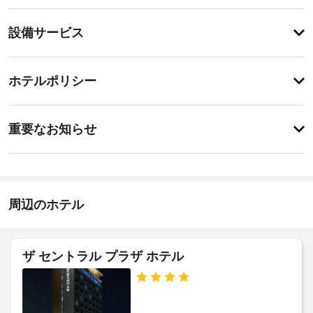
ニ
テ
設
設備サービス
ィ
備・
便
利
サ
登
な
録
ー
ホテルポリシー
WiFi 
が
ビ
(無
あ
料)、
ス
り
重
テ
ま
重要なお知らせ
レ
要
せ
ビ 
ド
ん
な
(共
ラ
お
用
イ
エ
知
ク
リ
ら
周辺のホテル
リ
ア)
せ
ー
な
ど
ニ
朝
を
ン
ザ セントラル プラザ ホテル
ご
食
グ
利
(朝
/
用
食
ラ
い
ビ
ン
た