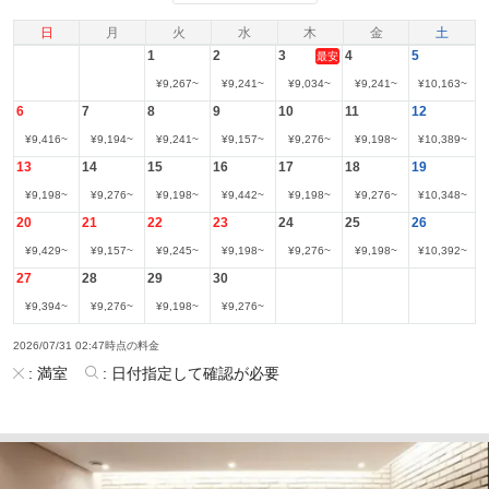
日
月
火
水
木
金
土
1
2
3
4
5
最安
¥
9,267
~
¥
9,241
~
¥
9,034
~
¥
9,241
~
¥
10,163
~
6
7
8
9
10
11
12
¥
9,416
~
¥
9,194
~
¥
9,241
~
¥
9,157
~
¥
9,276
~
¥
9,198
~
¥
10,389
~
13
14
15
16
17
18
19
¥
9,198
~
¥
9,276
~
¥
9,198
~
¥
9,442
~
¥
9,198
~
¥
9,276
~
¥
10,348
~
20
21
22
23
24
25
26
¥
9,429
~
¥
9,157
~
¥
9,245
~
¥
9,198
~
¥
9,276
~
¥
9,198
~
¥
10,392
~
27
28
29
30
¥
9,394
~
¥
9,276
~
¥
9,198
~
¥
9,276
~
2026/07/31 02:47時点の料金
:
満室
:
日付指定して確認が必要