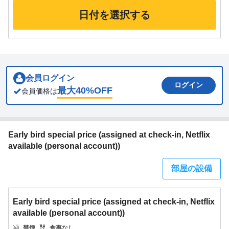
日付を選択する
会員ログイン
ログイン
最大
40
%OFF
会員価格は
Early bird special price (assigned at check-in, Netflix
available (personal account))
部屋の設備
Early bird special price (assigned at check-in, Netflix
available (personal account))
禁煙
食事なし