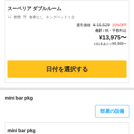
スーペリア ダブルルーム
禁煙
食事なし
キングベッド 1 台
¥
15,529
通常価格
10
%OFF
合計
税・手数料込
/
¥
13,975
〜
¥
6,988
1泊1名あたり
〜
日付を選択する
mini bar pkg
部屋の設備
mini bar pkg