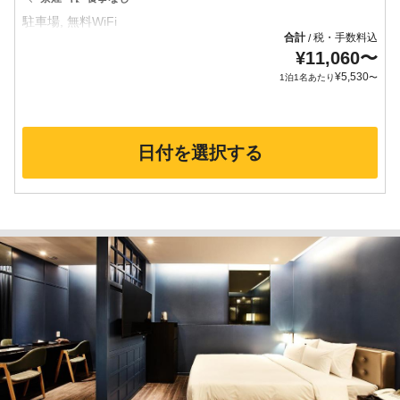
合計
税・手数料込
/
¥
11,060
〜
¥
5,530
1泊1名あたり
〜
日付を選択する