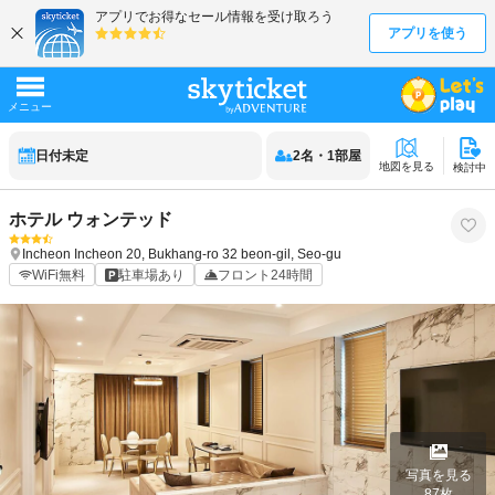
日付未定
2
名
・
1
部屋
地図を見る
検討中
ホテル ウォンテッド
Incheon
Incheon
20, Bukhang-ro 32 beon-gil, Seo-gu
WiFi無料
駐車場あり
フロント24時間
写真を見る
87
枚