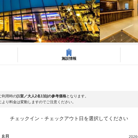
施設情報
ご利用時の
[1室／大人2名1泊]の参考価格
となります。
により料金は変動しますのでご注意ください。
チェックイン・チェックアウト日を選択してください
8月
202