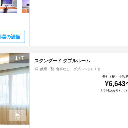
部屋の設備
1
/
7
スタンダード ダブルルーム
禁煙
食事なし
ダブルベッド 1 台
合計
税・手数
/
¥
6,643
¥
3,32
1泊1名あたり
7枚