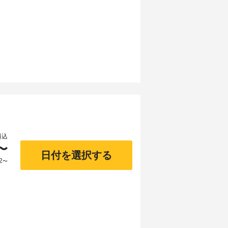
料込
〜
日付を選択する
2
〜