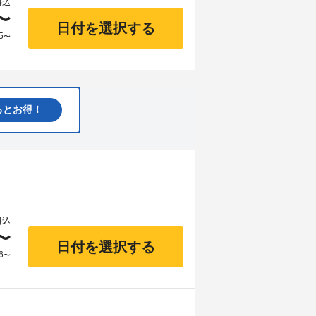
料込
〜
日付を選択する
5
〜
るとお得！
料込
〜
日付を選択する
6
〜