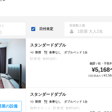
部屋数/人数
ウト
日付未定
1部屋 大人2名
スタンダードダブル
禁煙
食事なし
ダブルベッド 1台
合計
税・手数
/
¥
5,168
¥
2,58
1泊1名あたり
スタンダードダブル
禁煙
食事なし
ダブルベッド 1台
部屋の設備