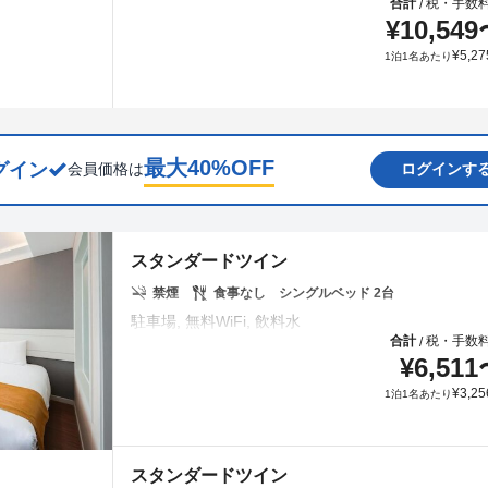
合計
税・手数
/
¥
10,549
¥
5,27
1泊1名あたり
最大
40
%OFF
グイン
会員価格は
ログインす
スタンダードツイン
禁煙
食事なし
シングルベッド 2台
合計
税・手数
/
¥
6,511
¥
3,25
1泊1名あたり
スタンダードツイン