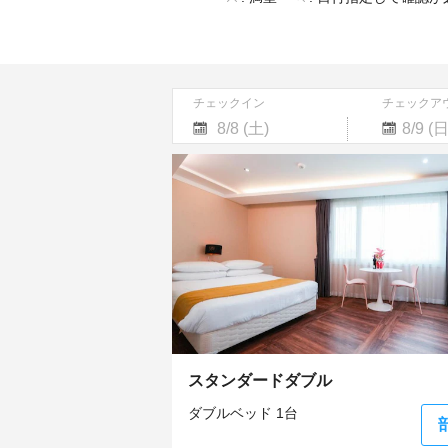
チェックイン
チェックア
Navigate
Navigate
forward
backward
to
to
interact
interact
with
with
the
the
calendar
calendar
and
and
select
select
a
a
date.
date.
Press
Press
the
the
スタンダードダブル
question
question
mark
mark
ダブルベッド 1台
key
key
to
to