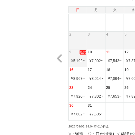
日
月
火
水
2
3
4
5
9
10
11
12
最安
¥
5,192
~
¥
7,902
~
¥
7,543
~
¥
7,3
16
17
18
19
¥
8,967
~
¥
8,914
~
¥
7,894
~
¥
7,6
23
24
25
26
¥
7,920
~
¥
7,802
~
¥
7,653
~
¥
7,8
30
31
¥
7,802
~
¥
7,605
~
2026/08/02 18:04時点の料金
:
満室
:
日付指定して確認が