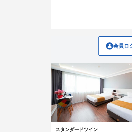
get
get
the
the
keyboard
keyboard
shortcuts
shortcuts
for
for
changing
changing
dates.
dates.
会員ロ
スタンダードツイン