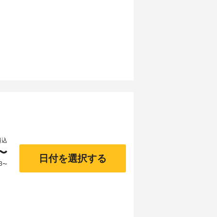
料込
〜
日付を選択する
3
〜