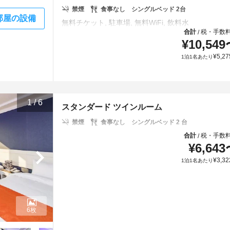
禁煙
食事なし
シングルベッド 2台
部屋の設備
合計
税・手数
/
¥
10,549
¥
5,27
1泊1名あたり
1
/
6
スタンダード ツインルーム
禁煙
食事なし
シングルベッド 2 台
合計
税・手数
/
¥
6,643
¥
3,32
1泊1名あたり
6枚