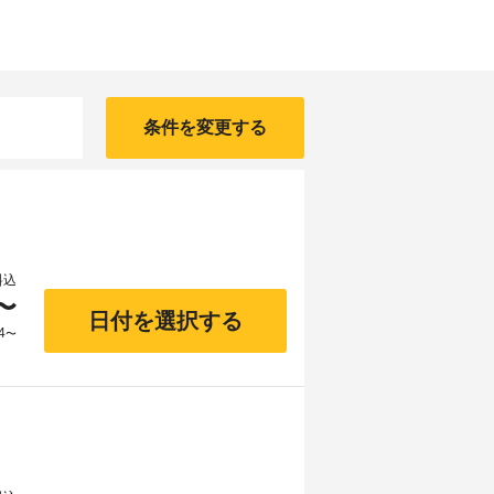
条件を変更する
料込
〜
日付を選択する
4
〜