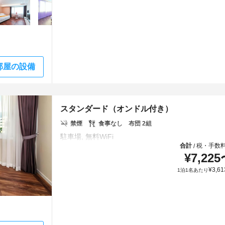
部屋の設備
スタンダード（オンドル付き）
禁煙
食事なし
布団 2組
合計
税・手数
/
¥
7,225
¥
3,61
1泊1名あたり