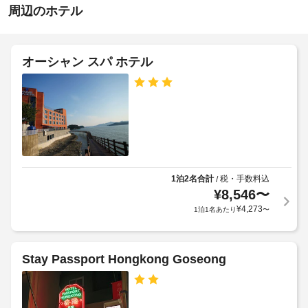
深
ら
周辺のホテル
を
夜
毎
せ
0
駐
日 
時
車
7:30 
朝
場
オーシャン スパ ホテル
～ 
施
食
(無
10:00 
設
(コ
ま
料)
の
ン
で
定
チ
お
エ
め
召
ネ
レ
る
し
ン
ベ
上
利
タ
ー
が
用
ル
り
タ
規
1泊2名合計
税・手数料込
/
ブ
い
ー
¥
8,546
〜
約
レ
た
に
¥
4,273
だ
1泊1名あたり
〜
ッ
会
従
け
ク
議
ま
っ
フ
す 
室
て、
ァ
Stay Passport Hongkong Goseong
(有
追
ス
料)。
24
加
ト)
客
時
ゲ
の
室
間