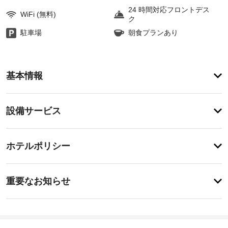
24 時間対応フロントデス
WiFi (無料)
ク
駐車場
朝食プランあり
お
基本情報
食
事
コ
設
ン
設備サービス
チ
備・
ネ
サ
ン
チ
ー
ホテルポリシー
タ
ェ
ル 
ビ
ッ
ブ
ス
レ
重
ク
重要なお知らせ
ッ
要
イ
ク
全
な
ン
フ
館
ァ
お
15:00
禁
ス
-
知
煙
ト