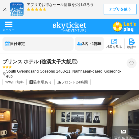
日付未定
2
名
・
1
部屋
地図を見る
検討中
プリンス ホテル (礁溪太子大飯店)
South Gyeongsang
Goseong
2463-21, Namhaean-daero, Goseong-
eup
WiFi無料
駐車場あり
フロント24時間
写真を見る