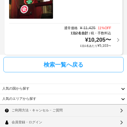
ス
料
の
対
ト
金
設
応
料
(概
備
フ
金
算)
と
ロ
が
:
¥
11,425
サ
通常価格
11
%OFF
ン
か
大
1泊2名合計
税・手数料込
/
ー
ト
か
人
¥
10,205
〜
ビ
デ
る
3000
¥
5,103
ス
1泊1名あたり
〜
ス
場
KRW、
全
ク
合
子
部
が
供
で 
検索一覧へ戻る
あ
朝
35 
2000
り
食
室
KRW
あ
ま
(有
る
す
料)
上
客
人気の国から探す
場
記
室
合
項
WiFi
に
人気のエリアから探す
に
目
(無
は
韓
よ
以
料)
冷
国
蔵
り、
ソ
外
庫、
チ
に
台
ウ
ミ
ェ
も、