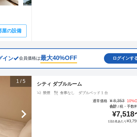
部屋の設備
最大
40
%OFF
グイン
会員価格は
ログインす
1
/
5
シティ ダブルルーム
禁煙
食事なし
ダブルベッド 1 台
¥
8,353
通常価格
10
%O
合計
税・手数
/
¥
7,518
¥
3,75
1泊1名あたり