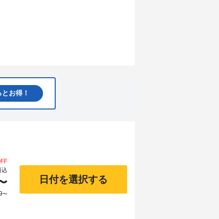
るとお得！
FF
料込
日付を選択する
〜
9
〜