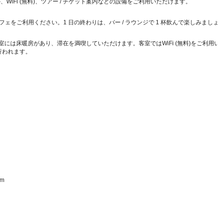
iFi (無料)、ツアー / チケット案内などの設備をご利用いただけます。
フェをご利用ください。1 日の終わりは、バー / ラウンジで 1 杯飲んで楽しみまし
客室には床暖房があり、滞在を満喫していただけます。客室ではWiFi (無料)をご
行われます。
  