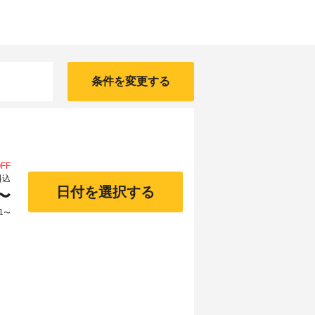
条件を変更する
FF
料込
日付を選択する
〜
1
〜