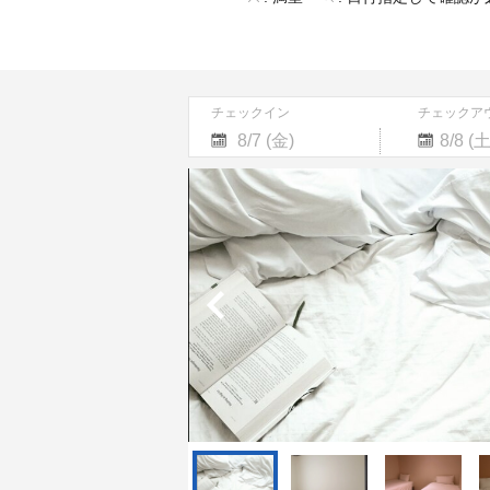
チェックイン
チェックア
Navigate
Navigate
forward
backward
to
to
interact
interact
with
with
the
the
calendar
calendar
and
and
select
select
a
a
date.
date.
Press
Press
the
the
question
question
mark
mark
key
key
to
to