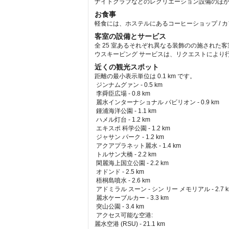
ナイトクラブなどのレクリエーション設備のほか、W
お食事
軽食には、ホステルにあるコーヒーショップ / カ
客室の設備とサービス
全 25 室あるそれぞれ異なる装飾のの施された
ウスキーピング サービスは、リクエストにより
近くの観光スポット
距離の最小表示単位は 0.1 km です。
ジンナムグァン - 0.5 km  
 李舜臣広場 - 0.8 km  
 麗水インターナショナル パビリオン - 0.9 km  
 鍾浦海洋公園 - 1.1 km  
 ハメル灯台 - 1.2 km  
 エキスポ 科学公園 - 1.2 km  
 ジャサン パーク - 1.2 km  
 アクアプラネット麗水 - 1.4 km  
 トルサン大橋 - 2.2 km  
 閑麗海上国立公園 - 2.2 km  
 オドンド - 2.5 km  
 梧桐島噴水 - 2.6 km  
 アドミラル スーン - シン リー メモリアル - 2.7 km
 麗水ケーブルカー - 3.3 km  
 突山公園 - 3.4 km  
アクセス可能な空港: 
麗水空港 (RSU) - 21.1 km 