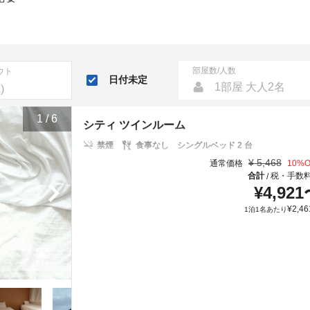
部屋数/人数
ウト
日付未定
1部屋 大人2名
1
/
6
シティ ツインルーム
禁煙
食事なし
シングルベッド 2 台
¥
5,468
通常価格
10
%O
合計
税・手数
/
¥
4,921
¥
2,46
1泊1名あたり
6枚