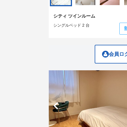
get
get
the
the
keyboard
keyboard
シティ ツインルーム
shortcuts
shortcuts
for
for
シングルベッド 2 台
changing
changing
dates.
dates.
会員ロ