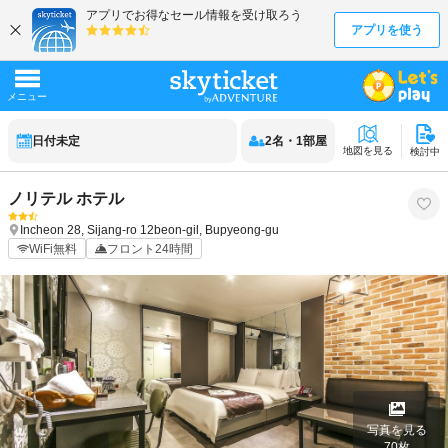
日付未定
2
名
・
1
部屋
地図を見る
検討中
ノリテル ホテル
Incheon
28, Sijang-ro 12beon-gil, Bupyeong-gu
WiFi無料
フロント24時間
写真を見る
70
枚