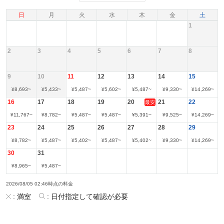
日
月
火
水
木
金
土
1
2
3
4
5
6
7
8
9
10
11
12
13
14
15
¥
8,693
~
¥
5,433
~
¥
5,487
~
¥
5,602
~
¥
5,487
~
¥
9,330
~
¥
14,269
~
16
17
18
19
20
21
22
最安
¥
11,767
~
¥
8,782
~
¥
5,487
~
¥
5,487
~
¥
5,391
~
¥
9,525
~
¥
14,269
~
23
24
25
26
27
28
29
¥
8,782
~
¥
5,487
~
¥
5,402
~
¥
5,487
~
¥
5,402
~
¥
9,330
~
¥
14,269
~
30
31
¥
8,965
~
¥
5,487
~
2026/08/05 02:46時点の料金
:
満室
:
日付指定して確認が必要