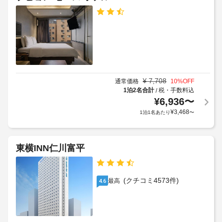
レ
き
る
蔵
ー
駐
利
庫、
パ
薄
車
用
ー
型
場
規
キ
テ
約
レ
ン
に
エ
ビ
グ:
従
レ
が
1
っ
ベ
あ
¥
7,708
通常価格
10
%OFF
泊
り
て、
ー
1泊2名合計
税・手数料込
/
に
ま
追
タ
¥
6,936
〜
つ
す。
加
ー
¥
3,468
1泊1名あたり
〜
WiFi 
き
ゲ
(無
10000
ス
バ
料)
KRW
ト
を
レ
(出
東横INN仁川富平
お
料
ー
入
使
金
パ
庫
い
が
ー
い
自
(クチコミ4573件)
最高
4.6
か
キ
た
由)
か
ン
だ
る
け
グ
上
る
場
(有
記
ほ