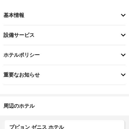
客
基本情報
室
の
設
設
設備サービス
備
備・
と
サ
サ
チ
ー
ー
ホテルポリシー
ェ
ビ
ビ
ッ
ス
ス
重
全
ク
重要なお知らせ
部
要
イ
で 
全
な
ン
36 
館
お
室
15:00
禁
あ
知
煙
施
る
ら
周辺のホテル
客
設
せ
室
屋
の
に
根
定
は
バ
付
め
プピョン ゼニス ホテル
冷