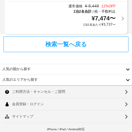
合
料)
項
か、
¥
8,448
通常価格
12
%OFF
が
目
ケ
1泊2名合計
税・手数料込
/
あ
ウ
ー
以
¥
7,474
〜
り
ブ
ォ
外
¥
3,737
1泊1名あたり
〜
ま
ル
ー
に
の
す
タ
も、
番
場
ー
現
組
検索一覧へ戻る
合
サ
地
を
に
ー
ご
に
よ
覧
バ
て
り、
い
ー
お
た
人気の国から探す
チ
支
だ
ェ
24
払
け
人気のエリアから探す
ッ
時
い
韓
ま
ク
間
す。
が
国
イ
ソ
バ
対
必
ン
ス
応
要
台
ウ
ル
時
フ
な
ー
に
湾
ル
ロ
場
ム
政
ン
合
に
中
釜
府
ト
は、
が
発
国