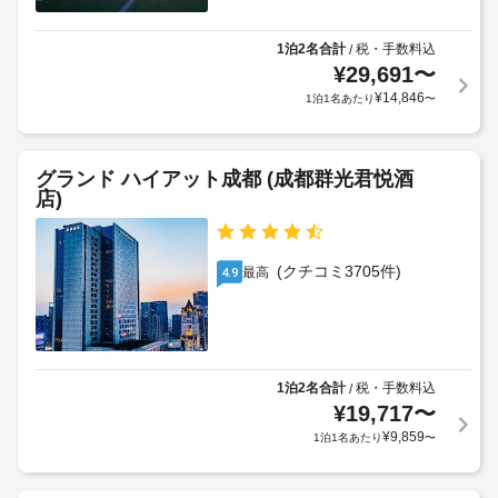
か
車
ン
CNY
る
シ
椅
空
場
ェ
1泊2名合計
税・手数料込
/
子
室
ル
合
¥
29,691
〜
対
ジ
状
が
¥
14,846
応
1泊1名あたり
〜
ュ 
況
あ
(制
サ
に
り
限
ー
よ
ま
ビ
あ
グランド ハイアット成都 (成都群光君悦酒
り、
す
ス
り)
店)
レ
な
場
ど
イ
合
バ
の
ト
に
ン
設
(クチコミ3705件)
最高
4.9
チ
よ
備
ケ
ェ
り、
を
ッ
ッ
チ
ご
ト
ク
利
ェ
ホ
用
ア
ッ
ー
い
1泊2名合計
税・手数料込
/
ウ
ク
ル
た
¥
19,717
〜
ト
イ
だ
¥
9,859
を
1泊1名あたり
〜
ン
け
駐
ご
時
ま
車
利
す。
に