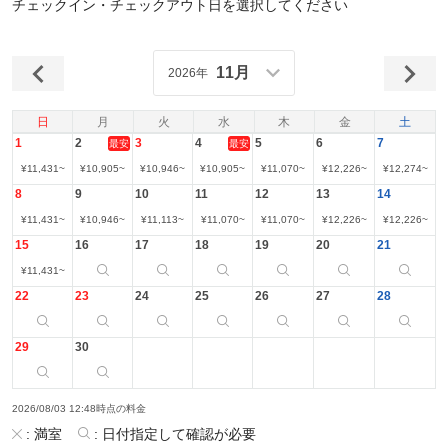
チェックイン・チェックアウト日を選択してください
11月
2026年
日
月
火
水
木
金
土
1
2
3
4
5
6
7
最安
最安
¥
11,431
~
¥
10,905
~
¥
10,946
~
¥
10,905
~
¥
11,070
~
¥
12,226
~
¥
12,274
~
8
9
10
11
12
13
14
¥
11,431
~
¥
10,946
~
¥
11,113
~
¥
11,070
~
¥
11,070
~
¥
12,226
~
¥
12,226
~
15
16
17
18
19
20
21
¥
11,431
~
22
23
24
25
26
27
28
29
30
2026/08/03 12:48時点の料金
:
満室
:
日付指定して確認が必要