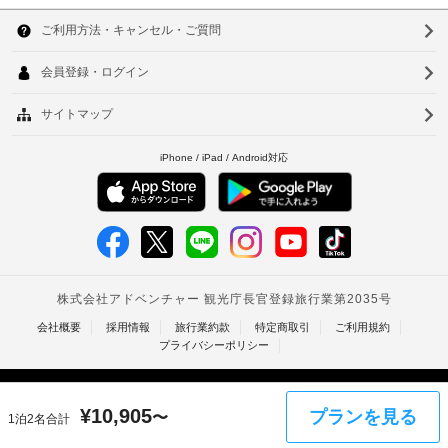
解
200.0
韓
の
だ
性
CNY
た
け
国
ソ
マ
ま
め
上
ド
す。
台
の
ウ
記
ラ
お
ク
湾
項
ー
ル
食
レ
目
事
ジ
中
釜
以
ロ
お
ッ
国
外
山
ッ
食
ト
に
事
カ
カ
香
仁
は
も、
ー
ー
レ
港
現
利
川
ド
ス
地
用
/
ベ
ト
台
に
可
ラ
デ
ト
て
北
ン
ビ
お
や 
エ
ッ
ナ
台
コ
支
ク
ト
ー
払
ム
ス
南
カ
ヒ
い
プ
ー
ー
タ
高
が
レ
シ
ド
¥
10,905
プランを見る
〜
1泊2名合計
必
イ
ョ
ス
雄
の
要
ッ
チ