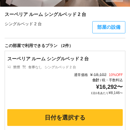
スーペリア ルーム シングルベッド 2 台
シングルベッド 2 台
部屋の設備
この部屋で利用できるプラン （2件）
スーペリア ルーム シングルベッド 2 台
禁煙
食事なし
シングルベッド 2 台
¥
18,102
通常価格
10
%OFF
合計
税・手数料込
/
¥
16,292
〜
¥
8,146
1泊1名あたり
〜
日付を選択する