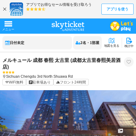
日付未定
2
名
・
1
部屋
地図を見る
検討中
メルキュール 成都 春熙 太古里 (成都太古里春熙美居酒
店)
Sichuan
Chengdu
3rd North Shuawa Rd
WiFi無料
駐車場あり
フロント24時間