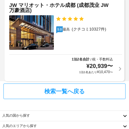
場
こ
用
政
JW マリオット・ホテル成都 (成都茂业 JW
(台
の
い
万豪酒店)
府
ホ
数
た
発
テ
制
だ
行
ル
限
け
の
で
(クチコミ10327件)
最高
5.0
あ
ま
は、
写
り)
共
す
真
用
(有
付
リ
子
料)
き
ビ
供
可
身
ン
1泊2名合計
税・手数料込
/
用
動
分
グ
¥
20,939
〜
の
式
ル
証
¥
10,470
1泊1名あたり
〜
無
ー
ベ
明
料
ム、
ッ
書
宴
朝
ド
と
検索一覧へ戻る
会
食
:
付
場
-
1
随
も
8
泊
ご
費
利
に
用
人気の国から探す
用
生
つ
精
い
分
き
算
人気のエリアから探す
た