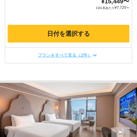
¥
15,449
〜
¥
7,725
1泊1名あたり
〜
日付を選択する
プランをすべて見る（2件）
9枚