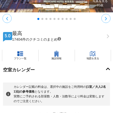
写真を見る
95
枚
最高
5.0
17404件のクチコミのまとめ
プラン一覧
施設情報
地図を見る
空室カレンダー
カレンダー記載の料金は、選択中の施設をご利用時の
[1室／大人2名
1泊]の参考価格
となります。
実際にご予約される部屋数・人数・泊数等により料金は変動します
のでご注意ください。