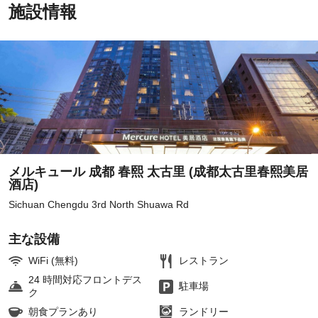
施設情報
メルキュール 成都 春熙 太古里 (成都太古里春熙美居
酒店)
Sichuan Chengdu 3rd North Shuawa Rd
主な設備
WiFi (無料)
レストラン
24 時間対応フロントデス
駐車場
ク
朝食プランあり
ランドリー