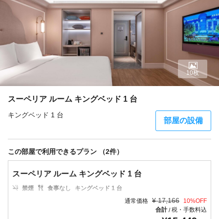
10枚
スーペリア ルーム キングベッド 1 台
キングベッド 1 台
部屋の設備
この部屋で利用できるプラン （2件）
スーペリア ルーム キングベッド 1 台
禁煙
食事なし
キングベッド 1 台
¥
17,166
通常価格
10
%OFF
合計
税・手数料込
/