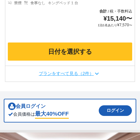
禁煙
食事なし
キングベッド 1 台
合計
税・手数料込
/
¥
15,140
〜
¥
7,570
1泊1名あたり
〜
日付を選択する
プランをすべて見る（2件）
会員ログイン
ログイン
最大
40
%OFF
会員価格は