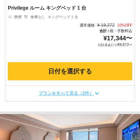
Privilege ルーム キングベッド 1 台
禁煙
食事なし
キングベッド 1 台
¥
19,272
通常価格
10
%OFF
合計
税・手数料込
/
¥
17,344
〜
¥
8,672
1泊1名あたり
〜
日付を選択する
プランをすべて見る（2件）