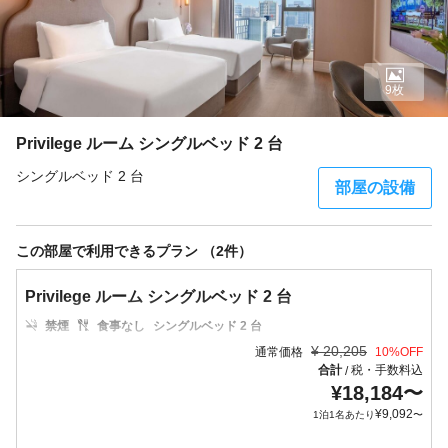
9枚
Privilege ルーム シングルベッド 2 台
シングルベッド 2 台
部屋の設備
この部屋で利用できるプラン （2件）
Privilege ルーム シングルベッド 2 台
禁煙
食事なし
シングルベッド 2 台
¥
20,205
通常価格
10
%OFF
合計
税・手数料込
/
¥
18,184
〜
¥
9,092
1泊1名あたり
〜