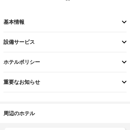
ア
基本情報
メ
ニ
テ
設
設備サービス
ィ
備・
24 
時
サ
チ
間
ー
ホテルポリシー
営
ェ
ビ
業
ッ
の
ス
重
ク
フ
重要なお知らせ
ィ
要
イ
ッ
屋
な
ン
ト
根
お
14:00
ネ
付
-
ス
知
き
6:00
ク
ら
周辺のホテル
駐
ラ
せ
施
車
ブ 
設
(ス
場