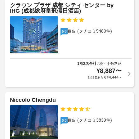
朝
タ
の
クラウン プラザ 成都 シティ センター by
ッ
食
定
ド
IHG (成都総府皇冠假日酒店)
フ
(朝
め
ラ
常
食
る
イ
駐)
ビ
利
な
ク
(クチコミ5480件)
最高
5.0
ュ
用
ど
リ
ッ
の
規
ー
レ
フ
約
ニ
ク
ェ)
に
ン
リ
の
従
グ
エ
1泊2名合計
税・手数料込
/
料
っ
ー
/
¥
8,887
〜
金
て、
シ
ラ
¥
4,444
1泊1名あたり
〜
(概
ョ
追
ン
ン
算)
加
ド
設
:
ゲ
リ
備
大
Niccolo Chengdu
ス
ー
の
人
ト
ほ
サ
58
料
か、
ー
CNY、
WiFi 
金
(クチコミ3839件)
ビ
最高
5.0
(無
子
が
ス
料)、
供
か
コ
58