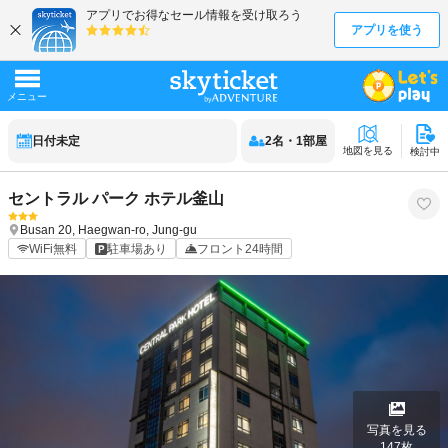
日付未定
2
名
・
1
部屋
地図を見る
検討中
セントラル パーク ホテル釜山
Busan
20, Haegwan-ro, Jung-gu
WiFi無料
駐車場あり
フロント24時間
写真を見る
147
枚