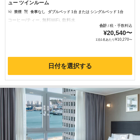
ュー ツインルーム
禁煙
食事なし
ダブルベッド 1台 または シングルベッド 1台
合計
税・手数料込
/
¥
20,540
〜
¥
10,270
1泊1名あたり
〜
日付を選択する