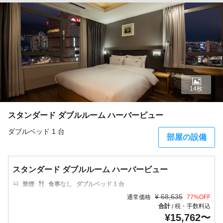
14枚
スタンダード ダブルルーム ハーバービュー
ダブルベッド 1 台
部屋の設備
スタンダード ダブルルーム ハーバービュー
禁煙
食事なし
ダブルベッド 1 台
¥
68,635
通常価格
77
%OFF
合計
税・手数料込
/
¥
15,762
〜