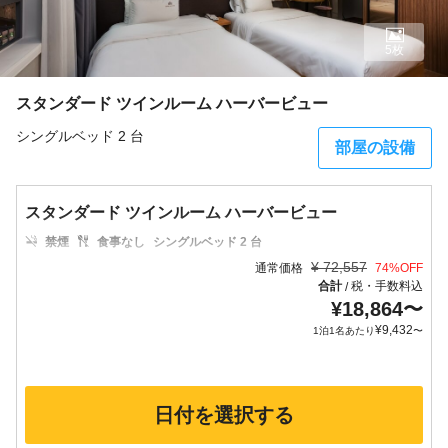
5枚
スタンダード ツインルーム ハーバービュー
シングルベッド 2 台
部屋の設備
スタンダード ツインルーム ハーバービュー
禁煙
食事なし
シングルベッド 2 台
¥
72,557
通常価格
74
%OFF
合計
税・手数料込
/
¥
18,864
〜
¥
9,432
1泊1名あたり
〜
日付を選択する