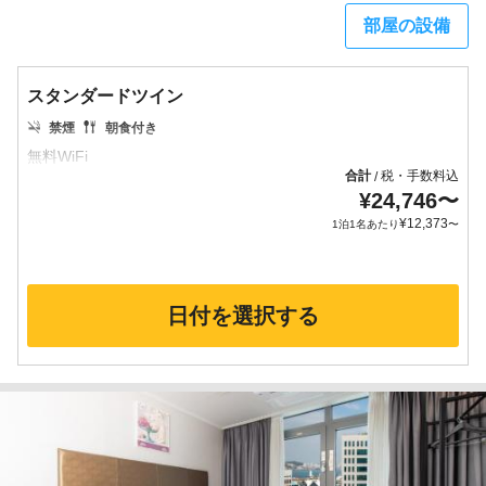
部屋の設備
スタンダードツイン
禁煙
朝食付き
合計
税・手数料込
/
¥
24,746
〜
¥
12,373
1泊1名あたり
〜
日付を選択する