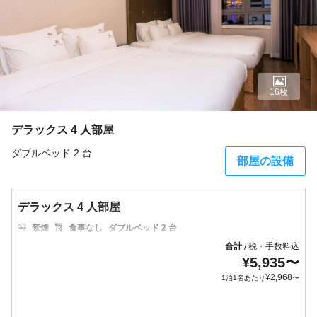
16枚
デラックス 4 人部屋
ダブルベッド 2 台
部屋の設備
デラックス 4 人部屋
禁煙
食事なし
ダブルベッド 2 台
合計
税・手数料込
/
¥
5,935
〜
¥
2,968
1泊1名あたり
〜