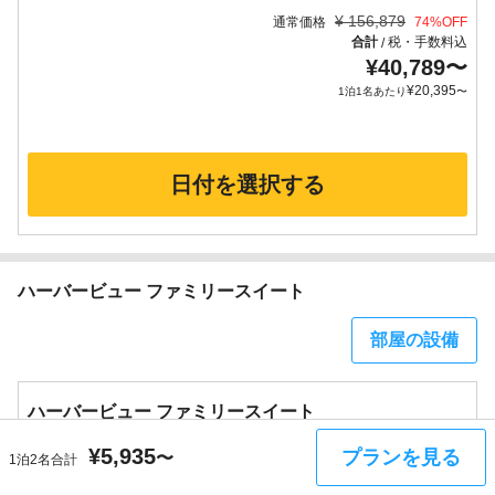
¥
156,879
通常価格
74
%OFF
合計
税・手数料込
/
¥
40,789
〜
¥
20,395
1泊1名あたり
〜
日付を選択する
ハーバービュー ファミリースイート
部屋の設備
ハーバービュー ファミリースイート
禁煙
食事なし
¥
5,935
プランを見る
〜
1泊2名合計
合計
税・手数料込
/