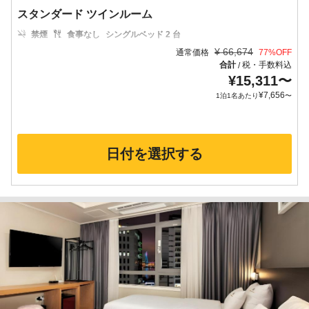
スタンダード ツインルーム
禁煙
食事なし
シングルベッド 2 台
¥
66,674
通常価格
77
%OFF
合計
税・手数料込
/
¥
15,311
〜
¥
7,656
1泊1名あたり
〜
日付を選択する