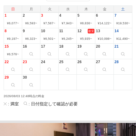
日
月
火
水
木
金
土
1
2
3
4
5
6
7
¥
6,077
~
¥
6,593
~
¥
7,587
~
¥
7,943
~
¥
8,836
~
¥
14,122
~
¥
19,530
~
8
9
10
11
12
13
14
最安
¥
9,197
~
¥
6,323
~
¥
6,501
~
¥
6,245
~
¥
5,935
~
¥
10,098
~
¥
11,490
~
15
16
17
18
19
20
21
¥
6,576
~
22
23
24
25
26
27
28
29
30
2026/08/03 12:48時点の料金
:
満室
:
日付指定して確認が必要