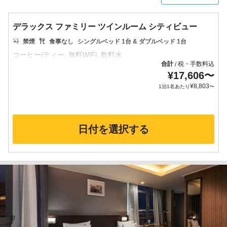
デラックス ファミリー ツインルーム シティビュー
禁煙
食事なし
シングルベッド 1台 & ダブルベッド 1台
合計
税・手数料込
/
¥
17,606
〜
¥
8,803
1泊1名あたり
〜
日付を選択する