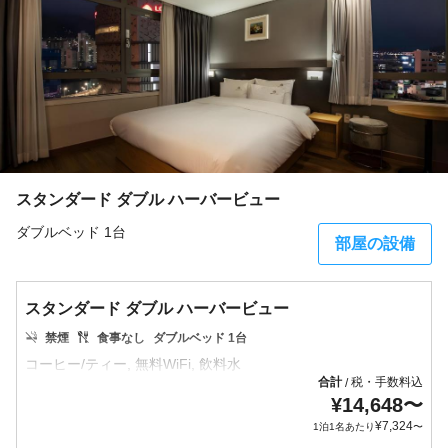
スタンダード ダブル ハーバービュー
ダブルベッド 1台
部屋の設備
スタンダード ダブル ハーバービュー
禁煙
食事なし
ダブルベッド 1台
合計
税・手数料込
/
¥
14,648
〜
¥
7,324
1泊1名あたり
〜