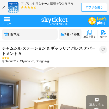
日付未定
2
名
・
1
部屋
地図を見る
検討中
チャムシル ステーション & ギャラリア パレス アパー
トメント A
Seoul
212, Olympic-ro, Songpa-gu
写真を見る