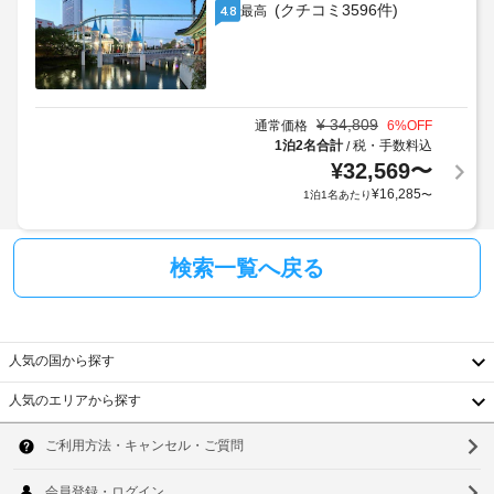
ン
ー
用
(クチコミ3596件)
リ
最高
4.8
ロ
規
シ
付
約
き
ー
に
の
従
キ
2
っ
ッ
¥
34,809
通常価格
6
%OFF
歳
チ
て、
1泊2名合計
税・手数料込
/
以
ン
追
¥
32,569
〜
下
が
加
¥
16,285
1泊1名あたり
〜
備
の
ゲ
わ
お
ス
り、
子
ト
快
検索一覧へ戻る
様
適
料
が、
に
金
保
お
が
過
護
か
ご
人気の国から探す
者
か
し
の
る
い
人気のエリアから探す
方
た
韓
場
と
だ
合
国
同
け
ソ
が
ま
室
台
あ
ウ