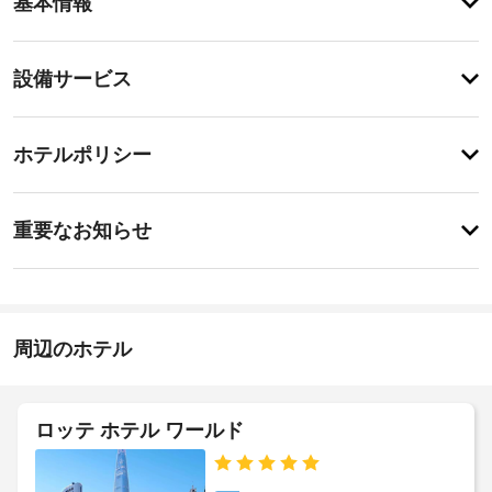
基本情報
室
の
設
設
設備サービス
備
備・
と
サ
サ
チ
ー
ー
ホテルポリシー
ェ
ビ
ビ
ッ
ス
ス
事
ア
ク
重要なお知らせ
パ
前
イ
ー
全
に
ン
ト
館
知
メ
15:00
禁
ン
る
煙
施
ト
べ
周辺のホテル
に
設
き
は
エ
の
冷
ホ
レ
定
蔵
ベ
テ
め
ロッテ ホテル ワールド
庫
ー
る
ル
と
タ
利
コ
ポ