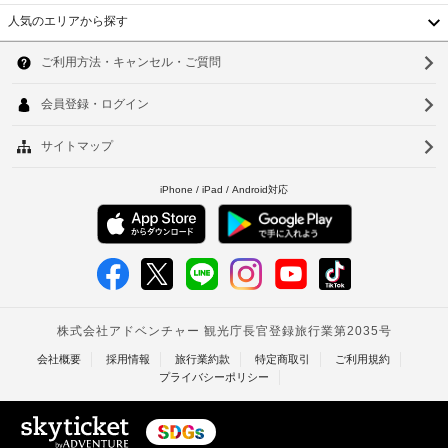
ー
料)
の
人気のエリアから探す
や
グ
定
韓
バ
リ
め
ー
国
ル
ソ
る
ベ
利
キ
台
ウ
全
用
ュ
湾
ー
館
ル
規
グ
禁
約
中
釜
リ
煙
に
ル
国
山
従
な
っ
駐
ど
香
仁
て、
車
を
港
お
追
場
川
使
加
(無
ベ
台
い
ゲ
料)
い
ト
ス
北
た
ト
共
だ
ナ
台
料
け
用
ま
ム
金
電
南
す。
が
子
タ
高
客
か
レ