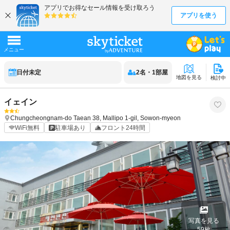
日付未定
2
名
・
1
部屋
地図を見る
検討中
イェイン
Chungcheongnam-do
Taean
38, Mallipo 1-gil, Sowon-myeon
WiFi無料
駐車場あり
フロント24時間
写真を見る
59
枚