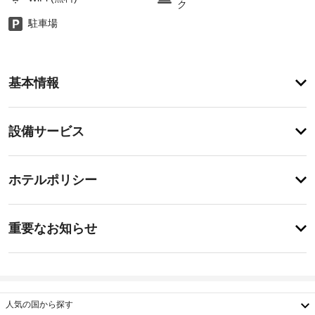
ク
駐車場
ア
基本情報
メ
ニ
テ
設
設備サービス
ィ
備・
テ
ラ
サ
チ
ス
ー
ホテルポリシー
か
ェ
ビ
ら
ッ
の
ス
特
ク
眺
に
重要なお知らせ
め
イ
あ
を
バ
り
ン
楽
ま
ー
15:00
し
せ
ベ
み、
ん
キ
施
WiFi 
人気の国から探す
ュ
設
(無