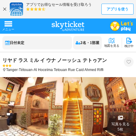
日付未定
2
名
・
1
部屋
地図を見る
検討中
リヤド ラス ミル イ ウナ ノーッシュ テトゥアン
Tanger-Tétouan-Al Hoceïma
Tetouan
Rue Caid Ahmed Riffi
写真を見る
5
枚