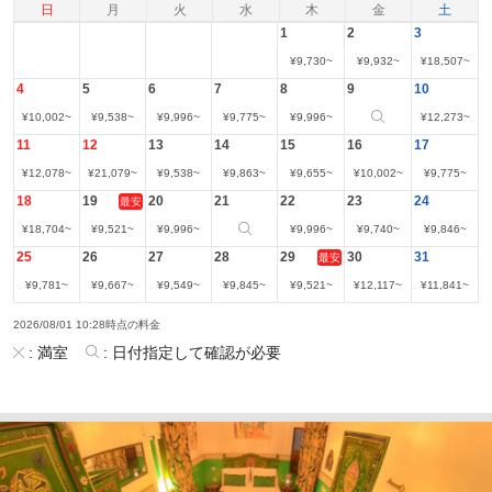
日
月
火
水
木
金
土
1
2
3
¥
9,730
~
¥
9,932
~
¥
18,507
~
4
5
6
7
8
9
10
¥
10,002
~
¥
9,538
~
¥
9,996
~
¥
9,775
~
¥
9,996
~
¥
12,273
~
11
12
13
14
15
16
17
¥
12,078
~
¥
21,079
~
¥
9,538
~
¥
9,863
~
¥
9,655
~
¥
10,002
~
¥
9,775
~
18
19
20
21
22
23
24
最安
¥
18,704
~
¥
9,521
~
¥
9,996
~
¥
9,996
~
¥
9,740
~
¥
9,846
~
25
26
27
28
29
30
31
最安
¥
9,781
~
¥
9,667
~
¥
9,549
~
¥
9,845
~
¥
9,521
~
¥
12,117
~
¥
11,841
~
2026/08/01 10:28時点の料金
:
満室
:
日付指定して確認が必要