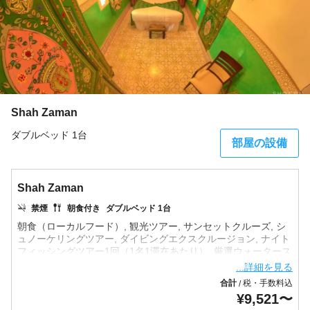
Shah Zaman
ダブルベッド 1台
部屋の設備
Shah Zaman
禁煙
朝食付き
ダブルベッド 1台
朝食（ローカルフード）, 観光ツアー, サンセットクルーズ, シ
ュノーケリングツアー, ダイビングエクスクルージョン, ナイト
フィッシングツアー1回（1名1滞在あたり）, 厳選ウォータース
ポーツ, フェリー送迎（往復）, 空港ピックアップ, 空港ドロッ
...詳細を見る
プオフ（お見送り）, フェリー送迎（片道）, ドリンク, コーヒ
合計
税・手数料込
/
¥
9,521
〜