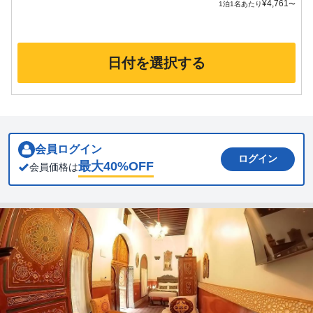
¥
4,761
1泊1名あたり
〜
日付を選択する
会員ログイン
ログイン
最大
40
%OFF
会員価格は