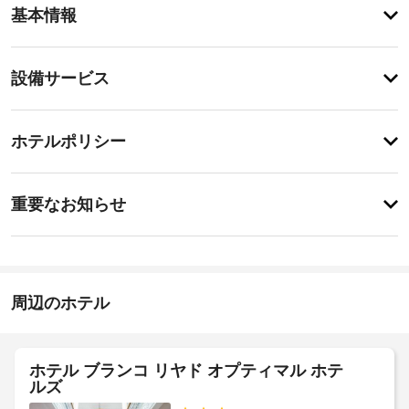
録
基本情報
が
あ
り
登
ま
設備サービス
録
せ
が
ん
あ
登
り
録
ホテルポリシー
ま
が
せ
あ
ん
特
り
に
ま
重要なお知らせ
あ
せ
り
ん
ま
せ
ん
周辺のホテル
ホテル ブランコ リヤド オプティマル ホテ
ルズ