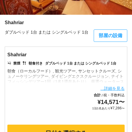
Shahriar
ダブルベッド 1台 または シングルベッド 1台
部屋の設備
Shahriar
禁煙
朝食付き
ダブルベッド 1台 または シングルベッド 1台
朝食（ローカルフード）, 観光ツアー, サンセットクルーズ, シ
ュノーケリングツアー, ダイビングエクスクルージョン, ナイト
フィッシングツアー1回（1名1滞在あたり）, 厳選ウォータース
ポーツ, フェリー送迎（往復）, 空港ピックアップ, 空港ドロッ
...詳細を見る
プオフ（お見送り）, フェリー送迎（片道）, ドリンク, コーヒ
合計
税・手数料込
/
¥
14,571
〜
¥
7,286
1泊1名あたり
〜