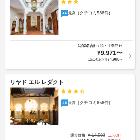
(クチコミ538件)
最高
4.6
1泊2名合計
税・手数料込
/
¥
9,971
〜
¥
4,986
1泊1名あたり
〜
リヤド エル レダクト
(クチコミ858件)
最高
4.5
¥
14,503
通常価格
11
%OFF