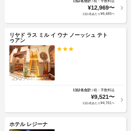
1泊2名合計
税・手数料込
/
¥
12,969
〜
¥
6,485
1泊1名あたり
〜
リヤド ラス ミル イ ウナ ノーッシュ テト
ゥアン
1泊2名合計
税・手数料込
/
¥
9,521
〜
¥
4,761
1泊1名あたり
〜
ホテル レジーナ