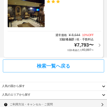
¥
8,644
通常価格
10
%OFF
1泊2名合計
税・手数料込
/
¥
7,793
〜
¥
3,897
1泊1名あたり
〜
検索一覧へ戻る
人気の国から探す
人気のエリアから探す
韓
国