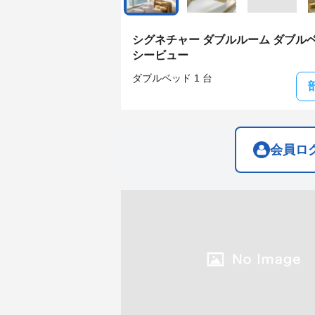
get
get
the
the
keyboard
keyboard
シグネチャー ダブルルーム ダブルベ
shortcuts
shortcuts
シービュー
for
for
changing
changing
ダブルベッド 1 台
dates.
dates.
会員ロ