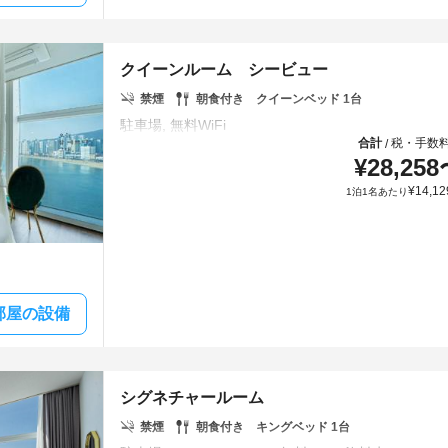
クイーンルーム シービュー
禁煙
朝食付き
クイーンベッド 1台
合計
税・手数
/
¥
28,258
¥
14,12
1泊1名あたり
部屋の設備
シグネチャールーム
禁煙
朝食付き
キングベッド 1台