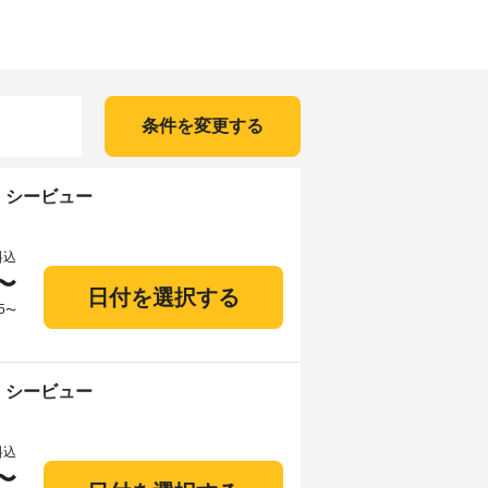
条件を変更する
台 シービュー
料込
〜
日付を選択する
5
〜
台 シービュー
料込
〜