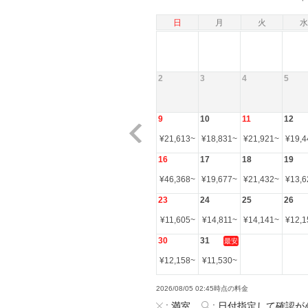
日
月
火
水
2
3
4
5
9
10
11
12
¥
21,613
~
¥
18,831
~
¥
21,921
~
¥
19,4
16
17
18
19
¥
46,368
~
¥
19,677
~
¥
21,432
~
¥
13,6
23
24
25
26
¥
11,605
~
¥
14,811
~
¥
14,141
~
¥
12,1
30
31
最安
¥
12,158
~
¥
11,530
~
2026/08/05 02:45時点の料金
:
満室
:
日付指定して確認が