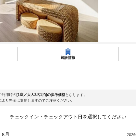
施設情報
ご利用時の
[1室／大人2名1泊]の参考価格
となります。
により料金は変動しますのでご注意ください。
チェックイン・チェックアウト日を選択してください
8月
202