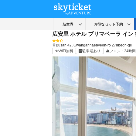
広安里 ホテル プリマベーラ イン
Busan
42, Gwanganhaebyeon-ro 278beon-gil
WiFi無料
駐車場あり
フロント24時間