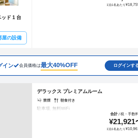
¥
18,75
1泊1名あたり
ッド 1 台
部屋の設備
最大
40
%OFF
グイン
会員価格は
ログインす
デラックス プレミアムルーム
禁煙
朝食付き
合計
税・手数
/
¥
21,921
¥
10,96
1泊1名あたり