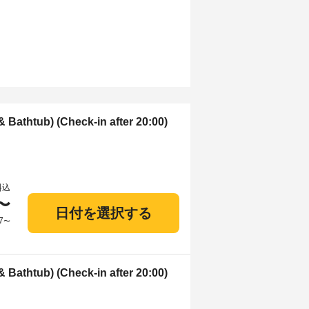
& Bathtub) (Check-in after 20:00)
料込
〜
日付を選択する
7
〜
& Bathtub) (Check-in after 20:00)