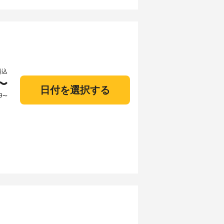
料込
〜
日付を選択する
9
〜