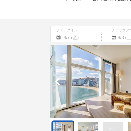
チェックイン
チェックア
Navigate
Navigate
forward
backward
to
to
interact
interact
with
with
the
the
calendar
calendar
and
and
select
select
a
a
date.
date.
Press
Press
the
the
question
question
mark
mark
key
key
to
to