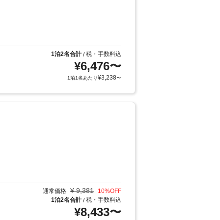
1泊2名合計
税・手数料込
/
¥
6,476
〜
¥
3,238
1泊1名あたり
〜
¥
9,381
通常価格
10
%OFF
1泊2名合計
税・手数料込
/
¥
8,433
〜