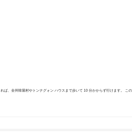
まれば、全州韓屋村やトンナグォン ハウスまで歩いて 10 分かからず行けます。 この