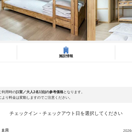
施設情報
ご利用時の
[1室／大人2名1泊]の参考価格
となります。
により料金は変動しますのでご注意ください。
チェックイン・チェックアウト日を選択してください
8月
202