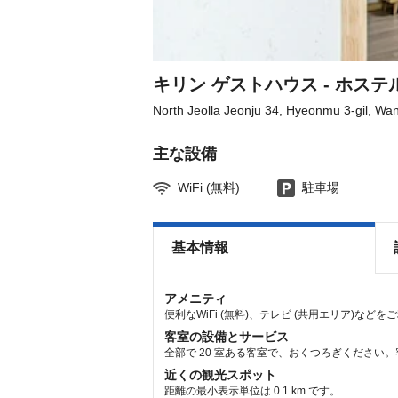
the
the
keyboard
keyboard
shortcuts
shortcuts
for
for
changing
changing
dates.
dates.
キリン ゲストハウス - ホステ
North Jeolla Jeonju 34, Hyeonmu 3-gil, Wa
主な設備
WiFi (無料)
駐車場
基本情報
アメニティ
便利なWiFi (無料)、テレビ (共用エリア)など
客室の設備とサービス
全部で 20 室ある客室で、おくつろぎください。
近くの観光スポット
距離の最小表示単位は 0.1 km です。