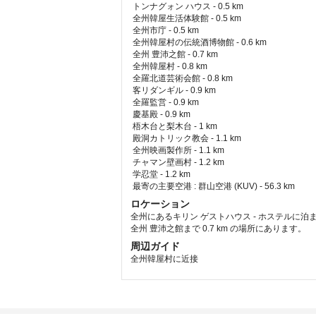
トンナグォン ハウス - 0.5 km  
 全州韓屋生活体験館 - 0.5 km  
 全州市庁 - 0.5 km  
 全州韓屋村の伝統酒博物館 - 0.6 km  
 全州 豊沛之館 - 0.7 km  
 全州韓屋村 - 0.8 km  
 全羅北道芸術会館 - 0.8 km  
 客リダンギル - 0.9 km  
 全羅監営 - 0.9 km  
 慶基殿 - 0.9 km  
 梧木台と梨木台 - 1 km  
 殿洞カトリック教会 - 1.1 km  
 全州映画製作所 - 1.1 km  
 チャマン壁画村 - 1.2 km  
 学忍堂 - 1.2 km  
最寄の主要空港 : 群山空港 (KUV) - 56.3 km 
ロケーション
全州にあるキリン ゲストハウス - ホステルに泊
全州 豊沛之館まで 0.7 km の場所にあります。
周辺ガイド
全州韓屋村に近接