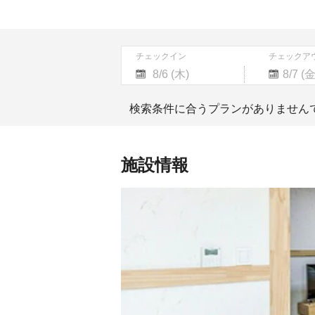
チェックイン
チェックア
Navigate
Navigate
forward
backward
検索条件に合うプランがありません
to
to
interact
interact
with
with
the
the
施設情報
calendar
calendar
and
and
select
select
a
a
date.
date.
Press
Press
the
the
question
question
mark
mark
key
key
to
to
get
get