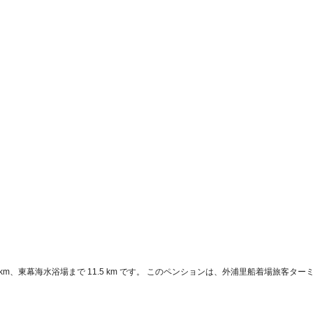
m、東幕海水浴場まで 11.5 km です。 このペンションは、外浦里船着場旅客ターミナルま