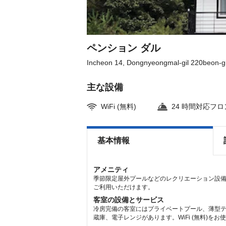
the
the
keyboard
keyboard
shortcuts
shortcuts
for
for
changing
changing
dates.
dates.
ペンション ダル
Incheon 14, Dongnyeongmal-gil 220beon-gi
主な設備
WiFi (無料)
24 時間対応フ
基本情報
アメニティ
季節限定屋外プールなどのレクリエーション設備を
ご利用いただけます。
客室の設備とサービス
冷房完備の客室にはプライベートプール、薄型
蔵庫、電子レンジがあります。WiFi (無料)