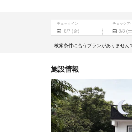
チェックイン
チェックア
Navigate
Navigate
forward
backward
検索条件に合うプランがありません
to
to
interact
interact
with
with
the
the
施設情報
calendar
calendar
and
and
select
select
a
a
date.
date.
Press
Press
the
the
question
question
mark
mark
key
key
to
to
get
get