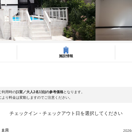
施設情報
ご利用時の
[1室／大人2名1泊]の参考価格
となります。
により料金は変動しますのでご注意ください。
チェックイン・チェックアウト日を選択してください
8月
202