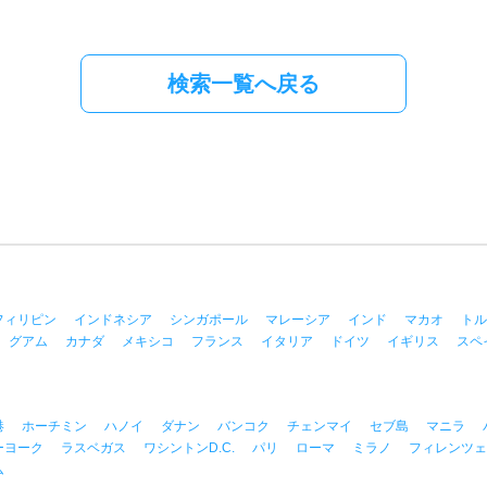
検索一覧へ戻る
フィリピン
インドネシア
シンガポール
マレーシア
インド
マカオ
トル
グアム
カナダ
メキシコ
フランス
イタリア
ドイツ
イギリス
スペ
港
ホーチミン
ハノイ
ダナン
バンコク
チェンマイ
セブ島
マニラ
ーヨーク
ラスベガス
ワシントンD.C.
パリ
ローマ
ミラノ
フィレンツェ
ム