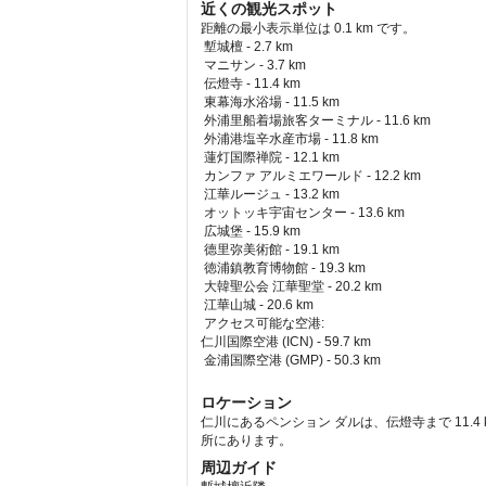
近くの観光スポット
距離の最小表示単位は 0.1 km です。
塹城檀 - 2.7 km  
 マニサン - 3.7 km  
 伝燈寺 - 11.4 km  
 東幕海水浴場 - 11.5 km  
 外浦里船着場旅客ターミナル - 11.6 km  
 外浦港塩辛水産市場 - 11.8 km  
 蓮灯国際禅院 - 12.1 km  
 カンファ アルミエワールド - 12.2 km  
 江華ルージュ - 13.2 km  
 オットッキ宇宙センター - 13.6 km  
 広城堡 - 15.9 km  
 德里弥美術館 - 19.1 km  
 徳浦鎮教育博物館 - 19.3 km  
 大韓聖公会 江華聖堂 - 20.2 km  
 江華山城 - 20.6 km  
アクセス可能な空港: 
仁川国際空港 (ICN) - 59.7 km 
 金浦国際空港 (GMP) - 50.3 km 
ロケーション
仁川にあるペンション ダルは、伝燈寺まで 11.4 k
所にあります。
周辺ガイド