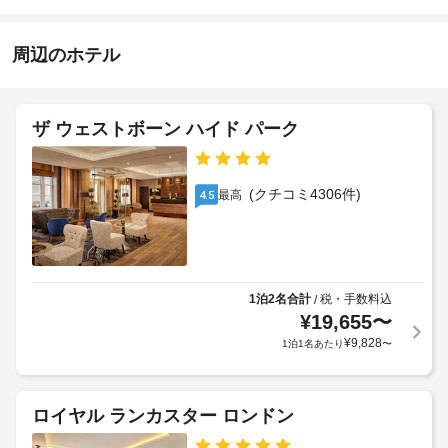
お
15:00
ル
イ
-
ジ
知
ク
深
ュ 
ら
周辺のホテル
リ
夜
サ
せ
0
ー
ー
時
ビ
ニ
宿
ス
ン
ザ ウェストボーン ハイド パーク
泊
施
な
グ
施
設
ど
/
設
を
の
ラ
ご
に
定
(クチコミ4306件)
最高
4.5
ン
利
て、
め
用
ド
次
る
い
リ
の
利
た
ー
追
用
だ
サ
加
け
規
1泊2名合計
税・手数料込
/
ー
ま
料
¥
19,655
〜
約
ビ
す。
金
に
¥
9,828
1泊1名あたり
〜
ス
客
を
従
室
お
っ
カ
の
支
て、
ロイヤル ランカスター ロンドン
ジ
設
払
追
ノ
備
い
加