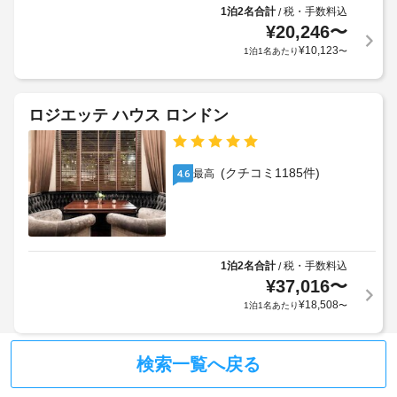
り
ー
チ
1泊2名合計
税・手数料込
/
ー
ま
設
ブ
ェ
¥
20,246
〜
ン
す
備
ッ
¥
10,123
1泊1名あたり
〜
な
:
ク
ど
イ
ヘ
の
デ
ン
ル
備
ロジエッテ ハウス ロンドン
ポ
時
ス
わ
ジ
っ
に
ス
ッ
た
政
パ
ト:
キ
(クチコミ1185件)
最高
4.6
府
ま
ッ
1
発
た
チ
滞
行
は
ン
在
の
美
が
に
あ
写
容
つ
1泊2名合計
税・手数料込
/
り、
真
ス
き、
¥
37,016
〜
ゆ
付
パ
っ
1
¥
18,508
1泊1名あたり
〜
き
(近
た
施
身
隣)
り
設
分
お
あ
検索一覧へ戻る
く
証
手
た
つ
明
荷
り
ろ