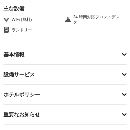
主な設備
24 時間対応フロントデス
WiFi (無料)
ク
ランドリー
ア
基本情報
メ
ニ
テ
設
設備サービス
ィ
備・
便
利
サ
チ
な
ー
ホテルポリシー
WiFi 
ェ
ビ
(無
ッ
料)、
ス
重
ク
コ
重要なお知らせ
ン
要
イ
シ
ド
な
ン
ェ
ラ