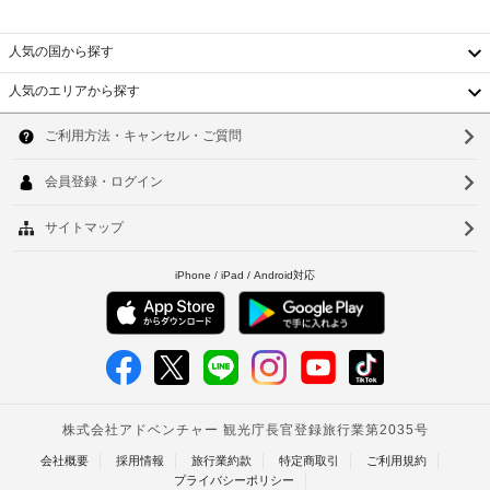
書
物
ぎ
2000
と
保
い
GBP
付
人気の国から探す
管
た
損
随
サ
だ
害
人気のエリアから探す
け
費
ー
韓
発
ま
用
ビ
生
す。
精
国
ス
ソ
40 
時
算
イ
台
デ
ウ
の
ツ
ン
ポ
た
湾
チ
ア
ル
ジ
の
め
ー
中
ッ
釜
ス
の
/
ト
マ
ク
国
チ
山
ー
:
レ
ケ
ト
香
1
仁
ジ
ッ
テ
滞
ッ
レ
港
ト
川
在
ビ
ト
案
に
ベ
で
台
カ
内
つ
デ
ー
ト
北
ジ
き
ド
エ
タ
500
ナ
台
/
ル
レ
GBP
デ