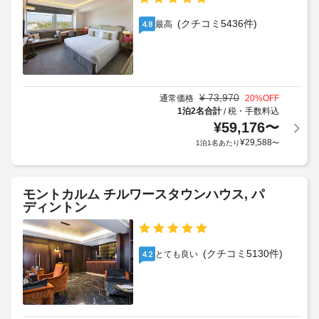
(近
と
い
ゲ
隣)
(クチコミ5436件)
最高
4.8
サ
た
ス
ー
だ
ト
全
ビ
き
料
館
ス
ま
金
禁
全 
す。
が
¥
73,970
17 
煙
通常価格
20
%OFF
料
か
室
1泊2名合計
税・手数料込
/
金
か
あ
¥
59,176
〜
車
に
る
る
¥
29,588
1泊1名あたり
〜
椅
は
場
客
子
税
室
合
対
に
金
が
は、
応
が
あ
モントカルム チルワースタウンハウス, パ
大
–
含
ディントン
り
型
な
ま
ま
冷
し
れ
す
蔵
る
庫 
場
(クチコミ5130件)
とても良い
4.2
/ 
場
ラ
合
冷
合
ン
に
凍
が
ド
よ
庫、
あ
リ
り、
オ