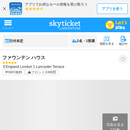
日付未定
2
名
・
1
部屋
地図を見る
検討中
ファウンテン ハウス
England
London
1 Lancaster Terrace
WiFi無料
フロント24時間
写真を見る
121
枚