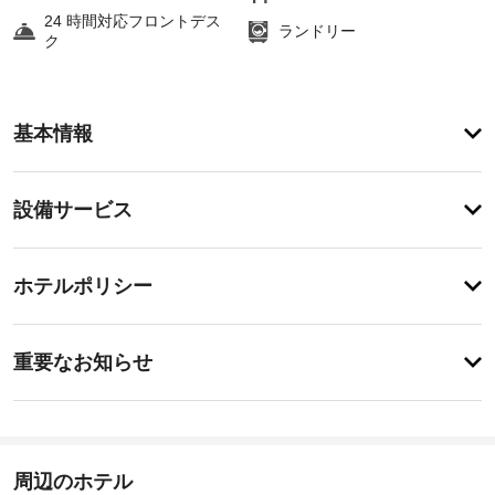
24 時間対応フロントデス
ランドリー
ク
ア
基本情報
メ
ニ
テ
設
設備サービス
ィ
備・
便
利
サ
チ
な
ー
ホテルポリシー
WiFi 
ェ
ビ
(無
ッ
料)、
ス
重
ク
コ
重要なお知らせ
ン
要
イ
シ
ド
な
ン
ェ
ラ
お
15:00
ル
イ
-
ジ
知
ク
深
ュ 
ら
周辺のホテル
リ
夜
サ