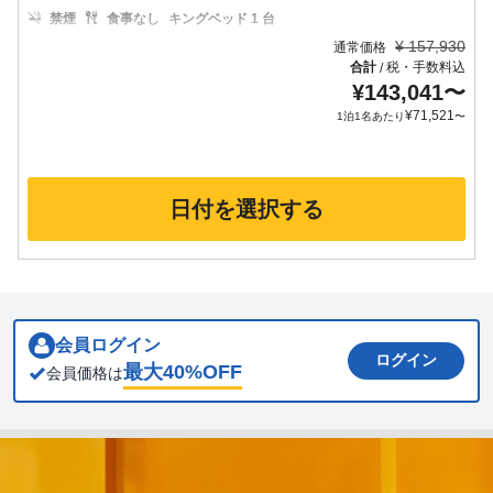
禁煙
食事なし
キングベッド 1 台
¥
157,930
通常価格
合計
税・手数料込
/
¥
143,041
〜
¥
71,521
1泊1名あたり
〜
日付を選択する
会員ログイン
ログイン
最大
40
%OFF
会員価格は