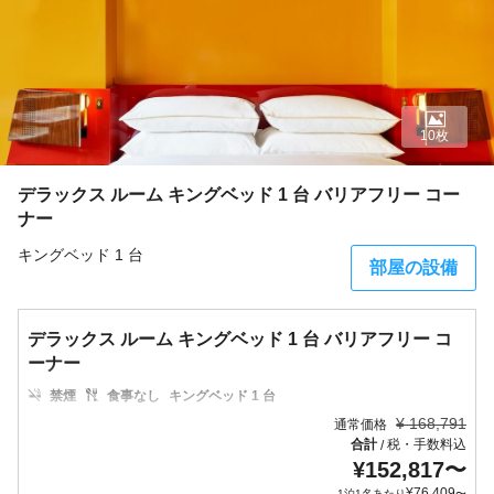
10枚
デラックス ルーム キングベッド 1 台 バリアフリー コー
ナー
キングベッド 1 台
部屋の設備
デラックス ルーム キングベッド 1 台 バリアフリー コ
ーナー
禁煙
食事なし
キングベッド 1 台
¥
168,791
通常価格
合計
税・手数料込
/
¥
152,817
〜
¥
76,409
1泊1名あたり
〜