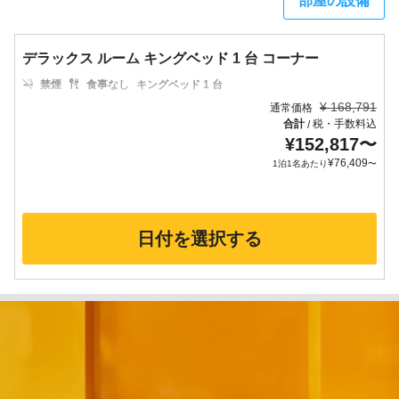
部屋の設備
デラックス ルーム キングベッド 1 台 コーナー
禁煙
食事なし
キングベッド 1 台
¥
168,791
通常価格
合計
税・手数料込
/
¥
152,817
〜
¥
76,409
1泊1名あたり
〜
日付を選択する