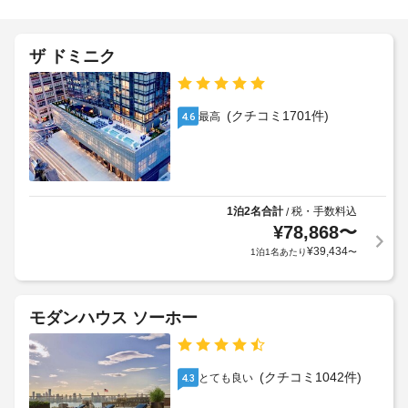
せ
0
ー
ー
時
ビ
ニ
宿
ス、
ン
ザ ドミニク
泊
施
共
グ
施
設
用
/
設
リ
の
ラ
ビ
に
定
(クチコミ1701件)
最高
4.6
ン
ン
て、
め
グ
ド
次
る
ル
リ
の
利
ー
ー
追
用
ム
サ
加
な
規
1泊2名合計
税・手数料込
/
ー
ど
料
¥
78,868
〜
約
ビ
を
金
に
¥
39,434
1泊1名あたり
〜
ご
ス
を
従
利
お
っ
用
車
支
て、
い
モダンハウス ソーホー
椅
払
た
追
子
だ
い
加
け
対
い
ゲ
ま
応
(クチコミ1042件)
とても良い
4.3
た
ス
す。
(制
だ
ト