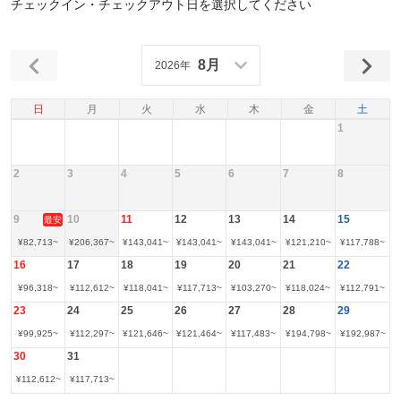
チェックイン・チェックアウト日を選択してください
8月
2026年
日
月
火
水
木
金
土
1
2
3
4
5
6
7
8
9
10
11
12
13
14
15
最安
¥
82,713
~
¥
206,367
~
¥
143,041
~
¥
143,041
~
¥
143,041
~
¥
121,210
~
¥
117,788
~
16
17
18
19
20
21
22
¥
96,318
~
¥
112,612
~
¥
118,041
~
¥
117,713
~
¥
103,270
~
¥
118,024
~
¥
112,791
~
23
24
25
26
27
28
29
¥
99,925
~
¥
112,297
~
¥
121,646
~
¥
121,464
~
¥
117,483
~
¥
194,798
~
¥
192,987
~
30
31
¥
112,612
~
¥
117,713
~