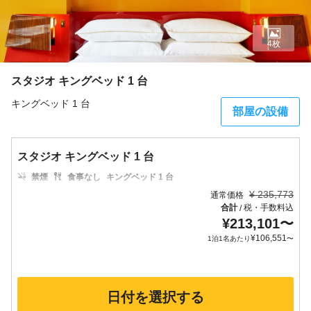
4枚
スタジオ キングベッド 1 台
キングベッド 1 台
部屋の設備
スタジオ キングベッド 1 台
禁煙
食事なし
キングベッド 1 台
¥
235,773
通常価格
合計
税・手数料込
/
¥
213,101
〜
¥
106,551
1泊1名あたり
〜
日付を選択する