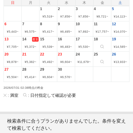
日
月
火
水
木
金
土
1
2
3
4
5
¥
5,519
~
¥
7,856
~
¥
7,856
~
¥
8,721
~
¥
14,113
~
6
7
8
9
10
11
12
¥
5,443
~
¥
6,575
~
¥
5,417
~
¥
6,495
~
¥
7,892
~
¥
17,757
~
¥
14,070
~
13
14
15
16
17
18
19
最安
¥
7,705
~
¥
5,372
~
¥
5,539
~
¥
6,483
~
¥
5,530
~
¥
14,585
~
20
21
22
23
24
25
26
¥
8,878
~
¥
5,382
~
¥
5,492
~
¥
6,604
~
¥
11,679
~
¥
13,933
~
27
28
29
30
¥
5,504
~
¥
5,414
~
¥
6,604
~
¥
6,576
~
2026/07/31 02:38時点の料金
:
満室
:
日付指定して確認が必要
検索条件に合うプランがありませんでした。条件を変え
て検索してください。