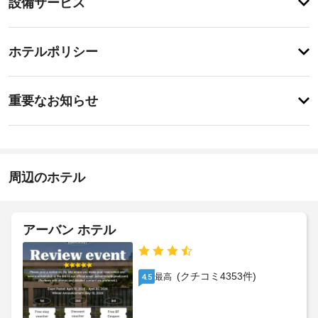
設備サービス
録
イ
が
ン/
あ
登
り
チ
録
ホテルポリシー
ま
が
ェ
せ
あ
ッ
ん
特
り
ク
に
ま
重要なお知らせ
あ
せ
ア
り
ん
ウ
ま
ト
せ
ん
周辺のホテル
アーバン ホテル
(クチコミ4353件)
最高
4.5