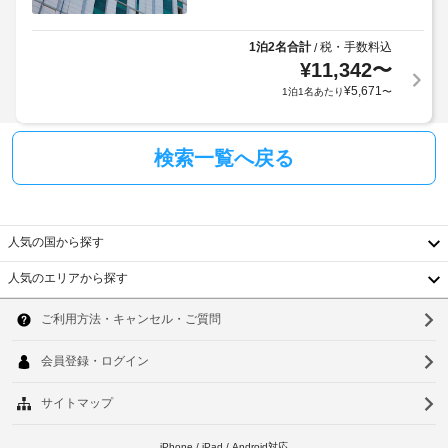
1泊2名合計
税・手数料込
/
¥
11,342
〜
¥
5,671
1泊1名あたり
〜
検索一覧へ戻る
人気の国から探す
人気のエリアから探す
韓
国
ソ
台
ウ
湾
ル
中
釜