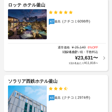
ロッテ ホテル釜山
(クチコミ6098件)
最高
4.7
¥
25,140
通常価格
6
%OFF
1泊2名合計
税・手数料込
/
¥
23,631
〜
¥
11,816
1泊1名あたり
〜
ソラリア西鉄ホテル釜山
(クチコミ2974件)
最高
4.5