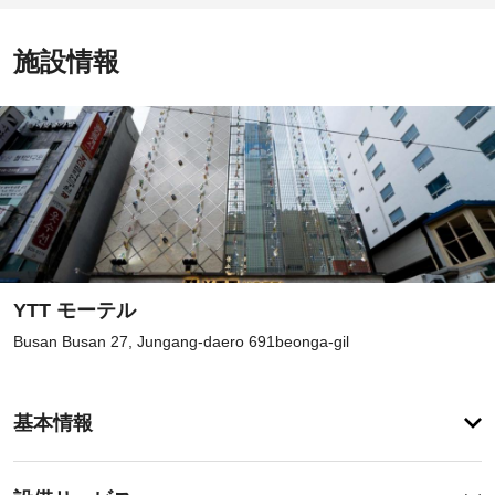
施設情報
YTT モーテル
Busan Busan 27, Jungang-daero 691beonga-gil
チ
基本情報
ェ
ッ
登
ク