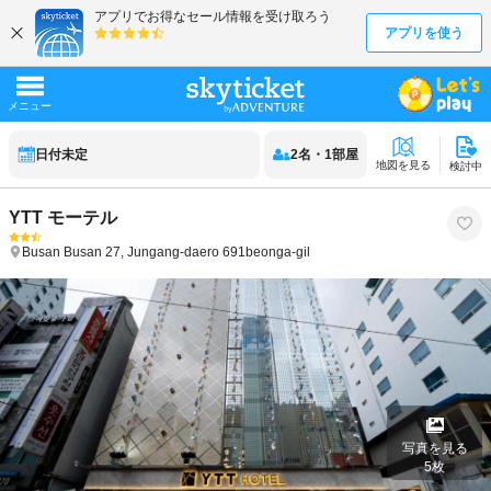
日付未定
2
名
・
1
部屋
地図を見る
検討中
YTT モーテル
Busan
Busan
27, Jungang-daero 691beonga-gil
写真を見る
5
枚