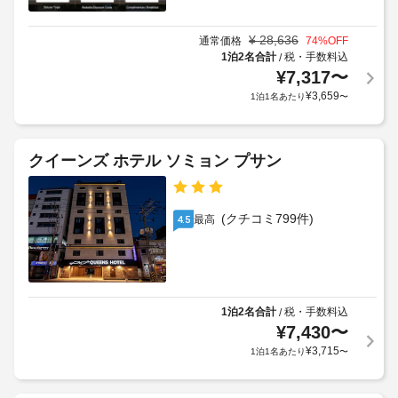
¥
28,636
通常価格
74
%OFF
1泊2名合計
税・手数料込
/
¥
7,317
〜
¥
3,659
1泊1名あたり
〜
クイーンズ ホテル ソミョン プサン
(クチコミ799件)
最高
4.5
1泊2名合計
税・手数料込
/
¥
7,430
〜
¥
3,715
1泊1名あたり
〜