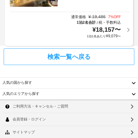
ン
薄
合
合
型
に
が
テ
手
よ
あ
¥
19,486
通常価格
7
%OFF
レ
荷
り、
り
1泊2名合計
税・手数料込
/
ビ
物
チ
ま
が
¥
18,157
〜
保
あ
ェ
す。
¥
9,079
1泊1名あたり
〜
り、
管
ッ
ま
滞
サ
ク
た
在
ー
イ
料
検索一覧へ戻る
を
ビ
ン
金
ご
ス
時
と
満
喫
に
デ
い
政
コ
ポ
人気の国から探す
た
府
イ
ジ
だ
発
ン
ッ
人気のエリアから探す
け
韓
行
ラ
ト
ま
の
ン
に
す。
国
ソ
ベ
写
ド
は
ッ
真
リ
台
税
ウ
ド
付
ー
金
湾
に、
ル
き
(敷
が
羽
身
地