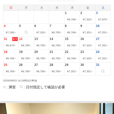
日
月
火
水
木
金
土
1
2
3
¥
6,766
~
¥
7,320
~
¥
7,875
~
4
5
6
7
8
9
10
¥
7,280
~
¥
7,320
~
¥
6,795
~
¥
6,766
~
¥
7,351
~
¥
7,351
~
11
12
13
14
15
16
17
最安
¥
6,670
~
¥
6,795
~
¥
6,795
~
¥
6,795
~
¥
6,795
~
¥
7,320
~
¥
7,351
~
18
19
20
21
22
23
24
¥
6,766
~
¥
6,795
~
¥
6,795
~
¥
6,795
~
¥
6,766
~
¥
7,320
~
¥
7,351
~
25
26
27
28
29
30
31
¥
6,766
~
¥
6,795
~
¥
6,766
~
¥
6,795
~
¥
7,351
~
¥
7,351
~
2026/08/03 14:24時点の料金
:
満室
:
日付指定して確認が必要