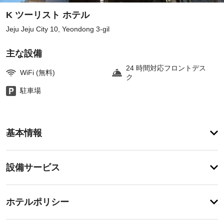
K ツーリスト ホテル
Jeju Jeju City 10, Yeondong 3-gil
主な設備
24 時間対応フロントデス
WiFi (無料)
ク
駐車場
ア
基本情報
メ
ニ
テ
設
設備サービス
ィ
備・
便
利
サ
チ
な
ー
ホテルポリシー
WiFi 
ェ
ビ
(無
ッ
料)、