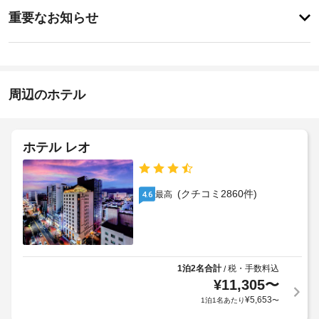
ス
重
ク
ツ
重要なお知らせ
ア
要
イ
ー 
屋
な
ン
/ 
根
お
15:00
チ
付
-
ケ
知
き
指
ッ
ら
周辺のホテル
駐
定
ト
せ
な
車
案
し
内、
場
布
宴
ホテル レオ
施
会
団
車
設
場
料
椅
な
の
金
子
ど
定
(クチコミ2860件)
最高
4.6
:
を
対
め
KRW10000
ご
応
る
(1
利
(制
利
用
滞
限
用
い
在
あ
た
規
1泊2名合計
税・手数料込
/
に
り)
だ
¥
11,305
〜
約
つ
け
に
¥
5,653
1泊1名あたり
〜
き)
ま
バ
従
す。