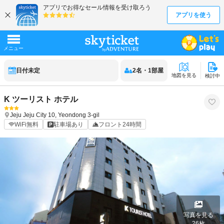
日付未定
2
名
・
1
部屋
地図を見る
検討中
K ツーリスト ホテル
Jeju
Jeju City
10, Yeondong 3-gil
WiFi無料
駐車場あり
フロント24時間
写真を見る
26
枚