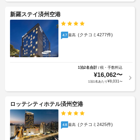
ン
っ
上
客
ケ
て、
記
新羅ステイ済州空港
室
ッ
追
項
の
ト
加
目
設
ホ
ゲ
以
備
(クチコミ4277件)
ー
最高
4.7
ス
外
と
ル
ト
に
サ
料
も、
ー
車
金
現
ビ
椅
が
地
ス
1泊2名合計
税・手数料込
/
子
か
に
全 
¥
16,062
〜
対
か
て
40 
応
¥
8,031
1泊1名あたり
〜
る
お
室
の
場
支
あ
施
る
合
払
設
客
が
い
ロッテシティホテル済州空港
室
内
あ
が
に
レ
り
必
は、
ス
ま
要
床
(クチコミ2425件)
最高
4.8
ト
す
な
暖
ラ
房、
場
場