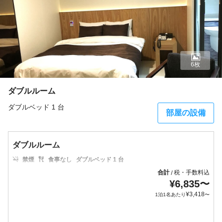
6枚
ダブルルーム
ダブルベッド 1 台
部屋の設備
ダブルルーム
禁煙
食事なし
ダブルベッド 1 台
合計
税・手数料込
/
¥
6,835
〜
¥
3,418
1泊1名あたり
〜