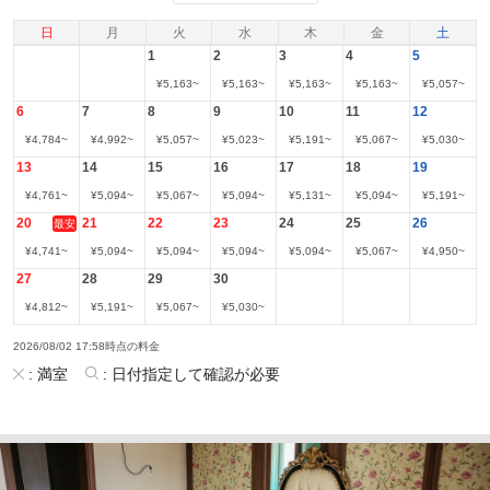
日
月
火
水
木
金
土
1
2
3
4
5
¥
5,163
~
¥
5,163
~
¥
5,163
~
¥
5,163
~
¥
5,057
~
6
7
8
9
10
11
12
¥
4,784
~
¥
4,992
~
¥
5,057
~
¥
5,023
~
¥
5,191
~
¥
5,067
~
¥
5,030
~
13
14
15
16
17
18
19
¥
4,761
~
¥
5,094
~
¥
5,067
~
¥
5,094
~
¥
5,131
~
¥
5,094
~
¥
5,191
~
20
21
22
23
24
25
26
最安
¥
4,741
~
¥
5,094
~
¥
5,094
~
¥
5,094
~
¥
5,094
~
¥
5,067
~
¥
4,950
~
27
28
29
30
¥
4,812
~
¥
5,191
~
¥
5,067
~
¥
5,030
~
2026/08/02 17:58時点の料金
:
満室
:
日付指定して確認が必要