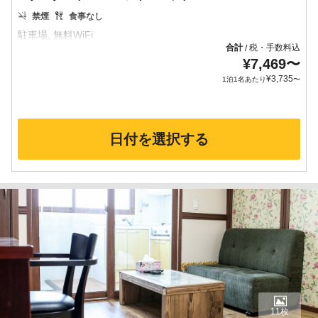
禁煙
食事なし
合計
税・手数料込
/
¥
7,469
〜
¥
3,735
1泊1名あたり
〜
日付を選択する
11枚