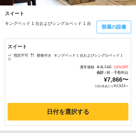
スイート
キングベッド 1 台およびシングルベッド 1 台
部屋の設備
スイート
指定不可
朝食付き
キングベッド 1 台およびシングルベッド 1
台
¥
8,740
通常価格
10
%OFF
合計
税・手数料込
/
¥
7,866
〜
¥
3,933
1泊1名あたり
〜
日付を選択する