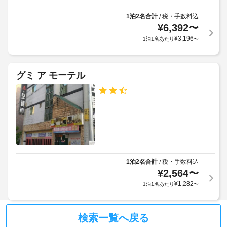
り
手
が
お
荷
1泊2名合計
税・手数料込
/
か
く
¥
6,392
〜
物
か
つ
保
¥
3,196
1泊1名あたり
〜
る
ろ
管
ぎ
場
サ
い
合
た
ー
が
グミ ア モーテル
だ
ビ
あ
け
ス
り
ま
ま
す。
駐
WiFi 
す
(無
車
場
料)
場
合
を
(無
に
お
料)
よ
使
1泊2名合計
税・手数料込
/
り、
い
¥
2,564
〜
い
エ
チ
¥
1,282
1泊1名あたり
〜
た
レ
ェ
だ
ベ
ッ
け
ー
ク
る
検索一覧へ戻る
タ
イ
ほ