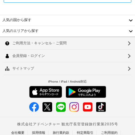
ー
ン
か、
ケ
時
ー
に
フ
ブ
人気の国から探す
政
ロ
ル
府
ン
の
人気のエリアから探す
発
ト
韓
番
行
デ
組
国
ソ
を
の
ス
ご
写
ク
台
ウ
覧
真
(時
い
湾
ル
付
間
た
き
限
だ
中
釜
身
定)
け
国
ま
山
分
す。
証
ウ
香
仁
シ
明
ォ
ャ
港
川
書
ー
ワ
と
タ
ー
ベ
台
付
の
ー
ト
あ
随
北
サ
る
費
ー
ナ
台
専