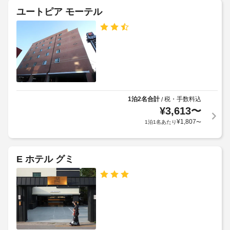
の
ン
ユートピア モーテル
施
客
グ
室
設
/
に
の
ラ
は
定
冷
ン
め
蔵
ド
る
庫、
リ
利
薄
ー
型
用
サ
テ
規
1泊2名合計
税・手数料込
/
ー
レ
¥
3,613
〜
約
ビ
ビ
に
¥
1,807
1泊1名あたり
〜
な
ス
従
ど
っ
が
ラ
備
て、
E ホテル グミ
ン
わ
追
っ
ド
加
て
リ
ゲ
お
ー
ス
り、
設
ト
ゆ
備
っ
料
く
金