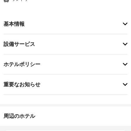
客
基本情報
室
の
設
設
設備サービス
備
備・
と
サ
サ
チ
ー
ー
ホテルポリシー
ェ
ビ
ビ
ッ
ス
ス
特
全
ク
に
重要なお知らせ
部
イ
あ
で 
ド
り
ン
40 
ま
ラ
あ
15:00
せ
イ
る
-
ん
ク
冷
深
周辺のホテル
リ
房
夜
完
0
ー
備
時
ニ