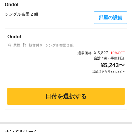
Ondol
シングル布団 2 組
部屋の設備
Ondol
禁煙
朝食付き
シングル布団 2 組
¥
5,827
通常価格
10
%OFF
合計
税・手数料込
/
¥
5,243
〜
¥
2,622
1泊1名あたり
〜
日付を選択する
オンドルルーム