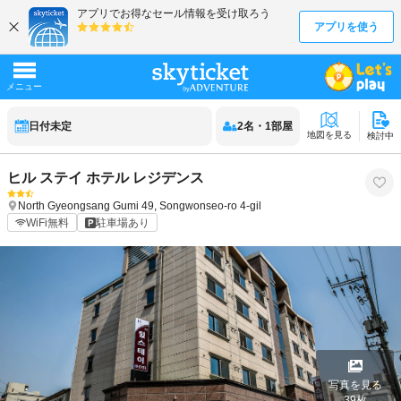
日付未定
2
名
・
1
部屋
地図を見る
検討中
ヒル ステイ ホテル レジデンス
North Gyeongsang
Gumi
49, Songwonseo-ro 4-gil
WiFi無料
駐車場あり
写真を見る
39
枚