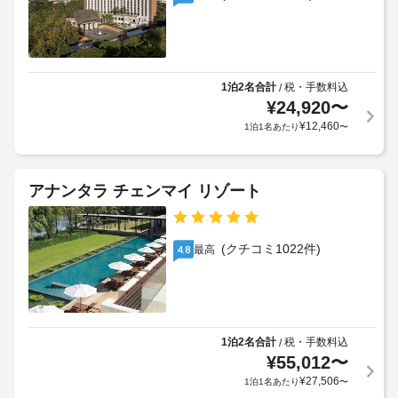
リ
ド
次
る
ー
リ
の
利
ト
ー
追
用
メ
サ
加
ン
規
ー
ト
料
1泊2名合計
税・手数料込
/
約
ビ
を
¥
24,920
〜
金
に
お
ス
を
従
¥
12,460
1泊1名あたり
〜
楽
お
っ
し
ギ
支
て、
み
フ
払
い
追
アナンタラ チェンマイ リゾート
ト
た
い
加
だ
シ
い
ゲ
け
ョ
た
ス
る
(クチコミ1022件)
ッ
最高
4.8
だ
ト
フ
プ
き
料
ル
ま
ま
サ
金
た
ー
す。
が
ビ
は
料
か
ス
1泊2名合計
税・手数料込
/
ニ
金
か
ス
¥
55,012
〜
ュ
に
る
パ
ー
¥
27,506
1泊1名あたり
〜
は
場
で