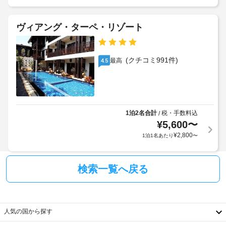
ス
税
お
合
ス
く
金
が
つ
タ
が
あ
ヴィアング・ターペ・リゾート
ろ
ン
含
り
ぎ
ド
ま
ま
く
れ
す
だ
(クチコミ991件)
最高
4.5
シ
る
さ
場
ョ
い。
場
合
屋
ッ
合
に
外
プ
が
よ
プ
(敷
あ
り、
ー
1泊2名合計
税・手数料込
/
地
り
チ
ル、
¥
5,600
〜
内)
ま
サ
ェ
¥
2,800
1泊1名あたり
〜
ウ
す
ッ
ナ、
リ
:
ク
24 
サ
イ
時
検索一覧へ戻る
サ
イ
ン
間
ー
ク
時
営
ビ
ル
業
に
ス
の
に
政
人気の国から探す
フ
料
関
府
ィ
:
す