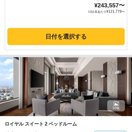
¥
243,557
〜
¥
121,779
1泊1名あたり
〜
日付を選択する
10枚
ロイヤル スイート 2 ベッドルーム