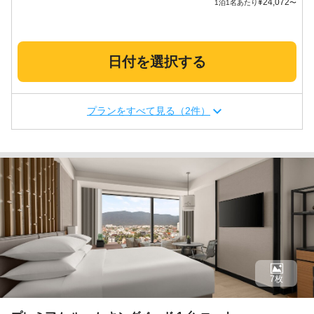
¥
24,072
1泊1名あたり
〜
日付を選択する
プランをすべて見る（2件）
7枚