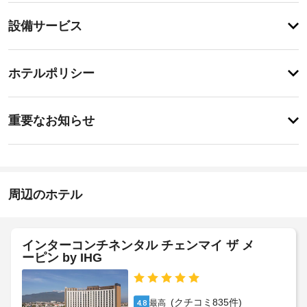
テ
設
設備サービス
ィ
備・
マ
ッ
サ
チ
サ
ー
ホテルポリシー
ー
ェ
ビ
ジ、
ッ
ボ
ス
重
ク
デ
重要なお知らせ
ィ 
要
イ
ト
ド
な
ン
リ
ラ
お
15:00
ー
イ
-
ト
知
ク
指
メ
ら
周辺のホテル
リ
定
ン
せ
な
ー
ト、
し
フ
ニ
宿
ェ
ン
インターコンチネンタル チェンマイ ザ メ
泊
施
イ
グ
ーピン by IHG
施
設
シ
/
設
ャ
の
ラ
ル 
に
定
ン
ト
て、
(クチコミ835件)
最高
4.8
め