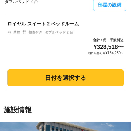
ダブルベッド 2 台
部屋の設備
ロイヤル スイート 2 ベッドルーム
禁煙
朝食付き
ダブルベッド 2 台
合計
税・手数料込
/
¥
328,518
〜
¥
164,259
1泊1名あたり
〜
日付を選択する
施設情報