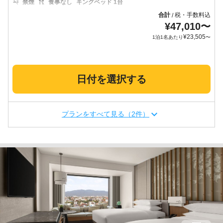
禁煙
食事なし
キングベッド 1台
合計
税・手数料込
/
¥
47,010
〜
¥
23,505
1泊1名あたり
〜
日付を選択する
プランをすべて見る（2件）