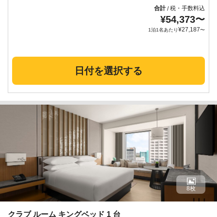
合計
税・手数料込
/
¥
54,373
〜
¥
27,187
1泊1名あたり
〜
日付を選択する
8枚
クラブ ルーム キングベッド 1 台