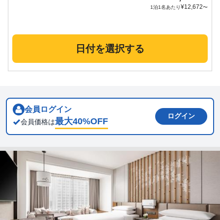
¥
12,672
1泊1名あたり
〜
日付を選択する
会員ログイン
ログイン
最大
40
%OFF
会員価格は