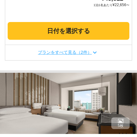
¥
22,656
1泊1名あたり
〜
日付を選択する
プランをすべて見る（2件）
5枚