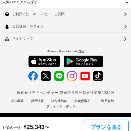
発
人気のエリアから探す
ッ
1
る
韓
行
ト
泊
ル
の
ネ
国
に
ソ
ー
ス
写
つ
セ
ル
真
台
ウ
ン
き
付
タ
湾
10.7
ル
ベ
き
ー
THB
ジ
身
中
な
釜
タ
分
ど
宿
国
山
の
リ
証
泊
レ
ア
明
香
仁
施
ク
ン
書
リ
設
港
川
用
と
エ
よ
の
付
ベ
ー
台
り
朝
随
シ
弊
ト
北
ョ
食
費
社
ン
あ
用
ナ
台
に
設
り
精
備
提
ム
南
算
を
供
の
託
ご
タ
高
さ
た
児
利
¥
25,343
れ
プランを見る
〜
1泊2名合計
イ
用
雄
め
サ