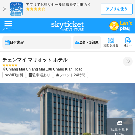
日付未定
2
名
・
1
部屋
地図を見る
検討中
チェンマイ マリオット ホテル
Chiang Mai
Chiang Mai
108 Chang Klan Road
WiFi無料
駐車場あり
フロント24時間
写真を見る
142
枚