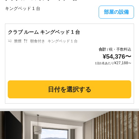
キングベッド 1 台
部屋の設備
クラブ ルーム キングベッド 1 台
禁煙
朝食付き
キングベッド 1 台
合計
税・手数料込
/
¥
54,376
〜
¥
27,188
1泊1名あたり
〜
日付を選択する