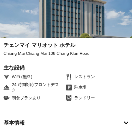
チェンマイ マリオット ホテル
Chiang Mai Chiang Mai 108 Chang Klan Road
主な設備
WiFi (無料)
レストラン
24 時間対応フロントデス
駐車場
ク
朝食プランあり
ランドリー
ア
基本情報
メ
ニ