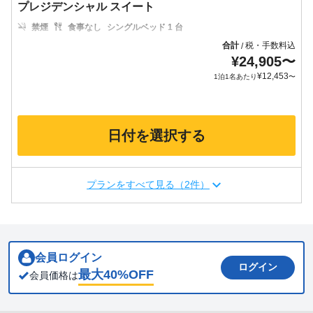
プレジデンシャル スイート
禁煙
食事なし
シングルベッド 1 台
合計
税・手数料込
/
¥
24,905
〜
¥
12,453
1泊1名あたり
〜
日付を選択する
プランをすべて見る（2件）
会員ログイン
ログイン
最大
40
%OFF
会員価格は