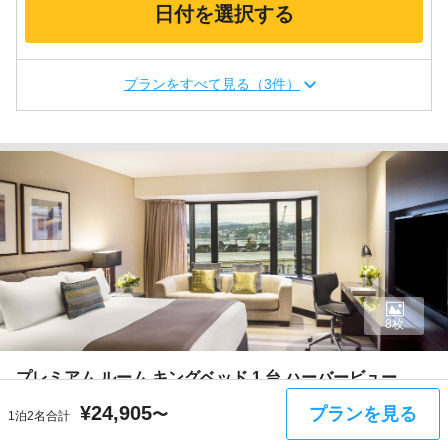
日付を選択する
プランをすべて見る（3件）
8枚
プレミアム ルーム キングベッド 1 台 ハーバービュー
キングベッド 1 台
¥
24,905
プランを見る
〜
1泊2名合計
部屋の設備