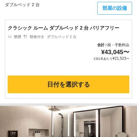
ダブルベッド 2 台
部屋の設備
クラシック ルーム ダブルベッド 2 台 バリアフリー
禁煙
朝食付き
ダブルベッド 2 台
合計
税・手数料込
/
¥
43,045
〜
¥
21,523
1泊1名あたり
〜
日付を選択する