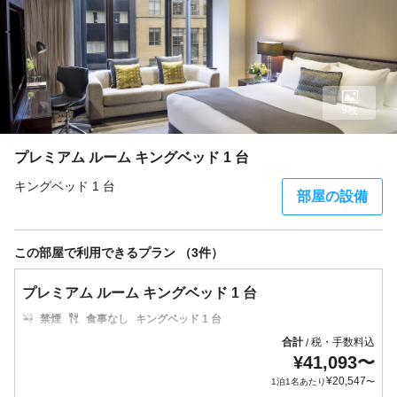
9枚
プレミアム ルーム キングベッド 1 台
キングベッド 1 台
部屋の設備
この部屋で利用できるプラン （3件）
プレミアム ルーム キングベッド 1 台
禁煙
食事なし
キングベッド 1 台
合計
税・手数料込
/
¥
41,093
〜
¥
20,547
1泊1名あたり
〜