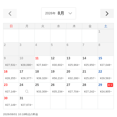
8月
2026年
日
月
火
水
木
金
土
1
2
3
4
5
6
7
8
9
10
11
12
13
14
15
¥
27,531
~
¥
29,090
~
¥
27,840
~
¥
30,602
~
¥
25,964
~
¥
25,950
~
¥
27,048
~
16
17
18
19
20
21
22
¥
28,355
~
¥
29,377
~
¥
39,329
~
¥
56,210
~
¥
32,280
~
¥
25,657
~
¥
29,563
~
23
24
25
26
27
28
29
最安
¥
27,149
~
¥
33,309
~
¥
35,234
~
¥
27,704
~
¥
27,242
~
¥
24,905
~
30
31
¥
27,149
~
¥
27,674
~
2026/08/01 10:18時点の料金