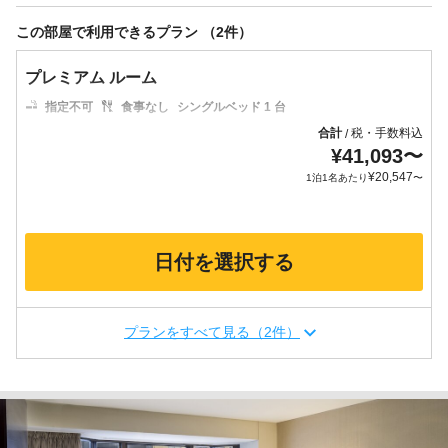
この部屋で利用できるプラン （2件）
プレミアム ルーム
指定不可
食事なし
シングルベッド 1 台
合計
税・手数料込
/
¥
41,093
〜
¥
20,547
1泊1名あたり
〜
日付を選択する
プランをすべて見る（2件）