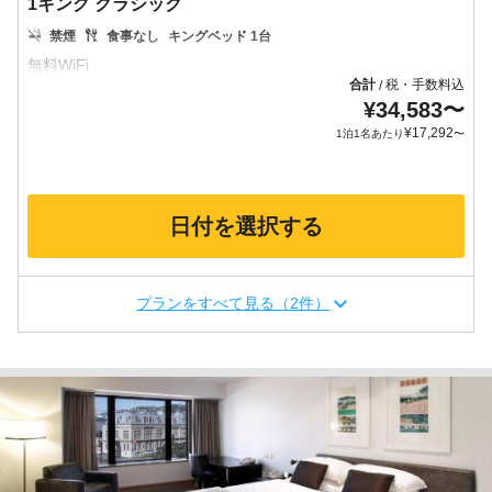
1キング クラシック
禁煙
食事なし
キングベッド 1台
合計
税・手数料込
/
¥
34,583
〜
¥
17,292
1泊1名あたり
〜
日付を選択する
プランをすべて見る（2件）