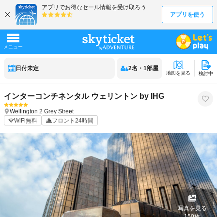
日付未定
2
名
・
1
部屋
地図を見る
検討中
インターコンチネンタル ウェリントン by IHG
Wellington
2 Grey Street
WiFi無料
フロント24時間
写真を見る
150
枚