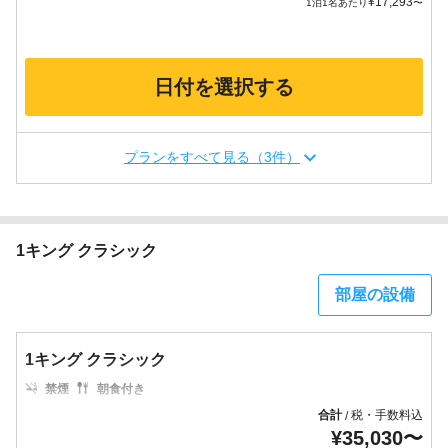
¥
17,293
1泊1名あたり
〜
日付を選択する
プランをすべて見る（3件）
1キング クラシック
部屋の設備
1キング クラシック
禁煙
朝食付き
合計
税・手数料込
/
¥
35,030
〜