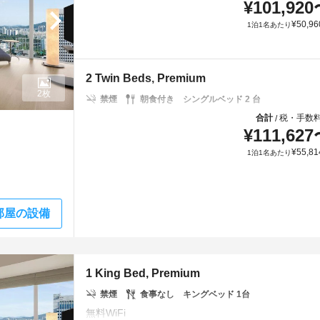
¥
101,920
¥
50,96
1泊1名あたり
2 Twin Beds, Premium
2枚
禁煙
朝食付き
シングルベッド 2 台
合計
税・手数
/
¥
111,627
¥
55,81
1泊1名あたり
部屋の設備
1 King Bed, Premium
禁煙
食事なし
キングベッド 1台