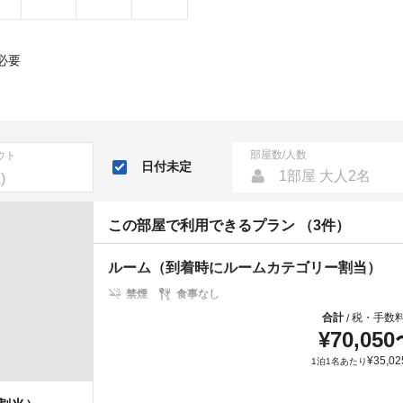
必要
部屋数/人数
ウト
日付未定
1部屋 大人2名
この部屋で利用できるプラン （3件）
ルーム（到着時にルームカテゴリー割当）
禁煙
食事なし
合計
税・手数
/
¥
70,050
¥
35,02
1泊1名あたり