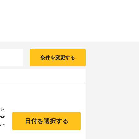
条件を変更する
料込
〜
日付を選択する
5
〜