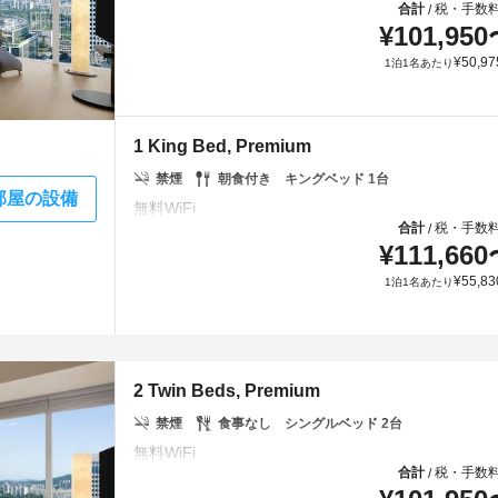
合計
税・手数
/
¥
101,950
¥
50,97
1泊1名あたり
1 King Bed, Premium
禁煙
朝食付き
キングベッド 1台
部屋の設備
合計
税・手数
/
¥
111,660
¥
55,83
1泊1名あたり
2 Twin Beds, Premium
禁煙
食事なし
シングルベッド 2台
合計
税・手数
/