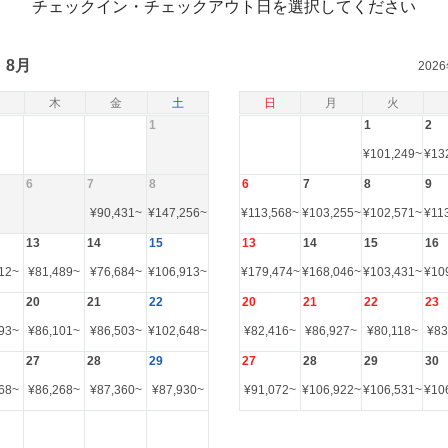
チェックイン・チェックアウト日を選択してください
8月
202
木
金
土
日
月
火
1
1
2
¥
101,249
~
¥
13
6
7
8
6
7
8
9
¥
90,431
~
¥
147,256
~
¥
113,568
~
¥
103,255
~
¥
102,571
~
¥
11
13
14
15
13
14
15
16
12
~
¥
81,489
~
¥
76,684
~
¥
106,913
~
¥
179,474
~
¥
168,046
~
¥
103,431
~
¥
10
20
21
22
20
21
22
23
93
~
¥
86,101
~
¥
86,503
~
¥
102,648
~
¥
82,416
~
¥
86,927
~
¥
80,118
~
¥
83
27
28
29
27
28
29
30
68
~
¥
86,268
~
¥
87,360
~
¥
87,930
~
¥
91,072
~
¥
106,922
~
¥
106,531
~
¥
10