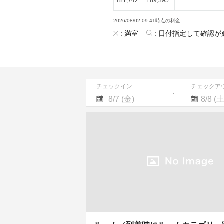
¥
81,742
~
¥
89,395
~
2026/08/02 09:41時点の料金
:
満室
:
日付指定して確認が
チェックイン
チェックア
Navigate
Navigate
forward
backward
to
to
interact
interact
with
with
the
the
calendar
calendar
and
and
select
select
a
a
date.
date.
Press
Press
the
the