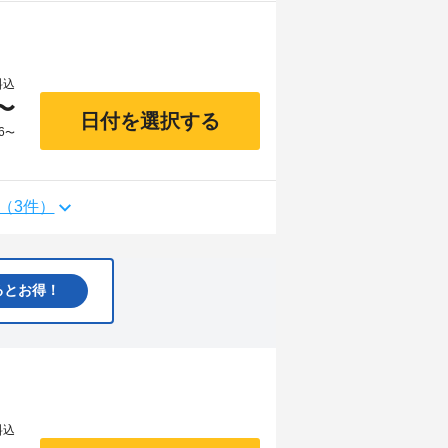
料込
〜
日付を選択する
6
〜
（3件）
るとお得！
料込