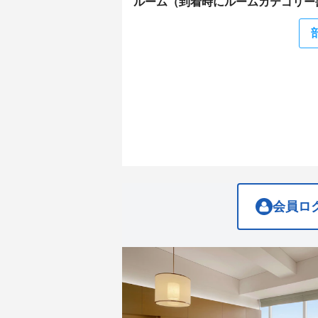
ルーム（到着時にルームカテゴリー
question
question
mark
mark
key
key
to
to
get
get
the
the
keyboard
keyboard
shortcuts
shortcuts
for
for
changing
changing
dates.
dates.
会員ロ