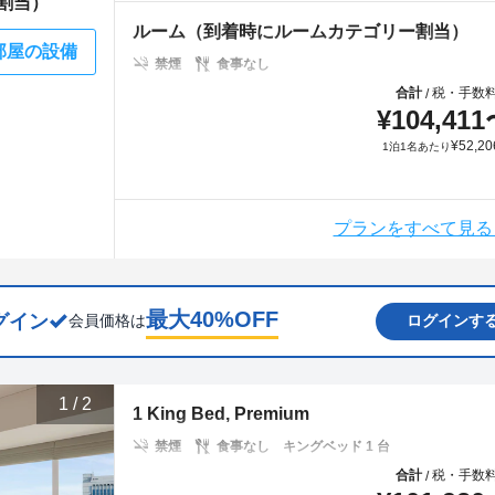
割当）
ルーム（到着時にルームカテゴリー割当）
部屋の設備
禁煙
食事なし
合計
税・手数
/
¥
104,411
¥
52,20
1泊1名あたり
プランをすべて見る
最大
40
%OFF
グイン
会員価格は
ログインす
1
/
2
1 King Bed, Premium
禁煙
食事なし
キングベッド 1 台
合計
税・手数
/