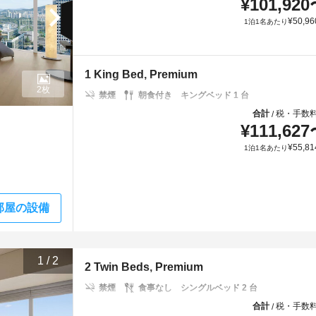
¥
101,920
¥
50,96
1泊1名あたり
1 King Bed, Premium
2枚
禁煙
朝食付き
キングベッド 1 台
合計
税・手数
/
¥
111,627
¥
55,81
1泊1名あたり
部屋の設備
1
/
2
2 Twin Beds, Premium
禁煙
食事なし
シングルベッド 2 台
合計
税・手数
/