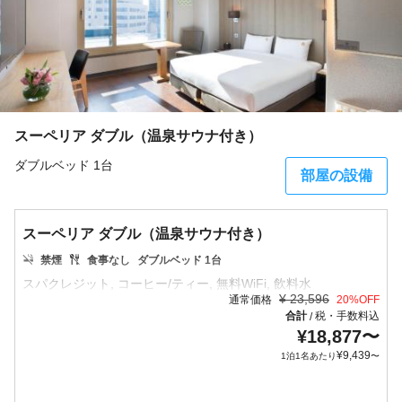
スーペリア ダブル（温泉サウナ付き）
ダブルベッド 1台
部屋の設備
スーペリア ダブル（温泉サウナ付き）
禁煙
食事なし
ダブルベッド 1台
¥
23,596
通常価格
20
%OFF
合計
税・手数料込
/
¥
18,877
〜
¥
9,439
1泊1名あたり
〜