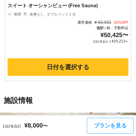
スイート オーシャンビュー (Free Sauna)
禁煙
食事なし
ダブルベッド 2 台
¥
63,031
通常価格
20
%OFF
合計
税・手数料込
/
¥
50,425
〜
¥
25,213
1泊1名あたり
〜
日付を選択する
施設情報
¥
8,000
プランを見る
〜
1泊2名合計