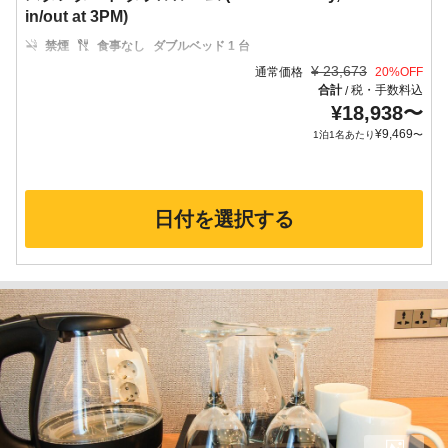
in/out at 3PM)
禁煙
食事なし
ダブルベッド 1 台
¥
23,673
通常価格
20
%OFF
合計
税・手数料込
/
¥
18,938
〜
¥
9,469
1泊1名あたり
〜
日付を選択する