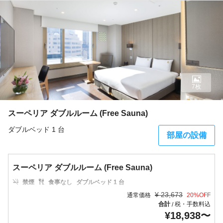
7枚
スーペリア ダブルルーム (Free Sauna)
ダブルベッド 1 台
部屋の設備
スーペリア ダブルルーム (Free Sauna)
禁煙
食事なし
ダブルベッド 1 台
¥
23,673
通常価格
20
%OFF
合計
税・手数料込
/
¥
18,938
〜