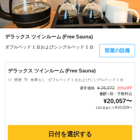
5枚
デラックス ツインルーム (Free Sauna)
ダブルベッド 1 台およびシングルベッド 1 台
部屋の設備
デラックス ツインルーム (Free Sauna)
禁煙
食事なし
ダブルベッド 1 台およびシングルベッド 1 台
¥
25,072
通常価格
20
%OFF
合計
税・手数料込
/
¥
20,057
〜
¥
10,029
1泊1名あたり
〜
日付を選択する