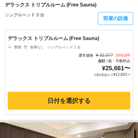
デラックス トリプルルーム (Free Sauna)
シングルベッド 3 台
部屋の設備
デラックス トリプルルーム (Free Sauna)
禁煙
食事なし
シングルベッド 3 台
¥
32,077
通常価格
20
%OFF
合計
税・手数料込
/
¥
25,661
〜
¥
12,831
1泊1名あたり
〜
日付を選択する