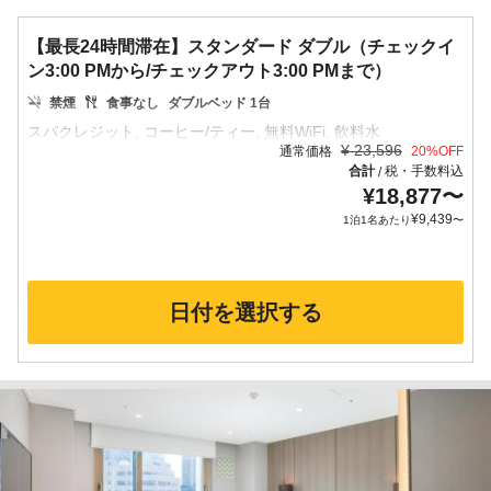
【最長24時間滞在】スタンダード ダブル（チェックイ
ン3:00 PMから/チェックアウト3:00 PMまで）
禁煙
食事なし
ダブルベッド 1台
¥
23,596
通常価格
20
%OFF
合計
税・手数料込
/
¥
18,877
〜
¥
9,439
1泊1名あたり
〜
日付を選択する