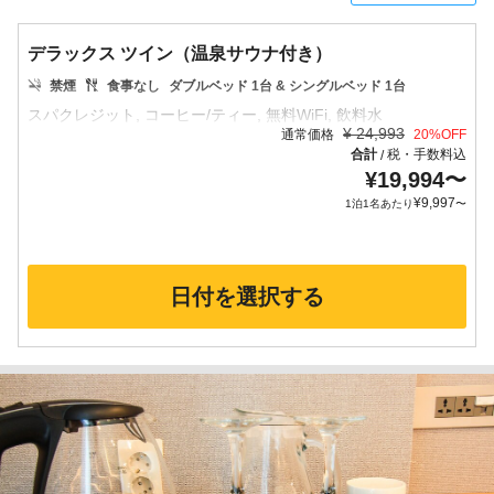
デラックス ツイン（温泉サウナ付き）
禁煙
食事なし
ダブルベッド 1台 & シングルベッド 1台
¥
24,993
通常価格
20
%OFF
合計
税・手数料込
/
¥
19,994
〜
¥
9,997
1泊1名あたり
〜
日付を選択する