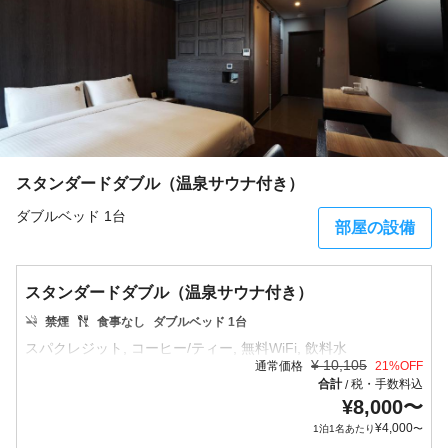
スタンダードダブル（温泉サウナ付き）
ダブルベッド 1台
部屋の設備
スタンダードダブル（温泉サウナ付き）
禁煙
食事なし
ダブルベッド 1台
¥
10,105
通常価格
21
%OFF
合計
税・手数料込
/
¥
8,000
〜
¥
4,000
1泊1名あたり
〜