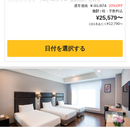
¥
31,974
通常価格
20
%OFF
合計
税・手数料込
/
¥
25,579
〜
¥
12,790
1泊1名あたり
〜
日付を選択する
4枚