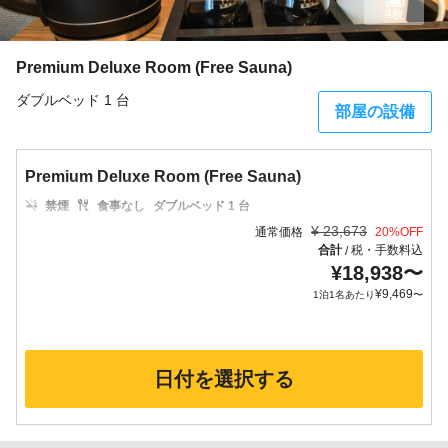
4枚
Premium Deluxe Room (Free Sauna)
ダブルベッド 1 台
部屋の設備
Premium Deluxe Room (Free Sauna)
禁煙
食事なし
ダブルベッド 1 台
¥
23,673
通常価格
20
%OFF
合計
税・手数料込
/
¥
18,938
〜
¥
9,469
1泊1名あたり
〜
日付を選択する