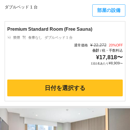
ダブルベッド 1 台
部屋の設備
Premium Standard Room (Free Sauna)
禁煙
食事なし
ダブルベッド 1 台
¥
22,272
通常価格
20
%OFF
合計
税・手数料込
/
¥
17,818
〜
¥
8,909
1泊1名あたり
〜
日付を選択する