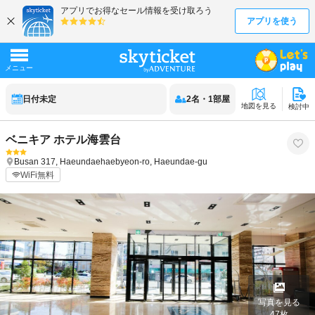
日付未定
2
名
・
1
部屋
地図を見る
検討中
ベニキア ホテル海雲台
Busan
317, Haeundaehaebyeon-ro, Haeundae-gu
WiFi無料
写真を見る
47
枚