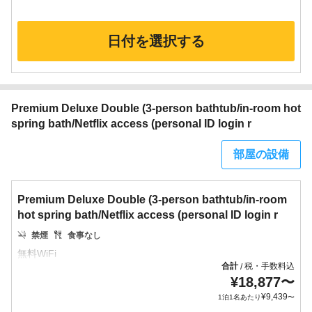
日付を選択する
Premium Deluxe Double (3-person bathtub/in-room hot
spring bath/Netflix access (personal ID login r
部屋の設備
Premium Deluxe Double (3-person bathtub/in-room
hot spring bath/Netflix access (personal ID login r
禁煙
食事なし
合計
税・手数料込
/
¥
18,877
〜
¥
9,439
1泊1名あたり
〜