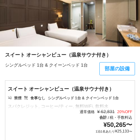
スイート オーシャンビュー（温泉サウナ付き）
シングルベッド 1台 & クイーンベッド 1台
部屋の設備
スイート オーシャンビュー（温泉サウナ付き）
禁煙
食事なし
シングルベッド 1台 & クイーンベッド 1台
¥
62,831
通常価格
20
%OFF
合計
税・手数料込
/
¥
50,265
〜
¥
25,133
1泊1名あたり
〜