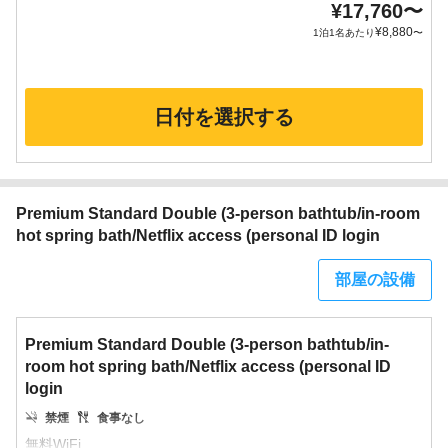
¥
17,760
〜
¥
8,880
1泊1名あたり
〜
日付を選択する
Premium Standard Double (3-person bathtub/in-room
hot spring bath/Netflix access (personal ID login
部屋の設備
Premium Standard Double (3-person bathtub/in-
room hot spring bath/Netflix access (personal ID
login
禁煙
食事なし