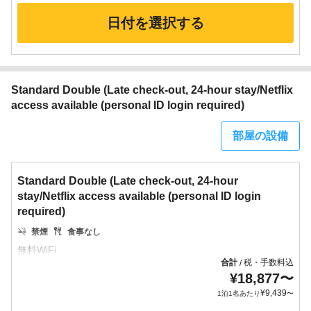
日付を選択する
Standard Double (Late check-out, 24-hour stay/Netflix
access available (personal ID login required)
部屋の設備
Standard Double (Late check-out, 24-hour
stay/Netflix access available (personal ID login
required)
禁煙
食事なし
合計
税・手数料込
/
¥
18,877
〜
¥
9,439
1泊1名あたり
〜