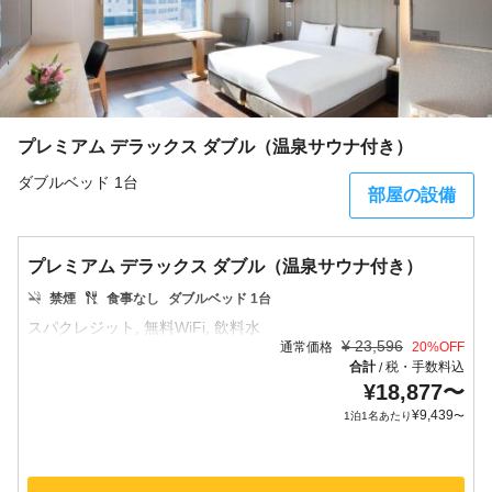
プレミアム デラックス ダブル（温泉サウナ付き）
ダブルベッド 1台
部屋の設備
プレミアム デラックス ダブル（温泉サウナ付き）
禁煙
食事なし
ダブルベッド 1台
¥
23,596
通常価格
20
%OFF
合計
税・手数料込
/
¥
18,877
〜
¥
9,439
1泊1名あたり
〜