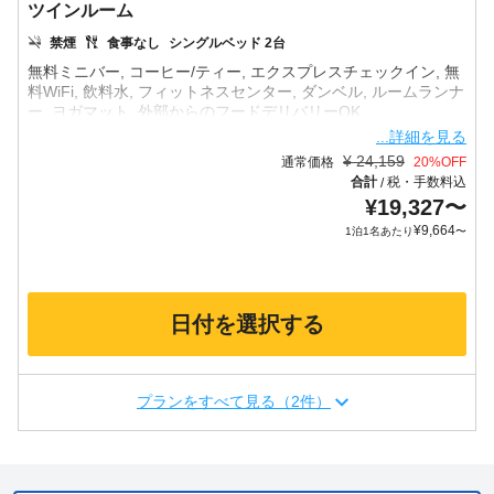
ツインルーム
禁煙
食事なし
シングルベッド 2台
無料ミニバー, コーヒー/ティー, エクスプレスチェックイン, 無
料WiFi, 飲料水, フィットネスセンター, ダンベル, ルームランナ
...詳細を見る
¥
24,159
通常価格
20
%OFF
合計
税・手数料込
/
¥
19,327
〜
¥
9,664
1泊1名あたり
〜
日付を選択する
プランをすべて見る（2件）