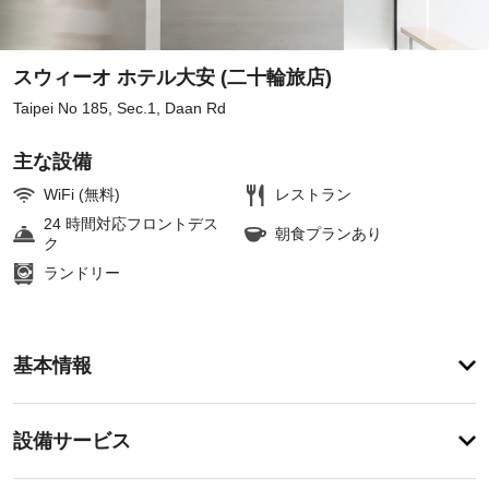
スウィーオ ホテル大安 (二十輪旅店)
Taipei No 185, Sec.1, Daan Rd
主な設備
WiFi (無料)
レストラン
24 時間対応フロントデス
朝食プランあり
ク
ランドリー
ア
基本情報
メ
ニ
テ
設
設備サービス
ィ
備・
フ
ィ
サ