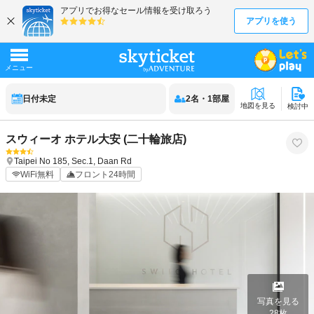
日付未定
2
名
・
1
部屋
地図を見る
検討中
スウィーオ ホテル大安 (二十輪旅店)
Taipei
No 185, Sec.1, Daan Rd
WiFi無料
フロント24時間
写真を見る
28
枚