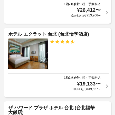
ー
て、
ー
料
1泊2名合計
税・手数料込
/
ビ
フ
追
¥
26,412
〜
金
ト
ス
加
を
¥
13,206
1泊1名あたり
〜
ッ
ゲ
お
プ
車
ス
支
テ
椅
ト
払
ラ
ホテル エクラット 台北 (台北怡亨酒店)
子
料
ス
い
か
対
金
い
ら
応
が
た
の
(制
か
だ
眺
限
か
き
め
あ
る
ま
を
り)
場
お
す。
楽
合
料
し
1泊2名合計
税・手数料込
/
が
エ
金
み
¥
19,133
〜
あ
ク
に
い
¥
9,567
り
ス
1泊1名あたり
〜
は
た
ま
プ
税
だ
す
レ
け
金
ま
場
ス
が
ザ ハワード プラザ ホテル 台北 (台北福華
す。
合
チ
含
大飯店)
そ