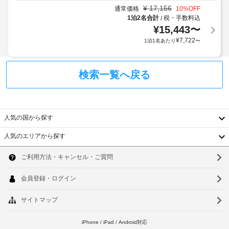
ジ
¥
17,156
サ
通常価格
10
%OFF
つ
証
ー
1泊2名合計
税・手数料込
/
き
明
有
ビ
¥
15,443
〜
3000.00
書
線
ス
¥
7,722
TWD
1泊1名あたり
〜
と
イ
を
付
ご
ン
宿
随
利
タ
泊
検索一覧へ戻る
用
費
ー
い
施
用
ネ
た
設
精
ッ
だ
よ
算
ト
け
り
の
人気の国から探す
ま
(無
弊
た
す。
料)
人気のエリアから探す
社
め
お
韓
に
の
食
共
提
ク
国
ソ
事
用
供
レ
ラ
冷
台
ウ
さ
ジ
ン
蔵
れ
チ
ッ
湾
ル
庫
た、
ま
ト
中
た
す
釜
カ
WiFi
は
べ
ー
国
山