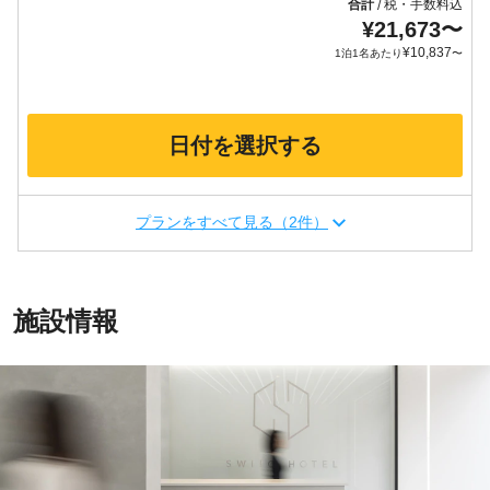
合計
税・手数料込
/
¥
21,673
〜
¥
10,837
1泊1名あたり
〜
日付を選択する
プランをすべて見る（2件）
施設情報