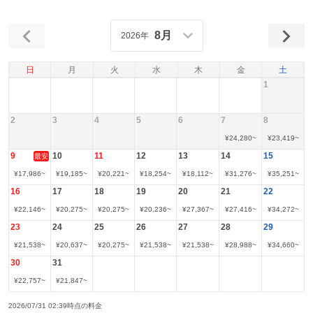
8月
2026年
日
月
火
水
木
金
土
1
2
3
4
5
6
7
8
¥
24,280
~
¥
23,419
~
9
10
11
12
13
14
15
最安
¥
17,986
~
¥
19,185
~
¥
20,221
~
¥
18,254
~
¥
18,112
~
¥
31,276
~
¥
35,251
~
16
17
18
19
20
21
22
¥
22,146
~
¥
20,275
~
¥
20,275
~
¥
20,236
~
¥
27,367
~
¥
27,416
~
¥
34,272
~
23
24
25
26
27
28
29
¥
21,538
~
¥
20,637
~
¥
20,275
~
¥
21,538
~
¥
21,538
~
¥
28,988
~
¥
34,660
~
30
31
¥
22,757
~
¥
21,847
~
2026/07/31 02:39時点の料金