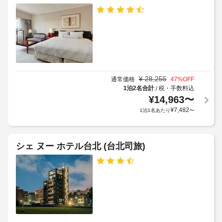
に
ェ
ま
の
よ
ッ
れ
他
り、
ク
る
の
チ
イ
設
場
備
ェ
ン
合
と
ッ
が
し
ク
レ
あ
て
イ
セ
り
¥
28,255
こ
通常価格
47
%OFF
ン
プ
ま
の
1泊2名合計
税・手数料込
/
時
ホ
シ
す
¥
14,963
〜
テ
に
ョ
:
¥
7,482
1泊1名あたり
〜
ル
政
ン
で
デ
府
(無
は、
ポ
発
料)
WiFi 
シェ ヌー ホテル台北 (台北司旅)
ジ
行
(無
ッ
の
料)、
共
コ
ト
写
用
ン
:
真
電
シ
1
付
子
ェ
滞
き
レ
ル
在
身
ジ
ン
に
分
ュ 