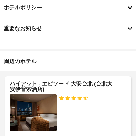
チ
ッ
ー
ホテルポリシー
ト
ェ
ビ
ネ
ッ
ス
ス
重
ク
セ
重要なお知らせ
ン
要
イ
タ
ド
な
ン
ー
ラ
お
15:00
な
イ
ど
知
ク
施
の
ら
周辺のホテル
リ
設
レ
せ
ー
ク
の
リ
ニ
定
宿
エ
ン
め
ハイアット - エピソード 大安台北 (台北大
泊
ー
グ
安伊普索酒店)
る
施
シ
/
利
設
ョ
ラ
用
ン
に
ン
設
規
て、
備
ド
約
次
を
リ
に
の
使
ー
従
追
い、
サ
っ
加
ル