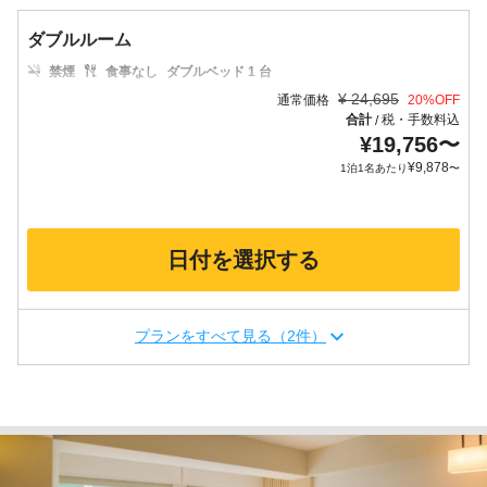
ダブルルーム
禁煙
食事なし
ダブルベッド 1 台
¥
24,695
通常価格
20
%OFF
合計
税・手数料込
/
¥
19,756
〜
¥
9,878
1泊1名あたり
〜
日付を選択する
プランをすべて見る（2件）