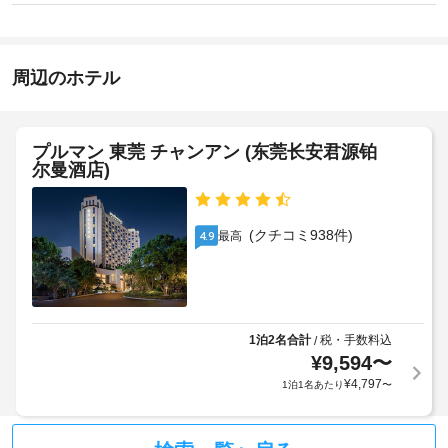
(無
説
ト
ラ
料)
明
ネ
イ
ス
次
ク
セ
の
周辺のホテル
リ
ン
施
ー
タ
設
ー
ニ
/
な
ン
設
プルマン 東莞 チャンアン (东莞长安君源铂
ど
グ
備
尔曼酒店)
の
は、
/
レ
毎
ラ
ク
年
ン
リ
(クチコミ938件)
最高
4.9
特
エ
ド
定
ー
リ
の
シ
ー
季
ョ
節
サ
ン
に
ー
設
1泊2名合計
税・手数料込
/
ク
ビ
備
¥
9,594
〜
ロ
の
ス
ー
¥
4,797
1泊1名あたり
〜
ほ
ズ
か、
と
シ
WiFi 
な
ョ
(無