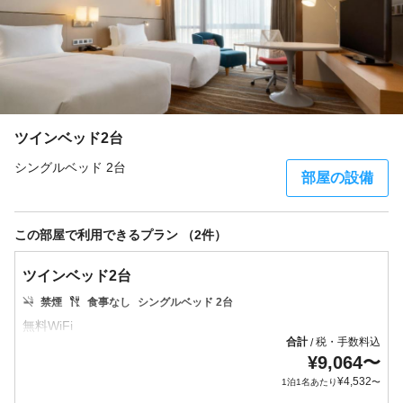
ツインベッド2台
シングルベッド 2台
部屋の設備
この部屋で利用できるプラン （2件）
ツインベッド2台
禁煙
食事なし
シングルベッド 2台
合計
税・手数料込
/
¥
9,064
〜
¥
4,532
1泊1名あたり
〜