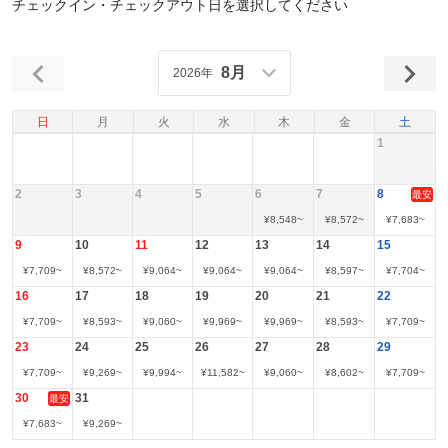
チェックイン・チェックアウト日を選択してください
8月
2026年
日
月
火
水
木
金
土
1
2
3
4
5
6
7
8
最安
¥
8,548
~
¥
8,572
~
¥
7,683
~
9
10
11
12
13
14
15
¥
7,709
~
¥
8,572
~
¥
9,064
~
¥
9,064
~
¥
9,064
~
¥
8,597
~
¥
7,704
~
16
17
18
19
20
21
22
¥
7,709
~
¥
8,593
~
¥
9,060
~
¥
9,969
~
¥
9,969
~
¥
8,593
~
¥
7,709
~
23
24
25
26
27
28
29
¥
7,709
~
¥
9,269
~
¥
9,994
~
¥
11,582
~
¥
9,060
~
¥
8,602
~
¥
7,709
~
30
31
最安
¥
7,683
~
¥
9,269
~