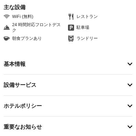
主な設備
WiFi (無料)
レストラン
24 時間対応フロントデス
駐車場
ク
朝食プランあり
ランドリー
ア
基本情報
メ
ニ
テ
設
設備サービス
ィ
備・
24 
時
サ
ペ
間
ー
ホテルポリシー
営
ッ
ビ
業
ト
の
ス
駐
施
フ
車
重要なお知らせ
ィ
設
場
ッ
ド