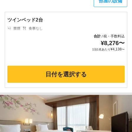
部屋の設備
ツインベッド2台
禁煙
食事なし
合計
税・手数料込
/
¥
8,276
〜
¥
4,138
1泊1名あたり
〜
日付を選択する