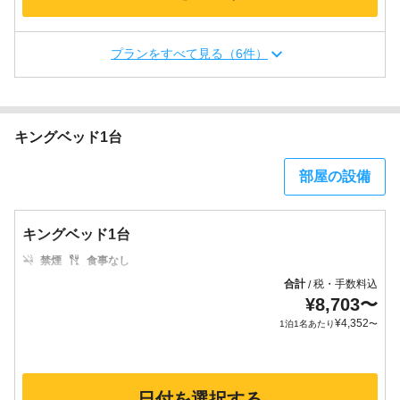
プランをすべて見る（6件）
キングベッド1台
部屋の設備
キングベッド1台
禁煙
食事なし
合計
税・手数料込
/
¥
8,703
〜
¥
4,352
1泊1名あたり
〜
日付を選択する