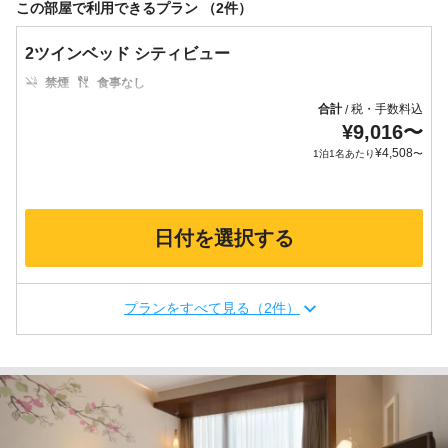
この部屋で利用できるプラン （2件）
2ツインベッド シティビュー
禁煙
食事なし
合計
税・手数料込
/
¥
9,016
〜
¥
4,508
1泊1名あたり
〜
日付を選択する
プランをすべて見る（2件）