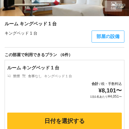
6枚
ルーム キングベッド 1 台
キングベッド 1 台
部屋の設備
この部屋で利用できるプラン （6件）
ルーム キングベッド 1 台
禁煙
食事なし
キングベッド 1 台
合計
税・手数料込
/
¥
8,101
〜
¥
4,051
1泊1名あたり
〜
日付を選択する