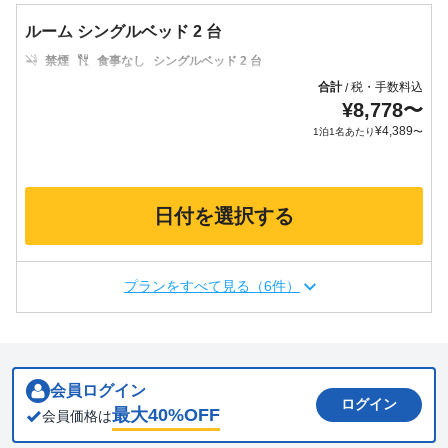
ルーム シングルベッド 2 台
禁煙
食事なし
シングルベッド 2 台
合計
税・手数料込
/
¥
8,778
〜
¥
4,389
1泊1名あたり
〜
日付を選択する
プランをすべて見る（6件）
会員ログイン
ログイン
最大
40
%OFF
会員価格は