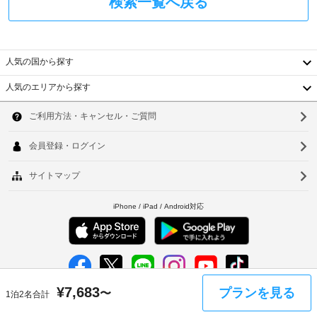
検索一覧へ戻る
り
ッ
料)、
ま
施
プ
す。
設
(敷
期
内
地
間
人気の国から探す
の
は
内)
シ
2
人気のエリアから探す
ョ
月
韓
ベ
ッ
1
プ
ジ
日
国
ソ
な
タ
か
ど
台
ら
リ
ウ
の
2
ア
設
湾
ル
月
ン
備
28
用
中
を
釜
日
ご
の
ま
国
山
利
朝
で
用
で
食
香
仁
い
す。
あ
た
港
川
り
だ
バ
け
ベ
台
ー
¥
7,683
ま
プランを見る
〜
生
1泊2名合計
/
ト
す。
北
分
ラ
そ