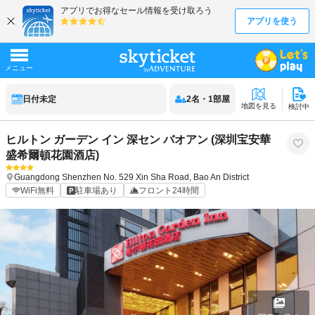
日付未定
2
名
・
1
部屋
地図を見る
検討中
ヒルトン ガーデン イン 深セン バオアン (深圳宝安華
盛希爾頓花園酒店)
Guangdong
Shenzhen
No. 529 Xin Sha Road, Bao An District
WiFi無料
駐車場あり
フロント24時間