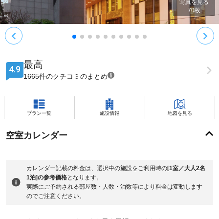
写真を見る
70
枚
最高
4.9
1665件のクチコミのまとめ
プラン一覧
施設情報
地図を見る
空室カレンダー
カレンダー記載の料金は、選択中の施設をご利用時の
[1室／大人2名
1泊]の参考価格
となります。
実際にご予約される部屋数・人数・泊数等により料金は変動します
のでご注意ください。