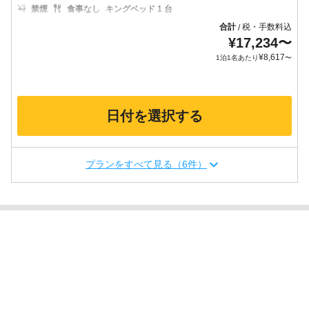
禁煙
食事なし
キングベッド 1 台
合計
税・手数料込
/
¥
17,234
〜
¥
8,617
1泊1名あたり
〜
日付を選択する
プランをすべて見る（6件）