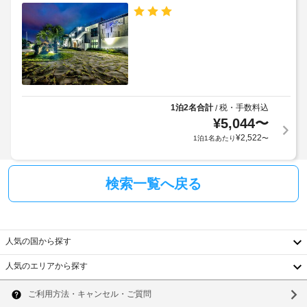
ル
な
め
ど
る
庭
を
利
お
園
用
使
い
規
駐
い
約
車
た
に
場
だ
1泊2名合計
税・手数料込
/
従
(無
け
¥
5,044
〜
っ
ま
料)
¥
2,522
1泊1名あたり
〜
て、
す。
追
客
テ
加
室
ラ
検索一覧へ戻る
ゲ
の
ス
ス
設
ト
備
電
料
と
気
人気の国から探す
金
サ
自
が
ー
動
人気のエリアから探す
か
ビ
韓
車
か
ス
充
国
る
ソ
全