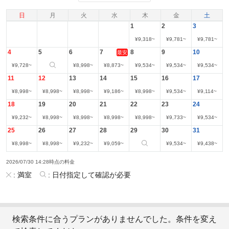
日
月
火
水
木
金
土
1
2
3
¥
9,318
~
¥
9,781
~
¥
9,781
~
4
5
6
7
8
9
10
最安
¥
9,728
~
¥
8,998
~
¥
8,873
~
¥
9,534
~
¥
9,534
~
¥
9,534
~
11
12
13
14
15
16
17
¥
8,998
~
¥
8,998
~
¥
8,998
~
¥
9,186
~
¥
8,998
~
¥
9,534
~
¥
9,114
~
18
19
20
21
22
23
24
¥
9,232
~
¥
8,998
~
¥
8,998
~
¥
8,998
~
¥
8,998
~
¥
9,733
~
¥
9,534
~
25
26
27
28
29
30
31
¥
8,998
~
¥
8,998
~
¥
9,232
~
¥
9,059
~
¥
9,534
~
¥
9,438
~
2026/07/30 14:28時点の料金
:
満室
:
日付指定して確認が必要
検索条件に合うプランがありませんでした。条件を変え