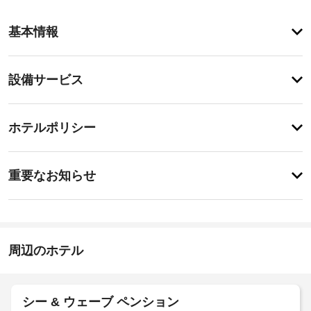
ア
基本情報
メ
ニ
テ
設
設備サービス
ィ
備・
テ
ラ
サ
チ
ス
ー
ホテルポリシー
や
ェ
ビ
庭
ッ
園
ス
特
ク
か
に
重要なお知らせ
ら
イ
あ
の
バ
り
ン
眺
ま
ー
15:00
め
せ
ベ
-
を
ん
キ
22:00
楽
周辺のホテル
ュ
し
施
ー
み、
設
WiFi 
グ
(無
の
リ
シー & ウェーブ ペンション
料)
定