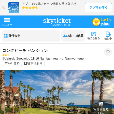
日付未定
2
名
・
1
部屋
地図を見る
検討中
ロングビーチ ペンション
Jeju-do
Seogwipo
11-16 Namtaehaean-ro, Namwon-eup
WiFi無料
駐車場あり
写真を見る
53
枚