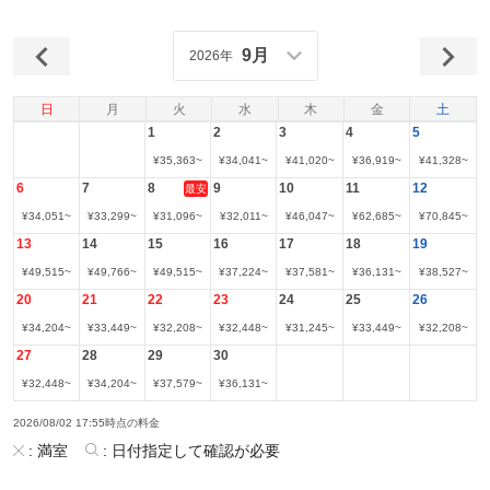
9月
2026年
日
月
火
水
木
金
土
1
2
3
4
5
¥
35,363
~
¥
34,041
~
¥
41,020
~
¥
36,919
~
¥
41,328
~
6
7
8
9
10
11
12
最安
¥
34,051
~
¥
33,299
~
¥
31,096
~
¥
32,011
~
¥
46,047
~
¥
62,685
~
¥
70,845
~
13
14
15
16
17
18
19
¥
49,515
~
¥
49,766
~
¥
49,515
~
¥
37,224
~
¥
37,581
~
¥
36,131
~
¥
38,527
~
20
21
22
23
24
25
26
¥
34,204
~
¥
33,449
~
¥
32,208
~
¥
32,448
~
¥
31,245
~
¥
33,449
~
¥
32,208
~
27
28
29
30
¥
32,448
~
¥
34,204
~
¥
37,579
~
¥
36,131
~
2026/08/02 17:55時点の料金
:
満室
:
日付指定して確認が必要