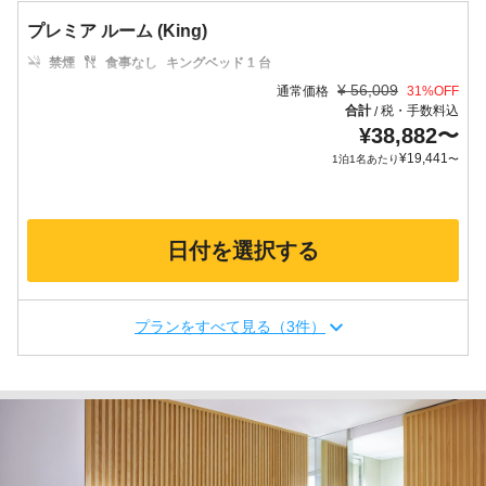
プレミア ルーム (King)
禁煙
食事なし
キングベッド 1 台
¥
56,009
通常価格
31
%OFF
合計
税・手数料込
/
¥
38,882
〜
¥
19,441
1泊1名あたり
〜
日付を選択する
プランをすべて見る（3件）