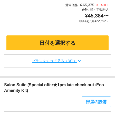
¥
65,375
通常価格
31
%OFF
合計
税・手数料込
/
¥
45,384
〜
¥
22,692
1泊1名あたり
〜
日付を選択する
プランをすべて見る（3件）
Salon Suite (Special offer★1pm late check out+Eco
Amenity Kit)
部屋の設備