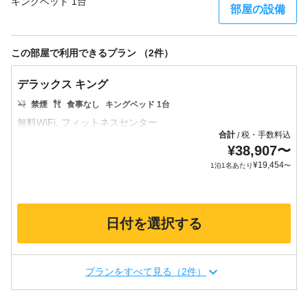
キングベッド 1台
部屋の設備
この部屋で利用できるプラン （2件）
デラックス キング
禁煙
食事なし
キングベッド 1台
合計
税・手数料込
/
¥
38,907
〜
¥
19,454
1泊1名あたり
〜
日付を選択する
プランをすべて見る（2件）