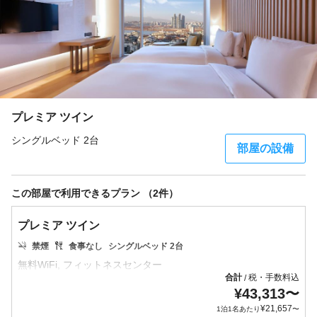
プレミア ツイン
シングルベッド 2台
部屋の設備
この部屋で利用できるプラン （2件）
プレミア ツイン
禁煙
食事なし
シングルベッド 2台
合計
税・手数料込
/
¥
43,313
〜
¥
21,657
1泊1名あたり
〜