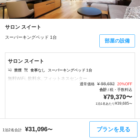
サロン スイート
スーパーキングベッド 1台
部屋の設備
サロン スイート
禁煙
食事なし
スーパーキングベッド 1台
¥
98,692
通常価格
20
%OFF
合計
税・手数料込
/
¥
79,370
〜
¥
39,685
1泊1名あたり
〜
¥
31,096
プランを見る
日付を選択する
〜
1泊2名合計