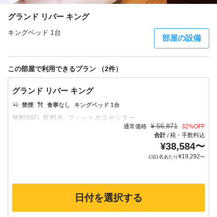
グランド リバー キング
キングベッド 1台
部屋の設備
この部屋で利用できるプラン （2件）
グランド リバー キング
禁煙
食事なし
キングベッド 1台
¥
56,871
通常価格
32
%OFF
合計
税・手数料込
/
¥
38,584
〜
¥
19,292
1泊1名あたり
〜
日付を選択する