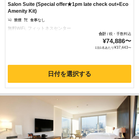
Salon Suite (Special offer★1pm late check out+Eco
Amenity Kit)
禁煙
食事なし
合計
税・手数料込
/
¥
74,886
〜
¥
37,443
1泊1名あたり
〜
日付を選択する