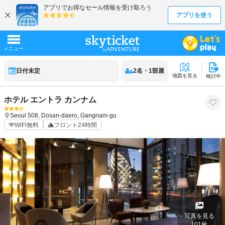
日付未定
2
名
・
1
部屋
地図を見る
検討中
ホテル エントラ カンナム
Seoul
508, Dosan-daero, Gangnam-gu
WiFi無料
フロント24時間
写真を見る
101
枚