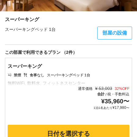
スーパーキング
スーパーキングベッド 1台
部屋の設備
この部屋で利用できるプラン （2件）
スーパーキング
禁煙
食事なし
スーパーキングベッド 1台
¥
53,003
通常価格
32
%OFF
合計
税・手数料込
/
¥
35,960
〜
¥
17,980
1泊1名あたり
〜
日付を選択する