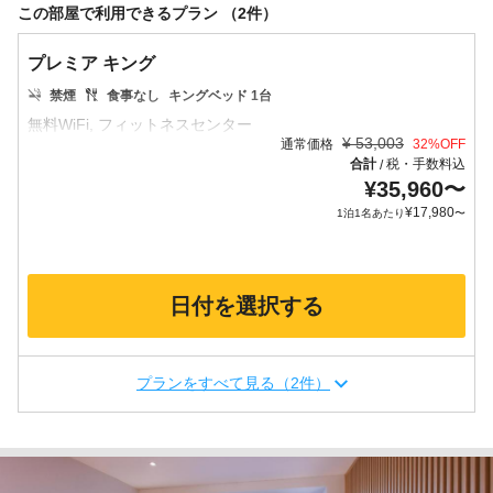
この部屋で利用できるプラン （2件）
プレミア キング
禁煙
食事なし
キングベッド 1台
¥
53,003
通常価格
32
%OFF
合計
税・手数料込
/
¥
35,960
〜
¥
17,980
1泊1名あたり
〜
日付を選択する
プランをすべて見る（2件）