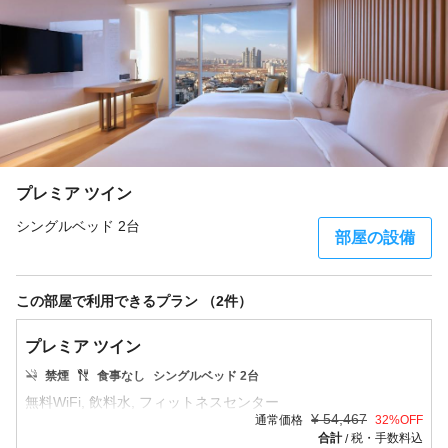
プレミア ツイン
シングルベッド 2台
部屋の設備
この部屋で利用できるプラン （2件）
プレミア ツイン
禁煙
食事なし
シングルベッド 2台
¥
54,467
通常価格
32
%OFF
合計
税・手数料込
/