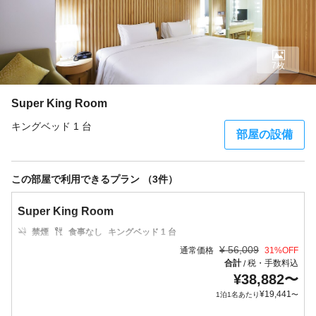
7枚
Super King Room
キングベッド 1 台
部屋の設備
この部屋で利用できるプラン （3件）
Super King Room
禁煙
食事なし
キングベッド 1 台
¥
56,009
通常価格
31
%OFF
合計
税・手数料込
/
¥
38,882
〜
¥
19,441
1泊1名あたり
〜