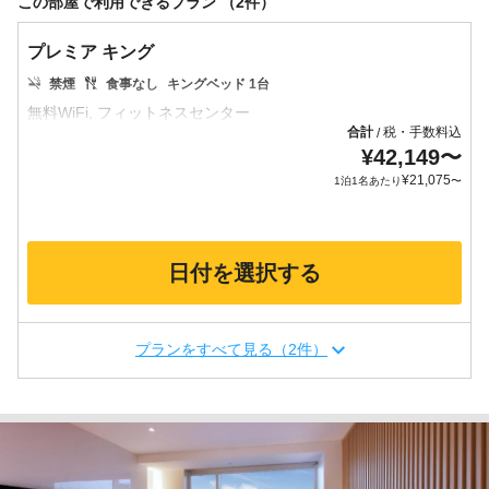
この部屋で利用できるプラン （2件）
プレミア キング
禁煙
食事なし
キングベッド 1台
合計
税・手数料込
/
¥
42,149
〜
¥
21,075
1泊1名あたり
〜
日付を選択する
プランをすべて見る（2件）