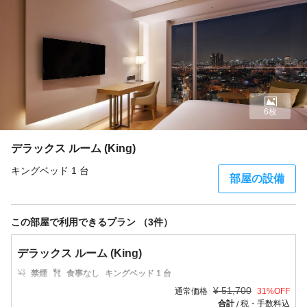
6枚
デラックス ルーム (King)
キングベッド 1 台
部屋の設備
この部屋で利用できるプラン （3件）
デラックス ルーム (King)
禁煙
食事なし
キングベッド 1 台
¥
51,700
通常価格
31
%OFF
合計
税・手数料込
/