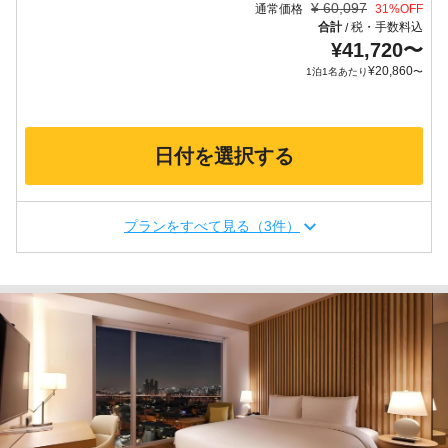
¥
60,097
通常価格
31
%OFF
合計
税・手数料込
/
¥
41,720
〜
¥
20,860
1泊1名あたり
〜
日付を選択する
プランをすべて見る（3件）