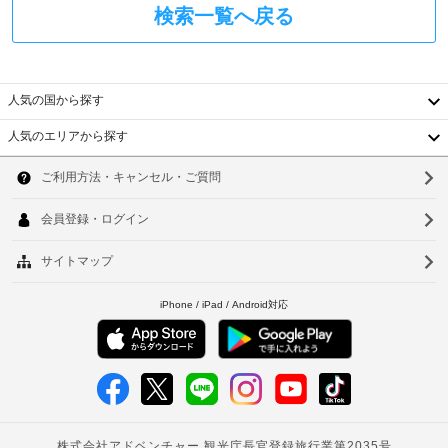
上
時
検索一覧へ戻る
完
テ
備
に
ラ
の
政
ス
客
府
室
発
人気の国から探す
に
WiFi
行
は
(無
人気のエリアから探す
の
冷
料)
韓
蔵
写
庫、
真
国
ソ
LED 
付
テ
台
ウ
き
レ
身
湾
ビ
ル
分
な
中
釜
ど
証
が
明
国
山
備
書
わ
香
と
仁
っ
付
て
港
川
随
お
ベ
り、
費
台
ゆ
用
ト
北
っ