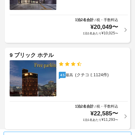
荷
た
対
か
物
だ
面
か
け
保
式
る
ま
1泊2名合計
税・手数料込
/
管
の
場
す。
¥
20,049
〜
サ
チ
合
客
ー
¥
10,025
1泊1名あたり
〜
ェ
が
室
ビ
ッ
あ
の
ス
ク
り
設
9 ブリック ホテル
ア
ま
備
ツ
ウ
す
と
ア
ト
場
サ
ー
を
(クチコミ1124件)
合
最高
4.5
ー
/
ご
に
ビ
チ
利
よ
ス
ケ
用
り、
全
ッ
い
チ
部
ト
た
1泊2名合計
税・手数料込
/
で 
ェ
案
8 
だ
¥
22,585
〜
ッ
内
あ
け
ク
¥
11,293
1泊1名あたり
〜
る
ま
イ
冷
屋
す。
ン
房