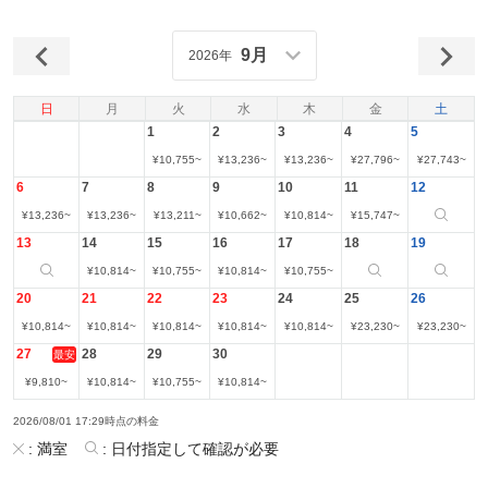
9月
2026年
日
月
火
水
木
金
土
1
2
3
4
5
¥
10,755
~
¥
13,236
~
¥
13,236
~
¥
27,796
~
¥
27,743
~
6
7
8
9
10
11
12
¥
13,236
~
¥
13,236
~
¥
13,211
~
¥
10,662
~
¥
10,814
~
¥
15,747
~
13
14
15
16
17
18
19
¥
10,814
~
¥
10,755
~
¥
10,814
~
¥
10,755
~
20
21
22
23
24
25
26
¥
10,814
~
¥
10,814
~
¥
10,814
~
¥
10,814
~
¥
10,814
~
¥
23,230
~
¥
23,230
~
27
28
29
30
最安
¥
9,810
~
¥
10,814
~
¥
10,755
~
¥
10,814
~
2026/08/01 17:29時点の料金
:
満室
:
日付指定して確認が必要