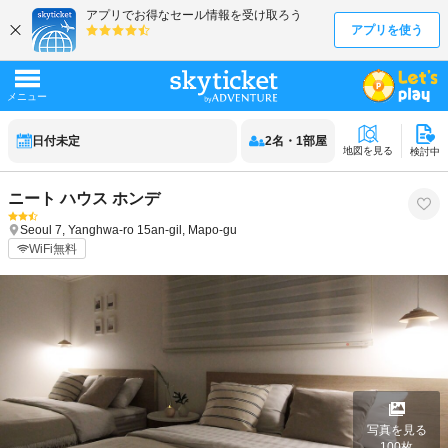
日付未定
2
名
・
1
部屋
地図を見る
検討中
ニート ハウス ホンデ
Seoul
7, Yanghwa-ro 15an-gil, Mapo-gu
WiFi無料
写真を見る
100
枚