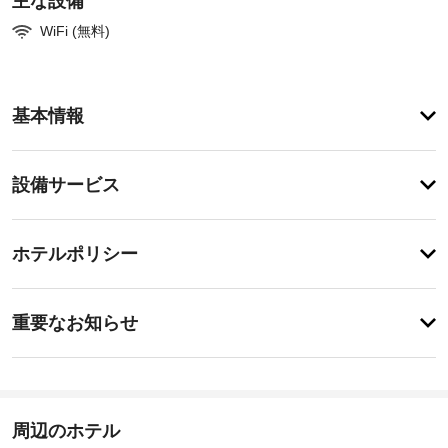
主な設備
WiFi (無料)
ア
基本情報
メ
ニ
テ
設
設備サービス
ィ
備・
ル
ー
サ
チ
フ
ー
ホテルポリシー
ト
ェ
ビ
ッ
ッ
プ
ス
事
ク
テ
重要なお知らせ
ラ
前
イ
ス
客
に
ン
か
室
知
15:00
ら
清
-
の
る
掃
23:00
眺
べ
周辺のホテル
(要
め