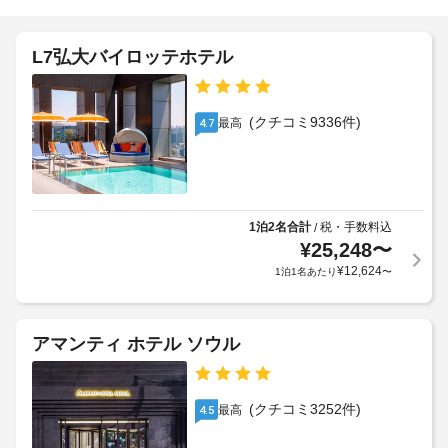
き
施
リ
を
設
楽
ホ
ク
し
の
エ
テ
L7弘大バイロッテホテル
み、
定
ス
ル
WiFi 
め
ト)
(無
ポ
る
料)
(クチコミ9336件)
リ
最高
4.7
利
や
全
シ
用
ツ
館
ア
ー
規
禁
ー 
約
煙
/ 
非
に
チ
1泊2名合計
税・手数料込
/
対
従
車
ケ
¥
25,248
〜
面
っ
ッ
椅
¥
12,624
1泊1名あたり
〜
式
て、
ト
子
の
案
追
対
内
チ
加
応
な
ェ
ゲ
アマンティ ホテル ソウル
–
ど
ッ
ス
な
を
ク
ト
お
し
イ
料
使
(クチコミ3252件)
最高
4.5
ン、
い
金
手
い
非
が