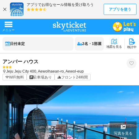
日付未定
2
名
・
1
部屋
地図を見る
検討中
アンバー ハウス
Jeju
Jeju City
400, Aewolhaean-ro, Aewol-eup
WiFi無料
駐車場あり
フロント24時間
写真を見る
32
枚