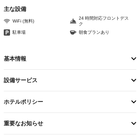
主な設備
24 時間対応フロントデス
WiFi (無料)
ク
駐車場
朝食プランあり
ア
基本情報
メ
ニ
テ
設
設備サービス
ィ
備・
テ
ラ
サ
チ
ス
ー
ホテルポリシー
や
ェ
ビ
庭
ッ
園
ス
重
ク
か
重要なお知らせ
ら
要
イ
の
車
な
ン
眺
椅