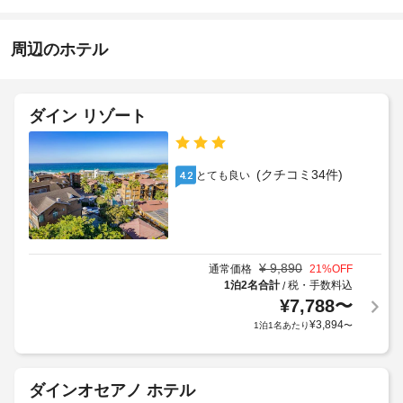
お
15:00
め
子
-
を
知
対
23:30
楽
ら
周辺のホテル
応
し
せ
施
–
み、
設
WiFi 
な
朝
(無
の
し
ダイン リゾート
料)
食
定
な
(コ
め
近
ど
ン
る
隣
を
(クチコミ34件)
とても良い
4.2
チ
利
お
駐
ネ
用
使
車
ン
い
規
場
い
タ
約
(無
た
ル
に
料)
だ
¥
9,890
通常価格
21
%OFF
ブ
従
け
1泊2名合計
税・手数料込
/
レ
っ
ま
手
¥
7,788
〜
ッ
て、
す。
荷
¥
3,894
1泊1名あたり
〜
ク
追
お
物
フ
加
食
保
ァ
ゲ
事
管
ス
ダインオセアノ ホテル
ス
軽
サ