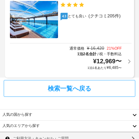
ト)
ト
食
ー
の
に
料
ビ
は、
料
金
(クチコミ205件)
とても良い
4.3
ス
ペ
金
が
ン
(概
か
駐
シ
算)
か
ョ
車
:
る
ン
場
大
に
場
¥
16,420
通常価格
21
%OFF
(台
あ
人
合
1泊2名合計
税・手数料込
/
数
る
10000
¥
12,969
〜
が
制
コ
～
あ
¥
6,485
1泊1名あたり
〜
限
ー
20000
り
ヒ
あ
KRW、
ま
ー
り)
子
シ
す
検索一覧へ戻る
ョ
供
場
エ
ッ
5000
合
ク
プ 
～
に
/ 
ス
20000
よ
人気の国から探す
カ
プ
KRW
り、
フ
レ
人気のエリアから探す
ェ
チ
ス
上
韓
を
ェ
チ
記
ご