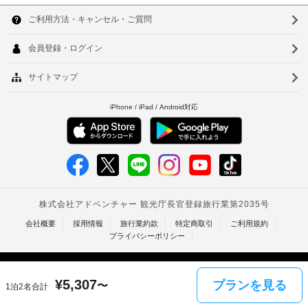
算
韓
い
ま
す
の
た
国
た
ス
ソ
だ
た
料
タ
け
め
台
ウ
金
ッ
ま
の
す。
湾
と
フ
ル
ク
デ
客
レ
中
釜
ポ
24
室
ジ
ジ
国
時
の
山
ッ
ッ
間
設
ト
香
仁
ト
対
備
カ
に
港
応
と
川
ー
は
フ
サ
ド
ベ
台
税
ロ
ー
/
金
ン
ト
ビ
北
デ
が
ト
ス
ビ
ナ
台
含
デ
全
ッ
部
ま
ス
ム
ト
南
で 
れ
ク
カ
タ
40 
高
て
ー
室
¥
5,307
プランを見る
い
〜
1泊2名合計
WiFi
イ
ド
雄
あ
な
(無
る
の