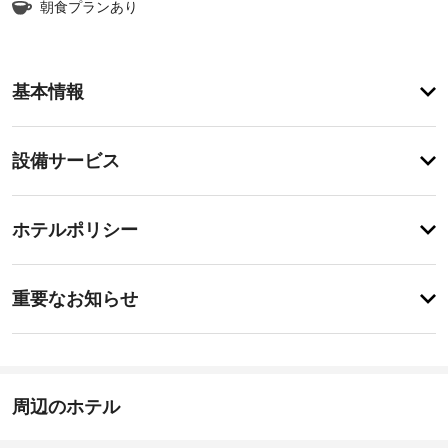
朝食プランあり
ア
基本情報
メ
ニ
テ
設
設備サービス
ィ
備・
便
利
サ
チ
な
ー
ホテルポリシー
WiFi 
ェ
ビ
(無
ッ
料)、
ス
重
ク
コ
重要なお知らせ
ン
要
イ
シ
セ
な
ン
ェ
ル
お
18:00
ル
フ
-
ジ
知
サ
22:00
ュ 
ら
周辺のホテル
ー
サ
せ
施
ビ
ー