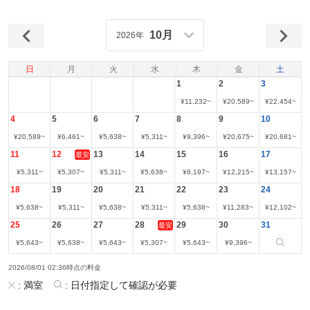
10月
2026年
日
月
火
水
木
金
土
1
2
3
¥
11,232
~
¥
20,589
~
¥
22,454
~
4
5
6
7
8
9
10
¥
20,589
~
¥
6,461
~
¥
5,638
~
¥
5,311
~
¥
9,396
~
¥
20,675
~
¥
20,681
~
11
12
13
14
15
16
17
最安
¥
5,311
~
¥
5,307
~
¥
5,311
~
¥
5,638
~
¥
6,197
~
¥
12,215
~
¥
13,157
~
18
19
20
21
22
23
24
¥
5,638
~
¥
5,311
~
¥
5,638
~
¥
5,311
~
¥
5,638
~
¥
11,283
~
¥
12,102
~
25
26
27
28
29
30
31
最安
¥
5,643
~
¥
5,638
~
¥
5,643
~
¥
5,307
~
¥
5,643
~
¥
9,396
~
2026/08/01 02:36時点の料金
:
満室
:
日付指定して確認が必要