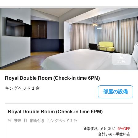
25枚
Royal Double Room (Check-in time 6PM)
キングベッド 1 台
部屋の設備
Royal Double Room (Check-in time 6PM)
禁煙
朝食付き
キングベッド 1 台
¥
5,307
通常価格
6
%OFF
合計
税・手数料込
/