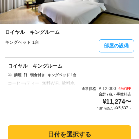
ロイヤル キングルーム
キングベッド 1台
部屋の設備
ロイヤル キングルーム
禁煙
朝食付き
キングベッド 1台
¥
12,000
通常価格
6
%OFF
合計
税・手数料込
/
¥
11,274
〜
¥
5,637
1泊1名あたり
〜
日付を選択する