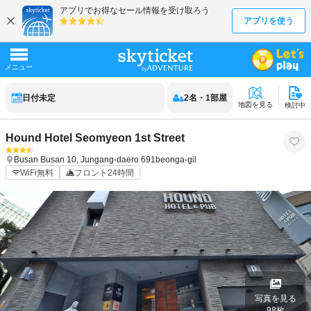
日付未定
2
名
・
1
部屋
地図を見る
検討中
Hound Hotel Seomyeon 1st Street
Busan
Busan
10, Jungang-daero 691beonga-gil
WiFi無料
フロント24時間
写真を見る
98
枚