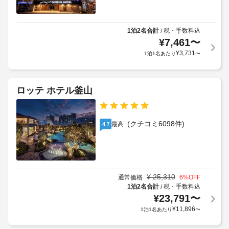
の
に
ッ
か
あ
シ
ク
る
る
ャ
ア
コ
場
1泊2名合計
税・手数料込
/
ト
ー
ウ
合
¥
7,461
〜
ル
ヒ
ト
が
¥
3,731
サ
1泊1名あたり
〜
ー
に
あ
ー
シ
は
り
ョ
ビ
料
ま
ッ
ス
ロッテ ホテル釜山
金
プ 
す
な
/ 
が
場
し
カ
か
合
フ
(クチコミ6098件)
か
最高
4.7
に
手
ェ
り
よ
を
荷
ま
り、
ご
物
す
利
チ
保
用
ェ
管
上
く
¥
25,310
通常価格
6
%OFF
ッ
サ
だ
記
1泊2名合計
税・手数料込
/
ク
ー
さ
¥
23,791
〜
項
イ
い。
ビ
目
¥
11,896
1泊1名あたり
〜
ン
無
ス
以
料
時