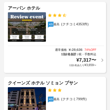
設
ビ
ス
セ
ス
の
の
アーバン ホテル
な
ル
定
朝
ど
フ
め
食
を
パ
る
(無
ご
(クチコミ4353件)
最高
4.5
ー
利
料)
利
キ
用
用
ン
い
規
車
た
グ
約
椅
だ
:
に
子
け
¥
28,636
通常価格
74
%OFF
1
従
対
ま
1泊2名合計
税・手数料込
/
泊
っ
す。
応
¥
7,317
〜
に
て、
–
お
¥
3,659
1泊1名あたり
〜
つ
追
な
食
き
加
し
事
10000
ゲ
軽
KRW
クイーンズ ホテル ソミョン プサン
ス
食
車
レ
ト
に
椅
イ
は、
料
子
ホ
ト
金
(クチコミ799件)
最高
4.5
対
テ
チ
が
応
ル
ェ
か