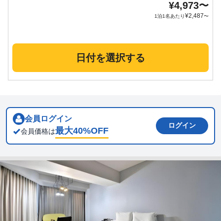
¥
4,973
〜
¥
2,487
1泊1名あたり
〜
日付を選択する
会員ログイン
ログイン
最大
40
%OFF
会員価格は