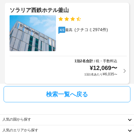
外
の
に
朝
に
セ
政
ソラリア西鉄ホテル釜山
食
ル
も、
府
フ
(無
現
発
サ
料)
地
行
ー
(クチコミ2974件)
最高
4.5
に
ビ
の
ビ
て
ス
写
ジ
お
の
真
朝
ネ
支
付
食
ス
払
き
を
1泊2名合計
税・手数料込
/
セ
い
身
毎
¥
12,069
〜
ン
が
日、
分
¥
6,035
1泊1名あたり
〜
タ
必
7:00 
証
ー
要
～ 
明
9:30 
な
書
ま
検索一覧へ戻る
場
複
と
で
合
数
付
お
が
の
召
随
あ
言
し
費
人気の国から探す
り
語
上
用
が
ま
を
精
人気のエリアから探す
り
す。
話