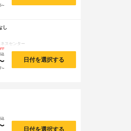
5
〜
なし
FF
料込
日付を選択する
〜
7
〜
料込
〜
日付を選択する