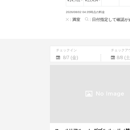
¥
14,702
~
¥
15,454
~
2026/08/02 04:35時点の料金
:
満室
:
日付指定して確認が
チェックイン
チェックア
Navigate
Navigate
forward
backward
to
to
interact
interact
with
with
the
the
calendar
calendar
and
and
select
select
a
a
date.
date.
Press
Press
the
the