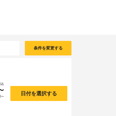
条件を変更する
料込
〜
日付を選択する
5
〜