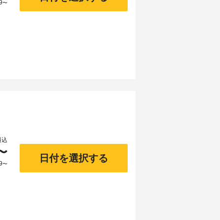
9
〜
料込
〜
日付を選択する
9
〜