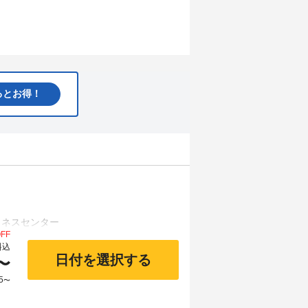
るとお得！
FF
料込
日付を選択する
〜
5
〜