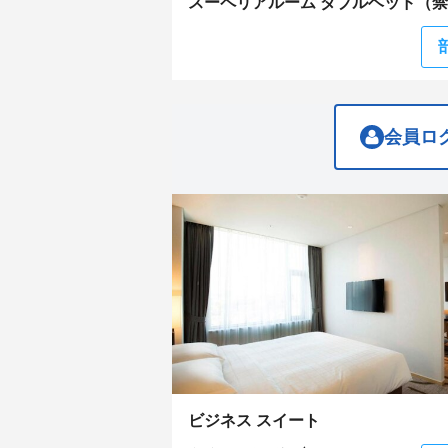
スーペリアルーム ダブルベッド（
question
question
mark
mark
key
key
to
to
get
get
the
the
keyboard
keyboard
shortcuts
shortcuts
会員ロ
for
for
changing
changing
dates.
dates.
ビジネス スイート