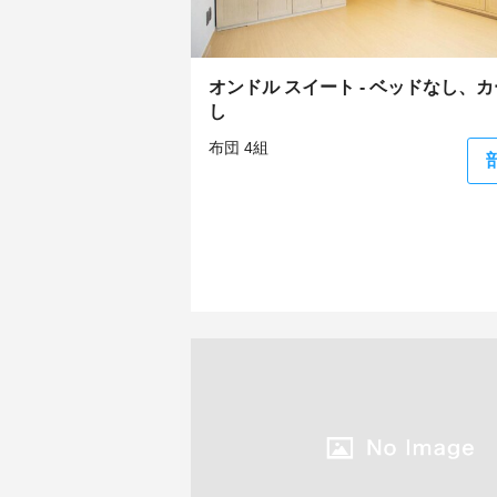
オンドル スイート - ベッドなし、
し
布団 4組