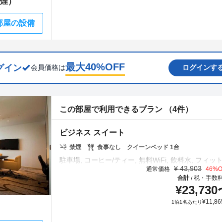
禁煙）
部屋の設備
最大
40
%OFF
グイン
会員価格は
ログインす
この部屋で利用できるプラン （4件）
ビジネス スイート
禁煙
食事なし
クイーンベッド 1台
¥
43,903
通常価格
46
%O
合計
税・手数
/
¥
23,730
¥
11,86
1泊1名あたり