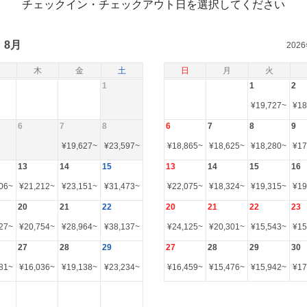
チェックイン・チェックアウト日を選択してください
8月
202
木
金
土
日
月
火
1
1
2
¥
19,727
~
¥
18
6
7
8
6
7
8
9
¥
19,627
~
¥
23,597
~
¥
18,865
~
¥
18,625
~
¥
18,280
~
¥
17
13
14
15
13
14
15
16
06
~
¥
21,212
~
¥
23,151
~
¥
31,473
~
¥
22,075
~
¥
18,324
~
¥
19,315
~
¥
19
20
21
22
20
21
22
23
27
~
¥
20,754
~
¥
28,964
~
¥
38,137
~
¥
24,125
~
¥
20,301
~
¥
15,543
~
¥
15
27
28
29
27
28
29
30
81
~
¥
16,036
~
¥
19,138
~
¥
23,234
~
¥
16,459
~
¥
15,476
~
¥
15,942
~
¥
17