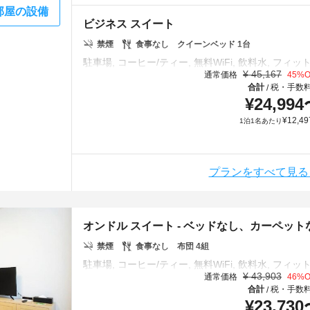
部屋の設備
ビジネス スイート
禁煙
食事なし
クイーンベッド 1台
¥
45,167
通常価格
45
%O
合計
税・手数
/
¥
24,994
¥
12,49
1泊1名あたり
プランをすべて見る
オンドル スイート - ベッドなし、カーペット
禁煙
食事なし
布団 4組
¥
43,903
通常価格
46
%O
合計
税・手数
/
¥
23,730