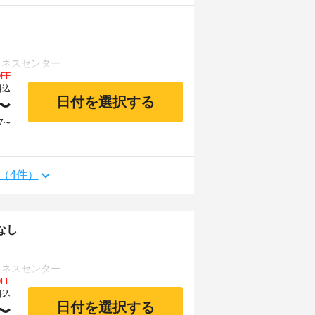
FF
料込
日付を選択する
〜
7
〜
（4件）
なし
FF
料込
日付を選択する
〜