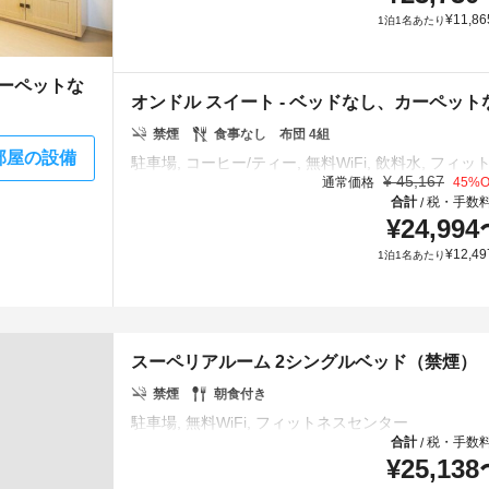
¥
11,86
1泊1名あたり
カーペットな
オンドル スイート - ベッドなし、カーペット
禁煙
食事なし
布団 4組
部屋の設備
¥
45,167
通常価格
45
%O
合計
税・手数
/
¥
24,994
¥
12,49
1泊1名あたり
スーペリアルーム 2シングルベッド（禁煙）
禁煙
朝食付き
合計
税・手数
/
¥
25,138