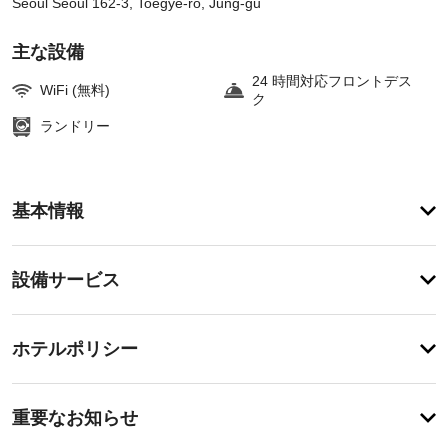
Seoul Seoul 162-3, Toegye-ro, Jung-gu
主な設備
24 時間対応フロントデス
WiFi (無料)
ク
ランドリー
ア
基本情報
メ
ニ
テ
設
設備サービス
ィ
備・
便
利
サ
チ
な
ー
ホテルポリシー
WiFi 
ェ
ビ
(無
ッ
料)、
ス
事
ク
コ
重要なお知らせ
ン
前
イ
シ
ド