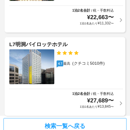
ェ
語
ご
チ
ッ
を
利
1泊2名合計
税・手数料込
/
ェ
ク
話
用
¥
22,663
〜
ラ
イ
く
す
¥
11,332
ー
1泊1名あたり
〜
ン
だ
ス
/
さ
時
タ
い。
バ
に
ッ
チ
政
客
L7明洞バイロッテホテル
フ
ェ
府
室
ロ
発
の
24
レ
行
設
(クチコミ5010件)
最高
4.7
時
ッ
の
備
間
テ
写
と
対
パ
真
サ
応
ー
付
ー
フ
テ
き
ビ
1泊2名合計
税・手数料込
/
ロ
ィ
身
ス
¥
27,689
〜
ン
ー
分
全
¥
13,845
ト
1泊1名あたり
〜
な
部
証
デ
で 
ど)
明
ス
40 
を
書
検索一覧へ戻る
ク
あ
目
と