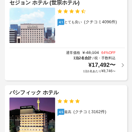
は、
セジョン ホテル (世宗ホテル)
ス
物
食
グ
ト
に
保
ル
は、
料
管
ゲ
ー
金
(クチコミ4096件)
サ
とても良い
4.1
ス
プ
が
ー
ト
イ
か
ビ
ハ
ベ
か
ス
ウ
ン
る
ス
ト
に
場
¥
48,104
通常価格
64
%OFF
ビ
あ
や
合
1泊2名合計
税・手数料込
/
ジ
る
パ
¥
17,492
〜
が
ネ
コ
ー
あ
¥
8,746
1泊1名あたり
〜
ス
ー
テ
り
ヒ
セ
ィ
ま
ー
ン
ー
シ
す
タ
パシフィック ホテル
ョ
(結
場
ー
ッ
婚
合
プ 
式
に
複
/ 
(クチコミ3162件)
最高
4.5
前
よ
カ
数
夜
り、
フ
の
の
ェ
チ
言
を
バ