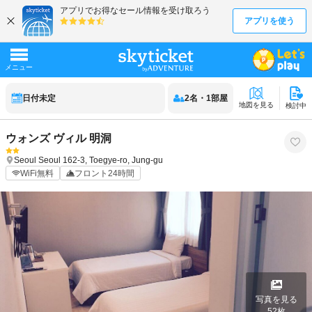
日付未定
2
名
・
1
部屋
地図を見る
検討中
ウォンズ ヴィル 明洞
Seoul
Seoul
162-3, Toegye-ro, Jung-gu
WiFi無料
フロント24時間
写真を見る
52
枚