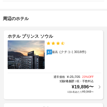
に
ン
ェ
ラ
知
15:00
ル
イ
-
ジ
る
ク
1:00
ュ 
べ
周辺のホテル
リ
サ
き
施
ー
ー
設
ビ
ホ
ニ
ス
の
ン
テ
ホテル プリンス ソウル
な
定
グ
ル
ど
め
/
を
ポ
る
ラ
ご
(クチコミ3018件)
リ
最高
4.7
利
ン
利
シ
用
用
ド
い
ー
規
リ
た
約
ー
だ
こ
に
サ
け
¥
25,705
通常価格
23
%OFF
の
従
ー
ま
1泊2名合計
税・手数料込
/
宿
っ
ビ
す。
¥
19,896
〜
泊
て、
ス
お
¥
9,948
1泊1名あたり
〜
施
追
食
設
加
手
事
で
ゲ
荷
軽