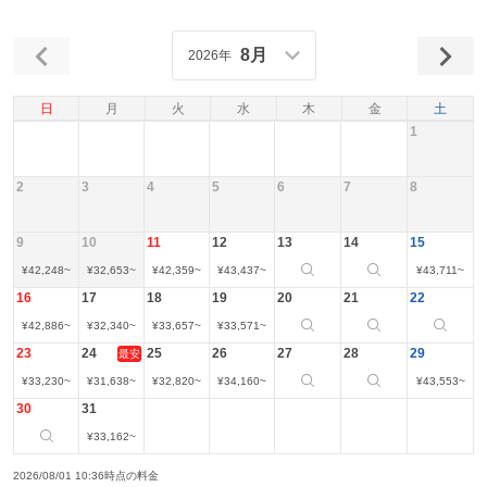
8月
2026年
日
月
火
水
木
金
土
1
2
3
4
5
6
7
8
9
10
11
12
13
14
15
¥
42,248
~
¥
32,653
~
¥
42,359
~
¥
43,437
~
¥
43,711
~
16
17
18
19
20
21
22
¥
42,886
~
¥
32,340
~
¥
33,657
~
¥
33,571
~
23
24
25
26
27
28
29
最安
¥
33,230
~
¥
31,638
~
¥
32,820
~
¥
34,160
~
¥
43,553
~
30
31
¥
33,162
~
2026/08/01 10:36時点の料金