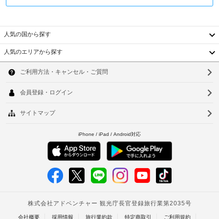
る
的
付
冷
有
と
随
房
線
し
完
費
イ
人気の国から探す
備
た
用
ン
の
宿
精
人気のエリアから探す
客
タ
泊
算
韓
室
ー
予
の
に
ネ
国
ソ
約
た
は
ッ
は
冷
め
台
ウ
ト
蔵
受
の
(無
湾
庫、
ル
け
ク
LED 
料)
付
レ
中
釜
テ
け
ジ
レ
WiFi
国
て
山
ッ
ビ
(無
お
な
ト
香
仁
料)
ど
り
カ
が
港
ま
川
ー
備
全
せ
ド
ベ
わ
台
館
ん。
/
っ
禁
ト
5
北
デ
て
煙
歳
お
ビ
ナ
台